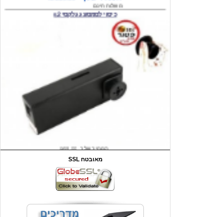
המחיר שלך
₪59.00
משלוח חינם
שעון יד לילדים קוף \תכלת
SSL מאובטח
מחיר שוק
₪90.00
המחיר שלך
₪44.00
המחיר כולל משלוח :
₪49.00
כיסוי אחורי לאייפון 4/4S