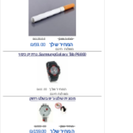
מחיר שוק
₪120.00
המחיר שלך
₪59.00
משלוח חינם
Samsung Galaxy Tab P6800, נרתיק כיסוי
המחיר שלך
₪44.00
משלוח חינם
מכונית שלט ג'יפ בשלט רחוק
מחיר שוק
₪300.00
המחיר שלך
₪159.00
משלוח חינם
כיסוי לסמסונג גלקסי s2