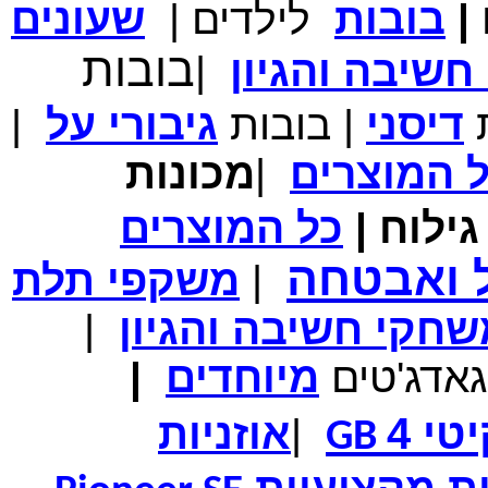
|
בובות
לילדים
|
שעונים
מחיר שוק
₪700.00
המחיר שלך
₪339.00
בובות
שיבה והגיון
|
משלוח חינם
במבצע תיק לנשיאת מחשב נייד 10.1 אינץ' בצבע ורוד בעל
עיטור פרחוני
ת
דיסני
|
בובות
גיבורי
על
|
ל
המוצרים
|
מכונות
ילוח
|
כל
המוצרים
מחיר שוק
₪150.00
המחיר שלך
₪99.00
ל ואבטחה
|
משקפי תלת
המחיר כולל משלוח :
₪104.00
נרתיק עור יוקרתי עבור אייפוד וידאו 60GB\80GB \שחור
חקי חשיבה והגיון
|
גאדג'טים
מיוחדים
|
טי 4
|
אוזניות
GB