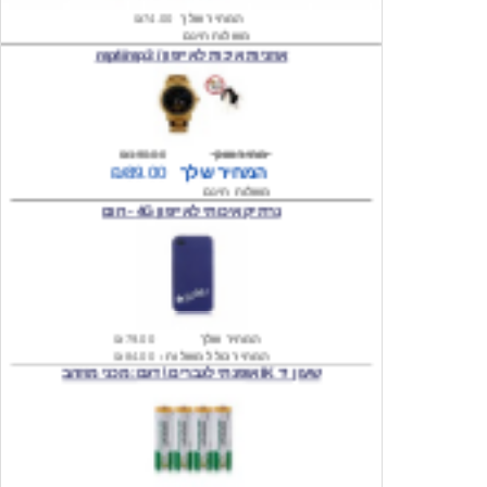
אוזניות איכות לאייפון / mp4/mp3
מחיר שוק
₪190.00
המחיר שלך
₪89.00
משלוח חינם
נרתיק איכותי לאייפון 4G - חום
המחיר שלך
₪79.00
המחיר כולל משלוח :
₪84.00
שעון יד IK אופנתי לגברים \ דגם: מכני מוזהב
המחיר שלך
₪219.00
המחיר כולל משלוח :
₪224.00