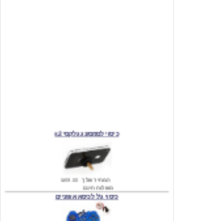
כיסוי לסמסונג גלקסי s2
המחיר שלך
₪59.00
משלוח חינם
כיסוי ג'ל לכיסא אופניים
מחיר שוק
₪140.00