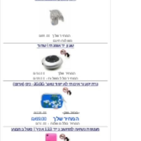
המחיר שלך
₪89.00
משלוח חינם
שעון יד אופנתי \ שחור
המחיר שלך
₪54.00
המחיר כולל משלוח :
₪59.00
נרתיק עור איכותי לאייפוד טאצ' 2G/3G- כיס (אדום)
מחיר שוק
₪119.00
המחיר שלך
₪69.00
המחיר כולל משלוח :
₪74.00
מעטפת נשיאה למחשב נייד 13.3 אינץ' \ סגול במבצע