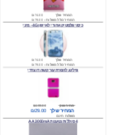
המחיר שלך
₪74.00
המחיר כולל משלוח :
₪79.00
כיסוי פלסטיק אחורי לאייפון 4G - מיני
המחיר שלך
₪74.00
המחיר כולל משלוח :
₪79.00
פילינג להסרת עור קשה דו צדדי
מחיר שוק
₪199.00
המחיר שלך
₪29.00
משלוח חינם
4 סוללות נטענות AA 3000mA