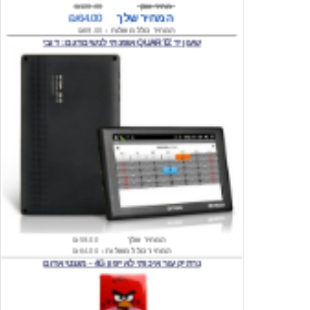
שעון יד QUARTZ אופנתי לנשים דגם : דובי
המחיר שלך
₪59.00
המחיר כולל משלוח :
₪64.00
נרתיק עור איכותי לאייפון 4G - מגנטי אדום