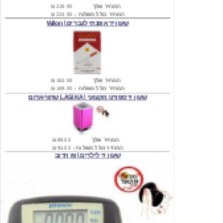
שעון יד אופנתי לגברים \ Wilon
המחיר שלך
₪164.00
המחיר כולל משלוח :
₪169.00
שעון יד ספורט מקצועי \ LASIKA שחור-אדום
המחיר שלך
₪89.00
המחיר כולל משלוח :
₪94.00
שעון יד לילדים \ פו הדוב