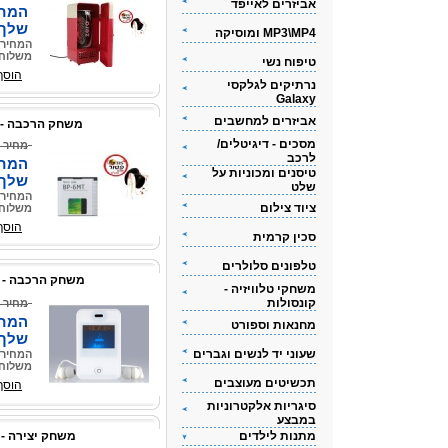
אביזרים לאייפד
המחי
שלך
MP3\MP4 ומוסיקה
המחיר 
משלוח 
טיפוח נשי
הוסף
נרתיקים לגלקסי
Galaxy
אביזרים למחשבים
משחק הרכבה - 
מסכים - דיגיטלים/
מחיר 
לרכב
המחי
טיסנים ומכוניות על
שלך
שלט
המחיר 
ציוד צילום
משלוח 
הוסף
סכין קרמית
טלפונים סלולרים
משחק הרכבה - 
משחקי טלוויזיה -
קונסולות
מחיר 
המחי
מחנאות וספורט
שלך
שעוני יד לנשים וגברים
המחיר 
משלוח 
תכשיטים מעוצבים
הוסף
סיגריות אלקטרוניות
במבצע
מתנות לילדים
משחק יצירה - 