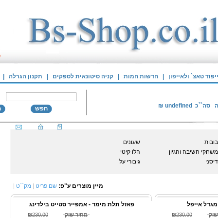
פוד טאצ` ולאייפון
|
חדשות חמות
|
קניה סיטונאית לספקים
|
תקנון הגרלה
|
ה
סה``כ
undefined
₪
חפש
ח
בובות
שעונים
משחקי חשיבה והגיון
הלו קיטי
דיסני
גיבורי על
מיין מוצרים ע"פ:
שם פריט
|
מק``ט
|
מגדל אייפל
פאזל תלת מימד - אמפייר סטייט בילדינג
שוק
₪230.00
מחיר שוק
₪230.00