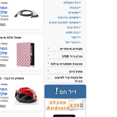
כל הקטלוג
מחיר 
המחי
בובות
שלך
שעונים
המחיר 
משחקי הרכבה
משלוח 
משחקי חשיבה והגיון
הוסף
הלו קיטי
בוב ספוג
דיסני
פאזל תלת מימד 
גיבורי על
מחיר 
המחי
מצתים מיוחדים
שלך
זכרון נייד USB
המחיר 
משלוח 
מכונות תספורת וגילוח
הוסף
גאדג`טים
מדבקות קיר לעיצוב
משחק הרכבה - מ
הבית
מחיר 
המחי
שלך
המחיר 
משלוח 
הוסף