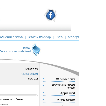
דף הבית
|
תקנון
|
אודותינו BS-shop
|
המדריך המלא לאיי
שלום
undefined
פריטים בעגל
כל הקטלוג
משחקי הרכבה
בוב ספוג
דילים חמים !!!
אביזרים ונרתיקים
לאייפון
Apple iPod
פאזל תלת מימד - 
אוזניות איכות
מחיר 