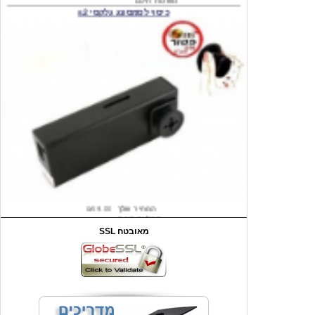
המחיר שלך
₪59.00
משלוח חינם
שעון יד לילדים קוף \תכלת
SSL מאובטח
מחיר שוק
₪90.00
המחיר שלך
₪44.00
המחיר כולל משלוח :
₪49.00
כיסוי אחורי לאייפון 4/4S