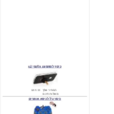
כיסוי לסמסונג גלקסי s2
המחיר שלך
₪59.00
משלוח חינם
כיסוי ג'ל לכיסא אופניים
מחיר שוק
₪140.00