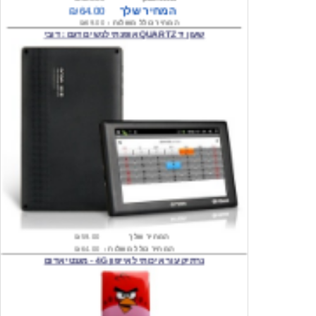
שעון יד QUARTZ אופנתי לנשים דגם : דובי
המחיר שלך
₪59.00
המחיר כולל משלוח :
₪64.00
נרתיק עור איכותי לאייפון 4G - מגנטי אדום
המחיר שלך
₪74.00