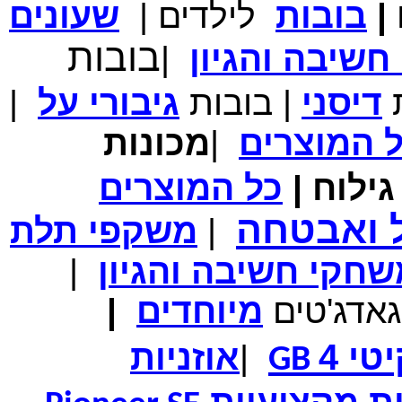
|
בובות
לילדים
|
שעונים
מחיר שוק
₪700.00
המחיר שלך
₪339.00
בובות
משלוח חינם
שיבה והגיון
|
במבצע תיק לנשיאת מחשב נייד 10.1 אינץ' בצבע ורוד בעל
עיטור פרחוני
ת
דיסני
|
בובות
גיבורי
על
|
ל
המוצרים
|
מכונות
ילוח
|
כל
המוצרים
מחיר שוק
₪150.00
המחיר שלך
₪99.00
המחיר כולל משלוח :
₪104.00
ל ואבטחה
|
משקפי תלת
נרתיק עור יוקרתי עבור אייפוד וידאו 60GB\80GB \שחור
חקי חשיבה והגיון
|
גאדג'טים
מיוחדים
|
טי 4
|
אוזניות
GB