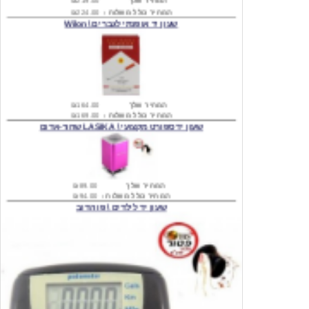
המחיר שלך
₪164.00
המחיר כולל משלוח :
₪169.00
שעון יד ספורט מקצועי \ LASIKA שחור-אדום
המחיר שלך
₪89.00
המחיר כולל משלוח :
₪94.00
שעון יד לילדים \ פו הדוב