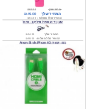
המחיר שלך
₪49.00
המחיר כולל משלוח :
₪54.00
שעון יד אופנתי \ סיליקון - כחול
המחיר שלך
₪54.00
המחיר כולל משלוח :
₪59.00
כיסוי קשיח Angry Birds iPhone 4G
המחיר שלך
₪74.00
משלוח חינם
אוזניות איכות לאייפון / mp4/mp3