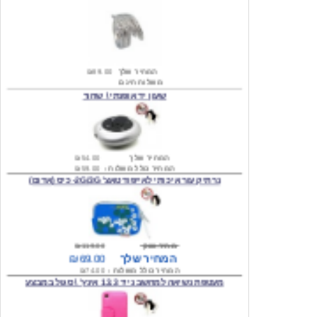
המחיר שלך
₪89.00
משלוח חינם
שעון יד אופנתי \ שחור
המחיר שלך
₪54.00
המחיר כולל משלוח :
₪59.00
נרתיק עור איכותי לאייפוד טאצ' 2G/3G- כיס (אדום)
מחיר שוק
₪119.00
המחיר שלך
₪69.00
המחיר כולל משלוח :
₪74.00
מעטפת נשיאה למחשב נייד 13.3 אינץ' \ סגול במבצע
מחיר שוק
₪80.00