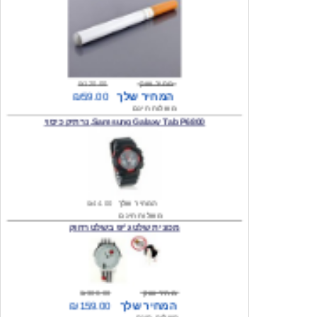
מחיר שוק
₪120.00
המחיר שלך
₪59.00
משלוח חינם
Samsung Galaxy Tab P6800, נרתיק כיסוי
המחיר שלך
₪44.00
משלוח חינם
מכונית שלט ג'יפ בשלט רחוק
מחיר שוק
₪300.00
המחיר שלך
₪159.00
משלוח חינם
כיסוי לסמסונג גלקסי s2