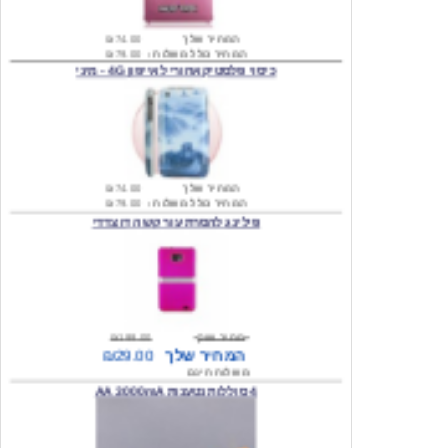
המחיר כולל משלוח :
₪79.00
כיסוי פלסטיק אחורי לאייפון 4G - מיני
המחיר שלך
₪74.00
המחיר כולל משלוח :
₪79.00
פילינג להסרת עור קשה דו צדדי
מחיר שוק
₪199.00
המחיר שלך
₪29.00
משלוח חינם
4 סוללות נטענות AA 3000mA