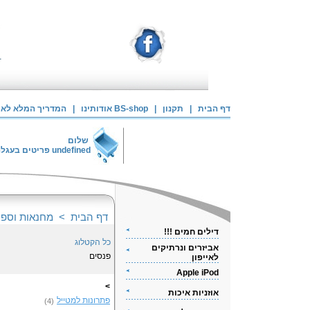
דף הבית
|
תקנון
|
אודותינו BS-shop
|
המדריך המלא לאיי
שלום
undefined
פריטים בעגל
דף הבית
>
מחנאות וספו
דילים חמים !!!
כל הקטלוג
אביזרים ונרתיקים
פנסים
לאייפון
Apple iPod
>
אוזניות איכות
פתרונות למטייל
(4)