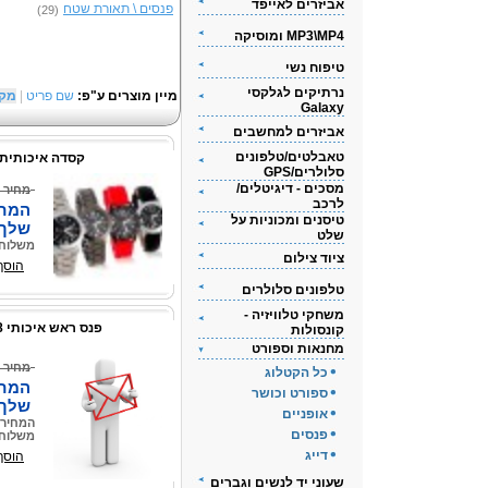
אביזרים לאייפד
פנסים \ תאורת שטח
(29)
MP3\MP4 ומוסיקה
טיפוח נשי
נרתיקים לגלקסי
מיין מוצרים ע"פ:
שם פריט
|
מק`
Galaxy
אביזרים למחשבים
טאבלטים/טלפונים
קסדה איכותית
סלולרים/GPS
מסכים - דיגיטלים/
מחיר 
לרכב
המחי
טיסנים ומכוניות על
שלך
שלט
משלוח 
ציוד צילום
הוסף
טלפונים סלולרים
משחקי טלוויזיה -
פנס ראש איכותי 8 נורות LED
קונסולות
מחנאות וספורט
מחיר 
כל הקטלוג
המחי
ספורט וכושר
שלך
אופניים
המחיר 
פנסים
משלוח 
דייג
הוסף
שעוני יד לנשים וגברים