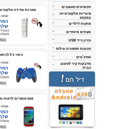
תכשיטים מעוצבים
מערכת מדידה אלקטרוני
סיגריות אלקטרוניות
מחיר 
במבצע
המחי
מתנות לילדים
שלך
המחיר 
מצתים מיוחדים
משלוח 
הוסף
זכרון נייד USB
מכונות תספורת וגילוח
כיסוי ג'ל לכיסא
גאדג`טים
מחיר 
מדבקות קיר לעיצוב
המחי
הבית
שלך
משלוח 
הוסף
פנס אופניים לראות גד
מחיר 
המחי
שלך
משלוח 
הוסף