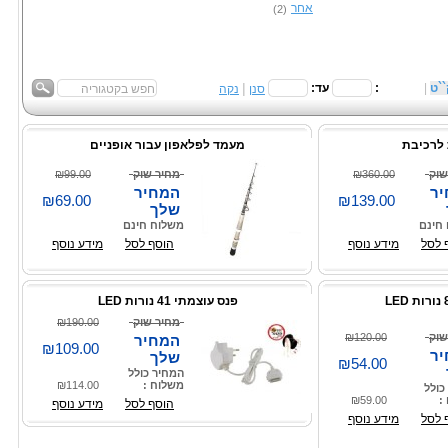
אחר
(2)
|
`ט
|
:
עד:
סנן
נקה
 לרכיבת
מעמד לפלאפון עבור אופניים
שוק
₪360.00
מחיר שוק
₪99.00
ר
המחיר
₪69.00
₪139.00
שלך
חינם
משלוח חינם
 לסל
מידע נוסף
הוסף לסל
מידע נוסף
פנס עוצמתי 41 נורות LED
מחיר שוק
₪190.00
שוק
₪120.00
המחיר
₪109.00
ר
שלך
₪54.00
המחיר כולל
משלוח :
₪114.00
כולל
:
₪59.00
הוסף לסל
מידע נוסף
 לסל
מידע נוסף