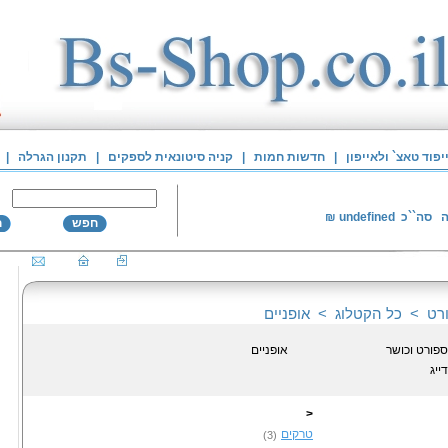
פוד טאצ` ולאייפון
|
חדשות חמות
|
קניה סיטונאית לספקים
|
תקנון הגרלה
|
ה
סה``כ
undefined
₪
חפש
ח
רט
>
כל הקטלוג
>
אופניים
ספורט וכושר
אופניים
דייג
<
טרקים
(3)