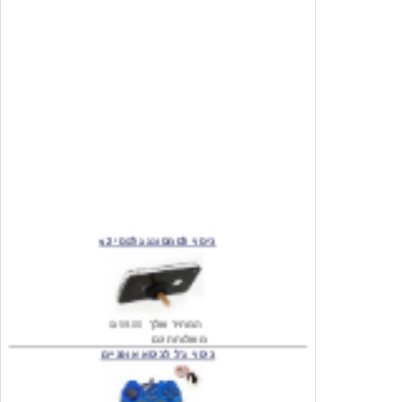
כיסוי לסמסונג גלקסי s2
המחיר שלך
₪59.00
משלוח חינם
כיסוי ג'ל לכיסא אופניים
מחיר שוק
₪140.00