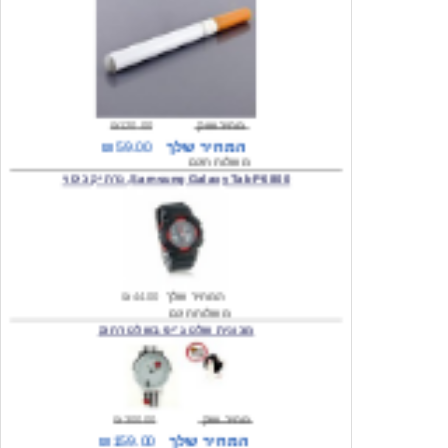
מחיר שוק
₪120.00
המחיר שלך
₪59.00
משלוח חינם
Samsung Galaxy Tab P6800, נרתיק כיסוי
המחיר שלך
₪44.00
משלוח חינם
מכונית שלט ג'יפ בשלט רחוק
מחיר שוק
₪300.00
המחיר שלך
₪159.00
משלוח חינם
כיסוי לסמסונג גלקסי s2