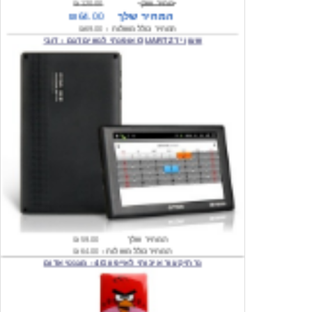
שעון יד QUARTZ אופנתי לנשים דגם : דובי
המחיר שלך
₪59.00
המחיר כולל משלוח :
₪64.00
נרתיק עור איכותי לאייפון 4G - מגנטי אדום