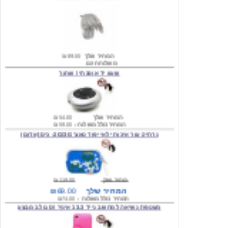
המחיר שלך
₪89.00
משלוח חינם
שעון יד אופנתי \ שחור
המחיר שלך
₪54.00
המחיר כולל משלוח :
₪59.00
נרתיק עור איכותי לאייפוד טאצ' 2G/3G- כיס (אדום)
מחיר שוק
₪119.00
המחיר שלך
₪69.00
המחיר כולל משלוח :
₪74.00
מעטפת נשיאה למחשב נייד 13.3 אינץ' \ סגול במבצע