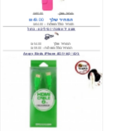
מחיר שוק
₪80.00
המחיר שלך
₪49.00
המחיר כולל משלוח :
₪54.00
שעון יד אופנתי \ סיליקון - כחול
המחיר שלך
₪54.00
המחיר כולל משלוח :
₪59.00
כיסוי קשיח Angry Birds iPhone 4G
המחיר שלך
₪74.00
משלוח חינם