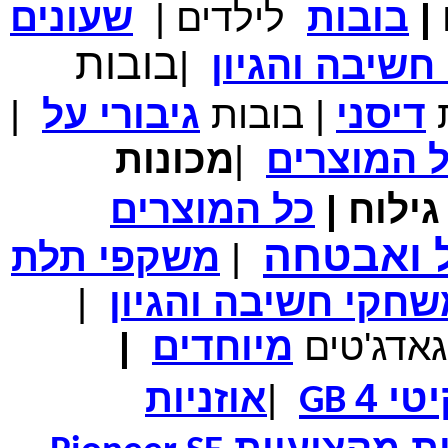
|
בובות
לילדים
|
שעונים
מחיר שוק
₪700.00
המחיר שלך
₪339.00
בובות
שיבה והגיון
|
משלוח חינם
במבצע תיק לנשיאת מחשב נייד 10.1 אינץ' בצבע ורוד בעל
עיטור פרחוני
ת
דיסני
|
בובות
גיבורי
על
|
ל
המוצרים
|
מכונות
ילוח
|
כל
המוצרים
מחיר שוק
₪150.00
המחיר שלך
₪99.00
ל ואבטחה
המחיר כולל משלוח :
₪104.00
|
משקפי תלת
נרתיק עור יוקרתי עבור אייפוד וידאו 60GB\80GB \שחור
חקי חשיבה והגיון
|
גאדג'טים
מיוחדים
|
טי 4
|
אוזניות
GB