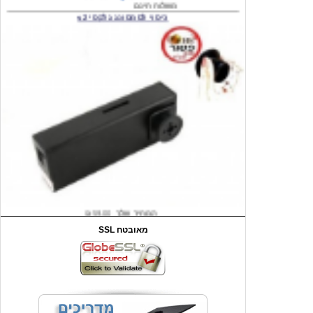
המחיר שלך
₪59.00
משלוח חינם
שעון יד לילדים קוף \תכלת
SSL מאובטח
מחיר שוק
₪90.00
המחיר שלך
₪44.00
המחיר כולל משלוח :
₪49.00
כיסוי אחורי לאייפון 4/4S