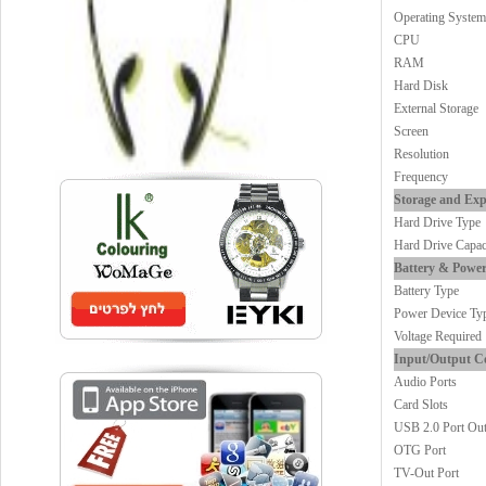
Operating System
CPU
RAM
Hard Disk
External Storage
Screen
Resolution
Frequency
Storage and Ex
Hard Drive Type
Hard Drive Capac
Battery & Powe
Battery Type
Power Device Ty
Voltage Required
Input/Output C
Audio Ports
Card Slots
USB 2.0 Port Ou
OTG Port
TV-Out Port