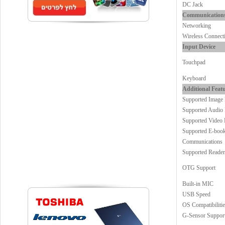
DC Jack
Communication
Networking
Wireless Connect
Input Device
Touchpad
Keyboard
Additional Feat
Supported Image
Supported Audio
Supported Video 
Supported E-boo
Communications
Supported Reader
OTG Support
Built-in MIC
USB Speed
OS Compatibilitie
G-Sensor Suppor