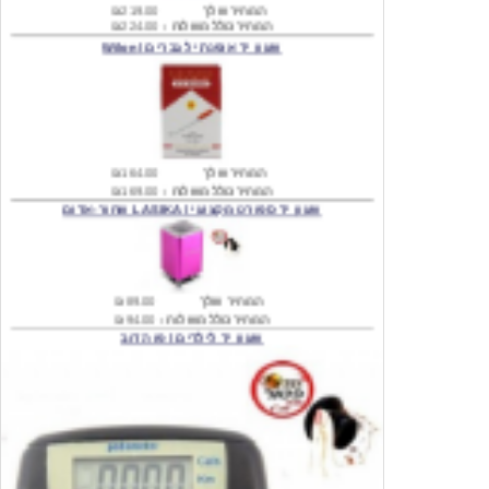
המחיר שלך
₪164.00
המחיר כולל משלוח :
₪169.00
שעון יד ספורט מקצועי \ LASIKA שחור-אדום
המחיר שלך
₪89.00
המחיר כולל משלוח :
₪94.00
שעון יד לילדים \ פו הדוב