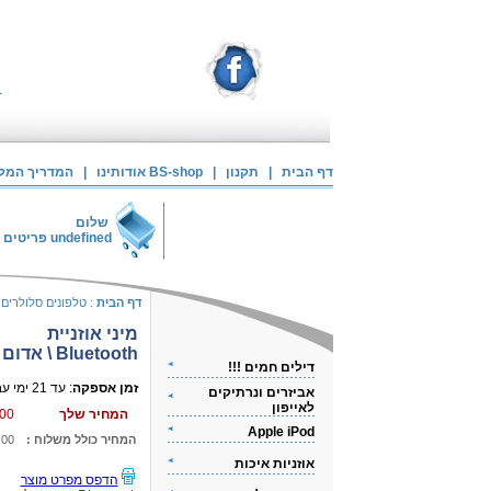
דף הבית
|
תקנון
|
אודותינו BS-shop
|
המדריך המלא 
שלום
undefined
פריטים 
דף הבית
:
טלפונים סלולרים
:
מיני אוזניית
Bluetooth \ אדום
דילים חמים !!!
זמן אספקה
: עד 21 ימי עבודה
אביזרים ונרתיקים
לאייפון
המחיר שלך
00
Apple iPod
המחיר כולל משלוח :
.00
אוזניות איכות
הדפס מפרט מוצר