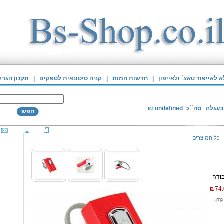
לאייפוד טאצ` ולאייפון
|
חדשות חמות
|
קניה סיטונאית לספקים
|
תקנון הגרל
בעגלה
סה``כ
undefined
₪
חפש
כל המוצרים
₪74.
₪79