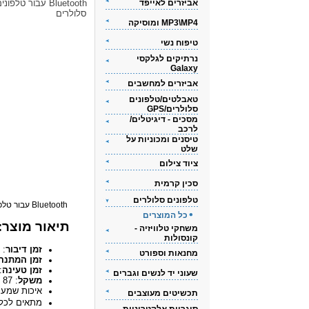
אביזרים לאייפד
Bluetooth עבור טלפוני
סלולרים
MP3\MP4 ומוסיקה
טיפוח נשי
נרתיקים לגלקסי
Galaxy
אביזרים למחשבים
טאבלטים/טלפונים
סלולרים/GPS
מסכים - דיגיטלים/
לרכב
טיסנים ומכוניות על
שלט
ציוד צילום
סכין קרמית
טלפונים סלולרים
Bluetooth עבור טלפונים סלולרים
כל המוצרים
תיאור מוצר:
משחקי טלוויזיה -
קונסולות
זמן דיבור
: עד
מחנאות וספורט
זמן המתנה
זמן טעינה
: -2
שעוני יד לנשים וגברים
משקל
: 87 גרם
איכות שמע 
תכשיטים מעוצבים
מתאים לכל 