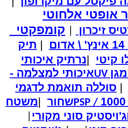
|
 אופטי אלחוטי
קומפקטי
יס זיכרון
|
ם
|
תיק
מחיר שוק
₪250.00
המחיר שלך
₪139.00
נרתיק איכותי
|
המחיר כולל משלוח :
₪144.00
סיגריה אלקטרונית - לגמילה מעישון באריזה מהודרת
מגן
איכותי למצלמה -
UV
|
סוללה תואמת לדגמי
שחור
|
משטח
PSP /
ג'ויסטיק סוני מקורי
|