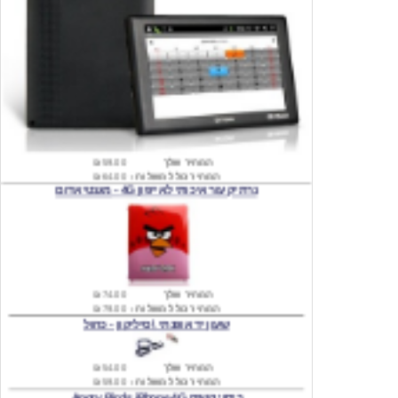
המחיר שלך
₪59.00
המחיר כולל משלוח :
₪64.00
נרתיק עור איכותי לאייפון 4G - מגנטי אדום
המחיר שלך
₪74.00
המחיר כולל משלוח :
₪79.00
שעון יד אופנתי \ סיליקון - כחול
המחיר שלך
₪54.00
המחיר כולל משלוח :
₪59.00
כיסוי קשיח Angry Birds iPhone 4G