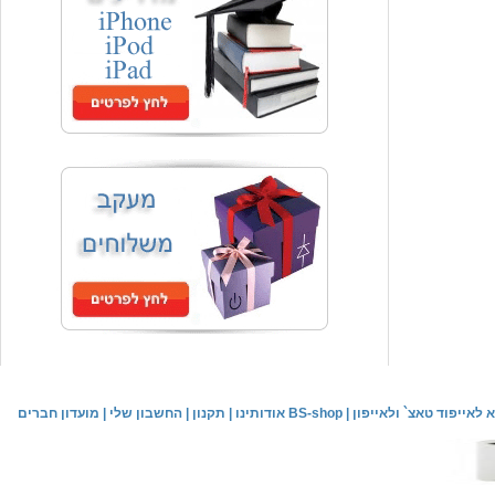
4 סוללות נטענות AA 3000mA
מחיר שוק
₪120.00
המחיר שלך
₪59.00
משלוח חינם
Samsung Galaxy Tab P6800, נרתיק כיסוי
המחיר שלך
₪44.00
משלוח חינם
לאייפוד טאצ` ולאייפון
|
אודותינו BS-shop
|
תקנון
|
החשבון שלי
|
מועדון חברים
כיסוי אחורי לאייפון 4/4S