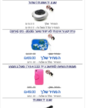
המחיר שלך
₪54.00
המחיר כולל משלוח :
₪59.00
נרתיק עור איכותי לאייפוד טאצ' 2G/3G- כיס (אדום)
מחיר שוק
₪119.00
המחיר שלך
₪69.00
המחיר כולל משלוח :
₪74.00
מעטפת נשיאה למחשב נייד 13.3 אינץ' \ סגול במבצע
מחיר שוק
₪80.00
המחיר שלך
₪49.00
המחיר כולל משלוח :
₪54.00
שעון יד אופנתי