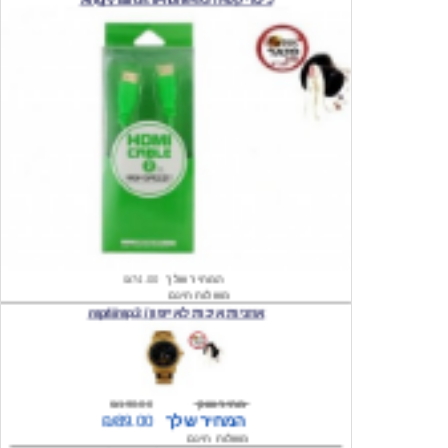
המחיר שלך
₪74.00
משלוח חינם
אוזניות איכות לאייפון / mp4/mp3
מחיר שוק
₪190.00
המחיר שלך
₪89.00
משלוח חינם
שעון יד לילדים \ הלו קיטי - לבן