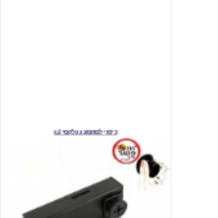
כיסוי לסמסונג גלקסי s2