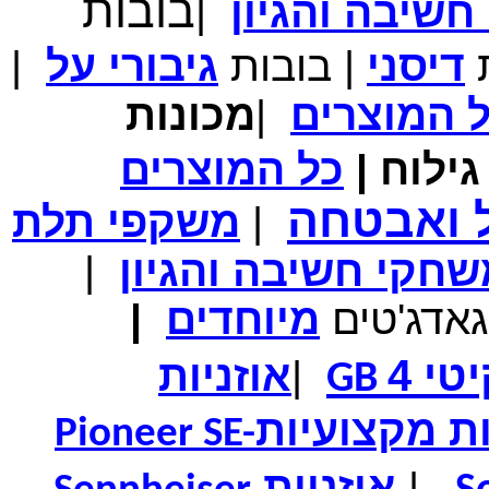
בובות
שיבה והגיון
|
מחיר שוק
₪700.00
המחיר שלך
₪339.00
ת
דיסני
|
בובות
גיבורי
על
|
משלוח חינם
במבצע תיק לנשיאת מחשב נייד 10.1 אינץ' בצבע ורוד בעל
עיטור פרחוני
ל
המוצרים
|
מכונות
ילוח
|
כל
המוצרים
ל ואבטחה
|
משקפי תלת
מחיר שוק
₪150.00
המחיר שלך
₪99.00
חקי חשיבה והגיון
|
המחיר כולל משלוח :
₪104.00
נרתיק עור יוקרתי עבור אייפוד וידאו 60GB\80GB \שחור
גאדג'טים
מיוחדים
|
טי 4
|
אוזניות
GB
ות מקצועיות
Pioneer SE-
|
אוזניות