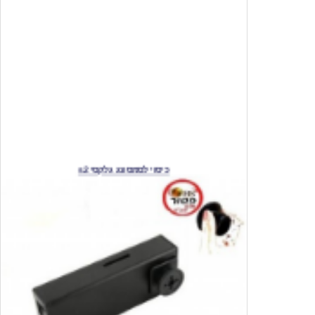
כיסוי לסמסונג גלקסי s2