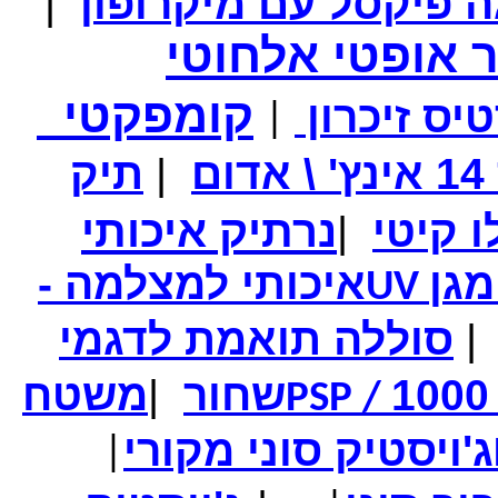
|
 אופטי אלחוטי
קומפקטי
יס זיכרון
|
מחיר שוק
₪250.00
ם
|
תיק
המחיר שלך
₪139.00
המחיר כולל משלוח :
₪144.00
סיגריה אלקטרונית - לגמילה מעישון באריזה מהודרת
נרתיק איכותי
|
מגן
איכותי למצלמה -
UV
|
סוללה תואמת לדגמי
שחור
|
משטח
PSP /
ג'ויסטיק סוני מקורי
|