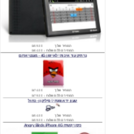
המחיר שלך
₪59.00
המחיר כולל משלוח :
₪64.00
נרתיק עור איכותי לאייפון 4G - מגנטי אדום
המחיר שלך
₪74.00
המחיר כולל משלוח :
₪79.00
שעון יד אופנתי \ סיליקון - כחול
המחיר שלך
₪54.00
המחיר כולל משלוח :
₪59.00
כיסוי קשיח Angry Birds iPhone 4G