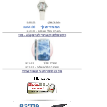
מחיר שוק
₪89.00
המחיר שלך
₪44.00
המחיר כולל משלוח :
₪49.00
כיסוי פלסטיק אחורי לאייפון 4G - מיני
המחיר שלך
₪74.00
המחיר כולל משלוח :
₪79.00
פילינג להסרת עור קשה דו צדדי
SSL מאובטח
מחיר שוק
₪199.00
המחיר שלך
₪29.00
משלוח חינם
4 סוללות נטענות AA 3000mA