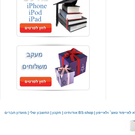
מחיר שוק
₪120.00
המחיר שלך
₪59.00
משלוח חינם
Samsung Galaxy Tab P6800, נרתיק כיסוי
המחיר שלך
₪44.00
משלוח חינם
כיסוי אחורי לאייפון 4/4S
לאייפוד טאצ` ולאייפון
|
אודותינו BS-shop
|
תקנון
|
החשבון שלי
|
מועדון חברים
המחיר שלך
₪59.00