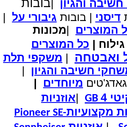
בובות
שיבה והגיון
|
המחיר שלך
₪339.00
משלוח חינם
ת
דיסני
|
בובות
גיבורי
על
|
במבצע תיק לנשיאת מחשב נייד 10.1 אינץ' בצבע ורוד בעל
עיטור פרחוני
ל
המוצרים
|
מכונות
ילוח
|
כל
המוצרים
מחיר שוק
₪150.00
ל ואבטחה
|
משקפי תלת
המחיר שלך
₪99.00
המחיר כולל משלוח :
₪104.00
נרתיק עור יוקרתי עבור אייפוד וידאו 60GB\80GB \שחור
חקי חשיבה והגיון
|
גאדג'טים
מיוחדים
|
טי 4
|
אוזניות
GB
ות מקצועיות
Pioneer SE-
|
אוזניות