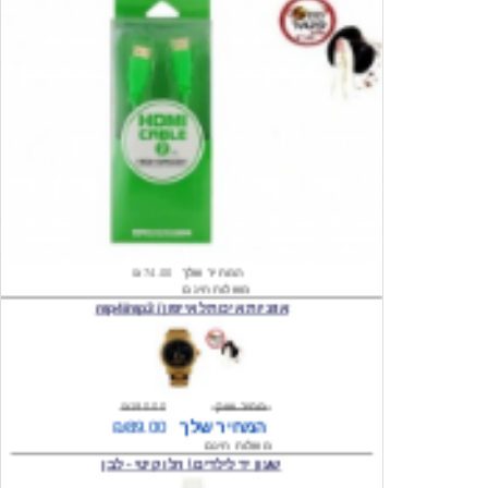
המחיר שלך
₪74.00
משלוח חינם
אוזניות איכות לאייפון / mp4/mp3
מחיר שוק
₪190.00
המחיר שלך
₪89.00
משלוח חינם
שעון יד לילדים \ הלו קיטי - לבן