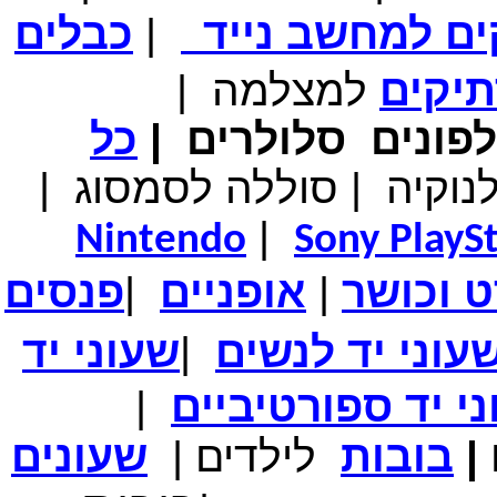
המחיר שלך
₪599.00
ים למחשב נייד
|
כבלים
משלוח חינם
טאבלט בגודל 7אינץ' Android 4
תיקים
למצלמה
|
פונים
סלולרים
|
כל
מחיר שוק
₪1,290.00
המחיר שלך
₪599.00
נוקיה
|
סוללה לסמסוג
|
משלוח חינם
טאבלט בגודל 8 אינץ' Android 4
|
Nintendo
Sony PlayS
ט
וכושר
|
אופניים
|
פנסים
מחיר שוק
₪1,390.00
עוני יד לנשים
|
שעוני יד
המחיר שלך
₪724.00
משלוח חינם
GPS- לרכב בגודל 4.3 אינץ'
י יד ספורטיביים
|
|
בובות
לילדים
|
שעונים
מחיר שוק
₪700.00