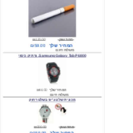
מחיר שוק
₪120.00
המחיר שלך
₪59.00
משלוח חינם
Samsung Galaxy Tab P6800, נרתיק כיסוי
המחיר שלך
₪44.00
משלוח חינם
מכונית שלט ג'יפ בשלט רחוק
מחיר שוק
₪300.00
המחיר שלך
₪159.00
משלוח חינם
כיסוי לסמסונג גלקסי s2