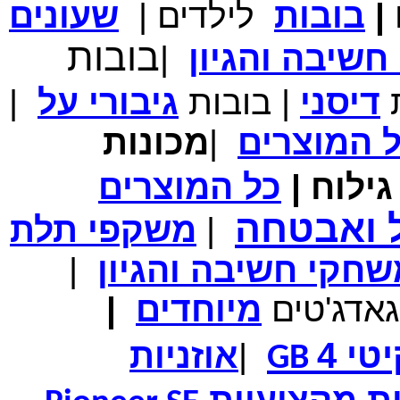
|
בובות
לילדים
|
שעונים
מחיר שוק
₪700.00
המחיר שלך
₪339.00
בובות
שיבה והגיון
|
משלוח חינם
במבצע תיק לנשיאת מחשב נייד 10.1 אינץ' בצבע ורוד בעל
עיטור פרחוני
ת
דיסני
|
בובות
גיבורי
על
|
ל
המוצרים
|
מכונות
ילוח
|
כל
המוצרים
מחיר שוק
₪150.00
המחיר שלך
₪99.00
ל ואבטחה
|
משקפי תלת
המחיר כולל משלוח :
₪104.00
נרתיק עור יוקרתי עבור אייפוד וידאו 60GB\80GB \שחור
חקי חשיבה והגיון
|
גאדג'טים
מיוחדים
|
טי 4
|
אוזניות
GB