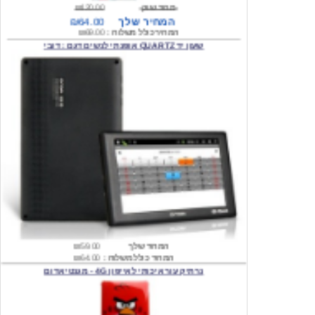
המחיר כולל משלוח :
₪69.00
שעון יד QUARTZ אופנתי לנשים דגם : דובי
המחיר שלך
₪59.00
המחיר כולל משלוח :
₪64.00
נרתיק עור איכותי לאייפון 4G - מגנטי אדום