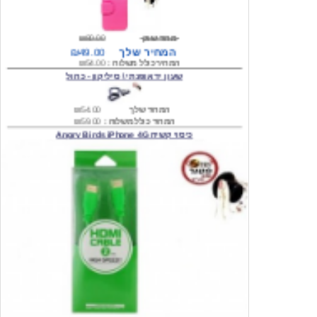
מחיר שוק
₪80.00
המחיר שלך
₪49.00
המחיר כולל משלוח :
₪54.00
שעון יד אופנתי \ סיליקון - כחול
המחיר שלך
₪54.00
המחיר כולל משלוח :
₪59.00
כיסוי קשיח Angry Birds iPhone 4G
המחיר שלך
₪74.00
משלוח חינם