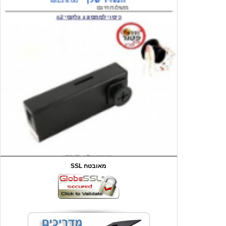
המחיר שלך
₪59.00
משלוח חינם
שעון יד לילדים קוף \תכלת
SSL מאובטח
מחיר שוק
₪90.00
המחיר שלך
₪44.00
המחיר כולל משלוח :
₪49.00
כיסוי אחורי לאייפון 4/4S