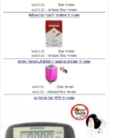
שעון יד אופנתי לגברים \ Wilon
המחיר שלך
₪164.00
המחיר כולל משלוח :
₪169.00
שעון יד ספורט מקצועי \ LASIKA שחור-אדום
המחיר שלך
₪89.00
המחיר כולל משלוח :
₪94.00
שעון יד לילדים \ פו הדוב