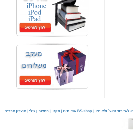
המחיר שלך
₪59.00
משלוח חינם
שעון יד אופנתי
המחיר שלך
₪59.00
משלוח חינם
שעון יד לילדים \ הלו קיטי - לבן
מחיר שוק
₪89.00
לאייפוד טאצ` ולאייפון
|
אודותינו BS-shop
|
תקנון
|
החשבון שלי
|
מועדון חברים
המחיר שלך
₪44.00
המחיר כולל משלוח :
₪49.00
שעון יד אופנתי לנשים \ יוקרתי כסוף