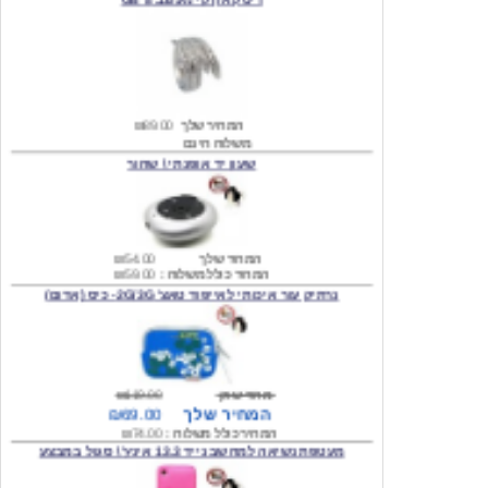
המחיר שלך
₪89.00
משלוח חינם
שעון יד אופנתי \ שחור
המחיר שלך
₪54.00
המחיר כולל משלוח :
₪59.00
נרתיק עור איכותי לאייפוד טאצ' 2G/3G- כיס (אדום)
מחיר שוק
₪119.00
המחיר שלך
₪69.00
המחיר כולל משלוח :
₪74.00
מעטפת נשיאה למחשב נייד 13.3 אינץ' \ סגול במבצע