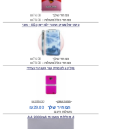
המחיר שלך
₪74.00
המחיר כולל משלוח :
₪79.00
כיסוי פלסטיק אחורי לאייפון 4G - מיני
המחיר שלך
₪74.00
המחיר כולל משלוח :
₪79.00
פילינג להסרת עור קשה דו צדדי
מחיר שוק
₪199.00
המחיר שלך
₪29.00
משלוח חינם
4 סוללות נטענות AA 3000mA