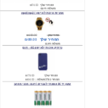
אוזניות איכות לאייפון / mp4/mp3
מחיר שוק
₪190.00
המחיר שלך
₪89.00
משלוח חינם
נרתיק איכותי לאייפון 4G - חום
המחיר שלך
₪79.00
המחיר כולל משלוח :
₪84.00
שעון יד IK אופנתי לגברים \ דגם: מכני מוזהב
המחיר שלך
₪219.00
המחיר כולל משלוח :
₪224.00