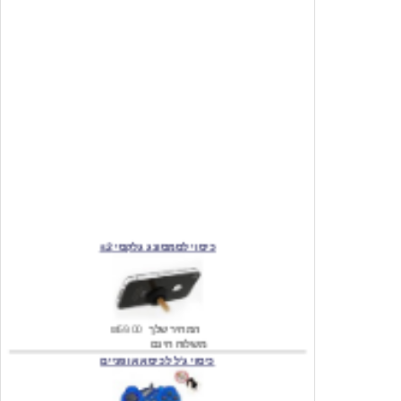
כיסוי לסמסונג גלקסי s2
המחיר שלך
₪59.00
משלוח חינם
כיסוי ג'ל לכיסא אופניים
מחיר שוק
₪140.00