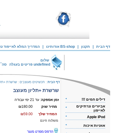
דף הבית
|
תקנון
|
אודותינו BS-shop
|
המדריך המלא לאייפוד טאצ
שלום
undefined
פריטים בעגלה
סה``
דף הבית
:
תכשיטים מעוצבים
:
שרשרת +תליו
שרשרת +תליון מעוצב
דילים חמים !!!
זמן אספקה
: עד 21 ימי עבודה
אביזרים ונרתיקים
מחיר שוק
₪180.00
לאייפון
המחיר שלך
₪59.00
Apple iPod
משלוח חינם
אוזניות איכות
הדפס מפרט מוצר