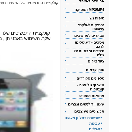
אביזרים לאייפד
קולקציית התכשיטים של המעצבת Bs-Shop
MP3\MP4 ומוסיקה
טיפוח נשי
נרתיקים לגלקסי
Galaxy
קולקציית התכשיטים שלו, 
אביזרים למחשבים
שלך. השימוש באבני חן , בש
מסכים - דיגיטלים/
לרכב
טיסנים ומכוניות על
שלט
ציוד צילום
סכין קרמית
טלפונים סלולרים
משחקי טלוויזיה -
קונסולות
מחנאות וספורט
שעוני יד לנשים וגברים
תכשיטים מעוצבים
שרשרת +תליון מעוצב
טבעות
עגילים