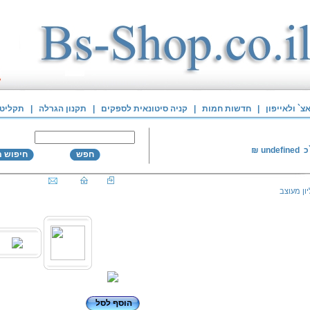
` ולאייפון
|
חדשות חמות
|
קניה סיטונאית לספקים
|
תקנון הגרלה
|
תקליטי
כ
undefined
₪
חפש
חיפוש 
ן מעוצב
הוסף לסל