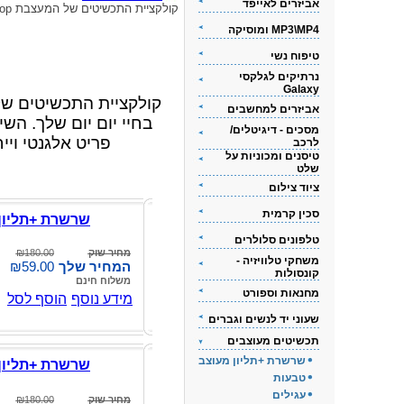
אביזרים לאייפד
קולקציית התכשיטים של המעצבת Bs-Shop
MP3\MP4 ומוסיקה
טיפוח נשי
נרתיקים לגלקסי
Galaxy
קולקציית התכשיטים של
אביזרים למחשבים
בחיי יום יום שלך. השי
מסכים - דיגיטלים/
פריט אלגנטי ויי
לרכב
טיסנים ומכוניות על
שלט
ציוד צילום
סכין קרמית
שרשרת +תליון
טלפונים סלולרים
מחיר שוק
₪180.00
משחקי טלוויזיה -
המחיר שלך
₪59.00
קונסולות
משלוח חינם
מחנאות וספורט
מידע נוסף
הוסף לסל
שעוני יד לנשים וגברים
תכשיטים מעוצבים
שרשרת +תליון מעוצב
שרשרת +תליון
טבעות
עגילים
מחיר שוק
₪180.00