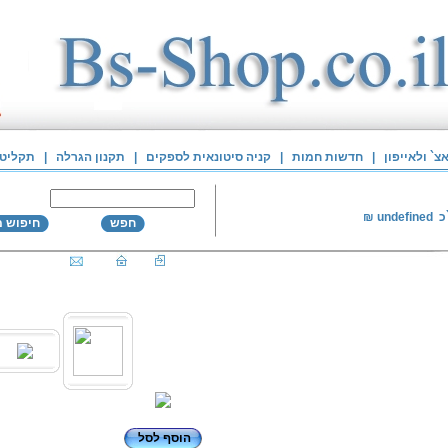
` ולאייפון
|
חדשות חמות
|
קניה סיטונאית לספקים
|
תקנון הגרלה
|
תקליטי
כ
undefined
₪
חפש
חיפוש 
הוסף לסל