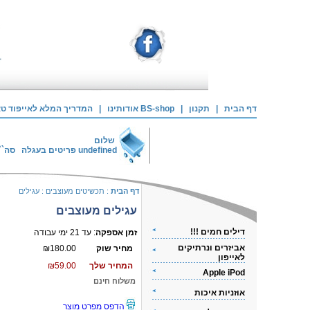
דף הבית
|
תקנון
|
אודותינו BS-shop
|
המדריך המלא לאייפוד טאצ
שלום
undefined
פריטים בעגלה
סה``
דף הבית
:
תכשיטים מעוצבים
:
עגילים
עגילים מעוצבים
דילים חמים !!!
זמן אספקה
: עד 21 ימי עבודה
אביזרים ונרתיקים
מחיר שוק
₪180.00
לאייפון
המחיר שלך
₪59.00
Apple iPod
משלוח חינם
אוזניות איכות
הדפס מפרט מוצר