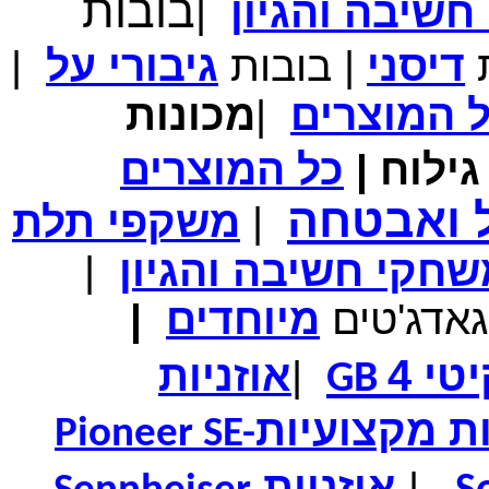
בובות
שיבה והגיון
|
מחיר שוק
₪700.00
המחיר שלך
₪339.00
משלוח חינם
ת
דיסני
|
בובות
גיבורי
על
|
במבצע תיק לנשיאת מחשב נייד 10.1 אינץ' בצבע ורוד בעל
עיטור פרחוני
ל
המוצרים
|
מכונות
ילוח
|
כל
המוצרים
ל ואבטחה
מחיר שוק
₪150.00
|
משקפי תלת
המחיר שלך
₪99.00
המחיר כולל משלוח :
₪104.00
חקי חשיבה והגיון
|
נרתיק עור יוקרתי עבור אייפוד וידאו 60GB\80GB \שחור
גאדג'טים
מיוחדים
|
טי 4
|
אוזניות
GB
ות מקצועיות
Pioneer SE-
|
אוזניות