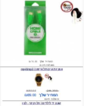
המחיר שלך
₪74.00
משלוח חינם
אוזניות איכות לאייפון / mp4/mp3
מחיר שוק
₪190.00
המחיר שלך
₪89.00
משלוח חינם
שעון יד לילדים \ הלו קיטי - לבן