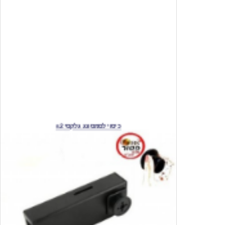
כיסוי לסמסונג גלקסי s2