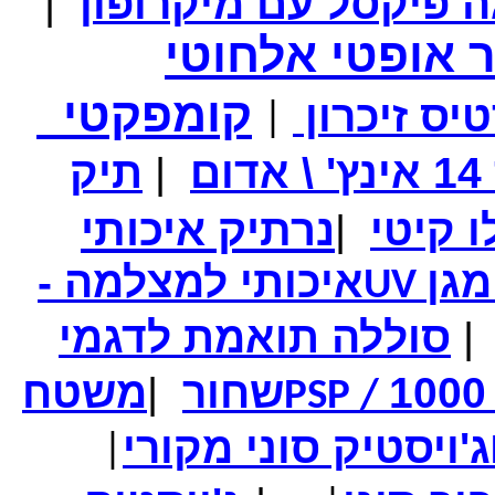
|
 אופטי אלחוטי
קומפקטי
יס זיכרון
|
ם
|
תיק
מחיר שוק
₪250.00
המחיר שלך
₪139.00
המחיר כולל משלוח :
₪144.00
נרתיק איכותי
|
סיגריה אלקטרונית - לגמילה מעישון באריזה מהודרת
מגן
איכותי למצלמה -
UV
|
סוללה תואמת לדגמי
שחור
|
משטח
PSP /
ג'ויסטיק סוני מקורי
|