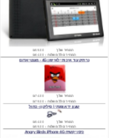
המחיר שלך
₪59.00
המחיר כולל משלוח :
₪64.00
נרתיק עור איכותי לאייפון 4G - מגנטי אדום
המחיר שלך
₪74.00
המחיר כולל משלוח :
₪79.00
שעון יד אופנתי \ סיליקון - כחול
המחיר שלך
₪54.00
המחיר כולל משלוח :
₪59.00
כיסוי קשיח Angry Birds iPhone 4G