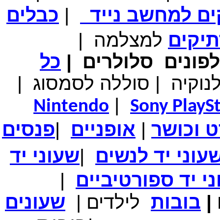
המחיר שלך
₪599.00
ים למחשב נייד
|
כבלים
משלוח חינם
טאבלט בגודל 7אינץ' Android 4
תיקים
למצלמה
|
פונים
סלולרים
|
כל
מחיר שוק
₪1,290.00
נוקיה
|
סוללה לסמסוג
|
המחיר שלך
₪599.00
משלוח חינם
טאבלט בגודל 8 אינץ' Android 4
|
Nintendo
Sony PlayS
ט
וכושר
|
אופניים
|
פנסים
עוני יד לנשים
|
שעוני יד
מחיר שוק
₪1,390.00
המחיר שלך
₪724.00
משלוח חינם
י יד ספורטיביים
|
GPS- לרכב בגודל 4.3 אינץ'
|
בובות
לילדים
|
שעונים