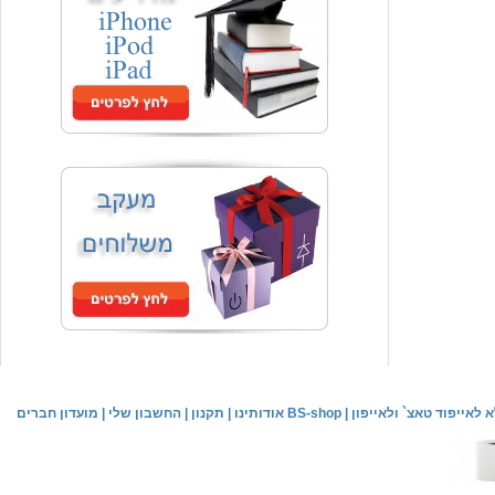
מחיר שוק
₪120.00
המחיר שלך
₪59.00
משלוח חינם
Samsung Galaxy Tab P6800, נרתיק כיסוי
המחיר שלך
₪44.00
משלוח חינם
כיסוי אחורי לאייפון 4/4S
לאייפוד טאצ` ולאייפון
|
אודותינו BS-shop
|
תקנון
|
החשבון שלי
|
מועדון חברים