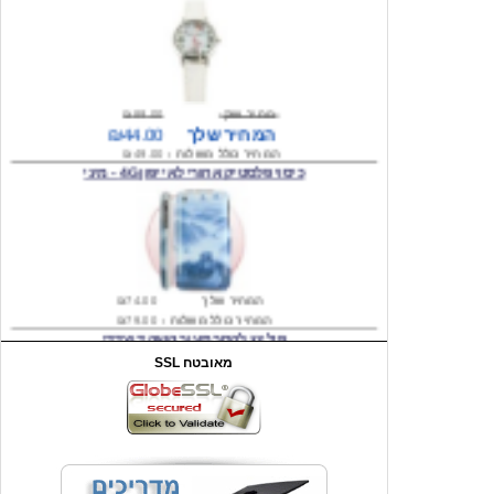
מחיר שוק
₪89.00
המחיר שלך
₪44.00
המחיר כולל משלוח :
₪49.00
כיסוי פלסטיק אחורי לאייפון 4G - מיני
המחיר שלך
₪74.00
המחיר כולל משלוח :
₪79.00
פילינג להסרת עור קשה דו צדדי
SSL מאובטח
מחיר שוק
₪199.00
המחיר שלך
₪29.00
משלוח חינם
4 סוללות נטענות AA 3000mA