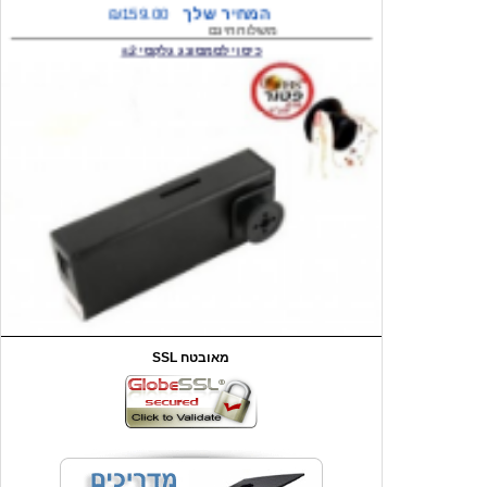
כיסוי לסמסונג גלקסי s2
המחיר שלך
₪59.00
משלוח חינם
שעון יד לילדים קוף \תכלת
SSL מאובטח
מחיר שוק
₪90.00
המחיר שלך
₪44.00
המחיר כולל משלוח :
₪49.00