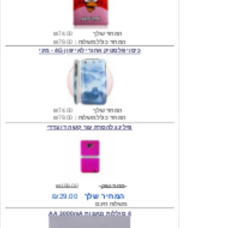
המחיר שלך
₪74.00
המחיר כולל משלוח :
₪79.00
כיסוי פלסטיק אחורי לאייפון 4G - מיני
המחיר שלך
₪74.00
המחיר כולל משלוח :
₪79.00
פילינג להסרת עור קשה דו צדדי
מחיר שוק
₪199.00
המחיר שלך
₪29.00
משלוח חינם
4 סוללות נטענות AA 3000mA