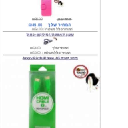
מחיר שוק
₪80.00
המחיר שלך
₪49.00
המחיר כולל משלוח :
₪54.00
שעון יד אופנתי \ סיליקון - כחול
המחיר שלך
₪54.00
המחיר כולל משלוח :
₪59.00
כיסוי קשיח Angry Birds iPhone 4G
המחיר שלך
₪74.00