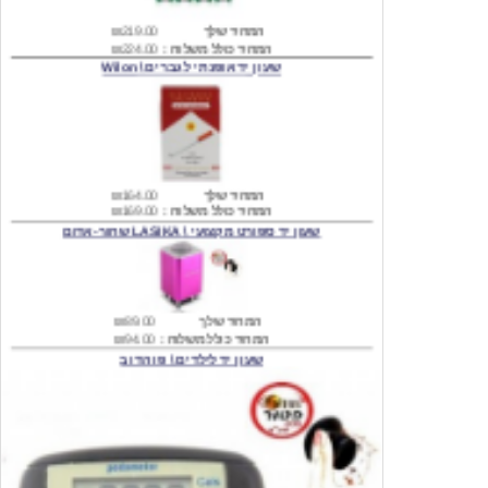
שעון יד אופנתי לגברים \ Wilon
המחיר שלך
₪164.00
המחיר כולל משלוח :
₪169.00
שעון יד ספורט מקצועי \ LASIKA שחור-אדום
המחיר שלך
₪89.00
המחיר כולל משלוח :
₪94.00
שעון יד לילדים \ פו הדוב