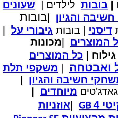
|
בובות
לילדים
|
שעונים
מחיר שוק
₪700.00
בובות
שיבה והגיון
|
המחיר שלך
₪339.00
משלוח חינם
במבצע תיק לנשיאת מחשב נייד 10.1 אינץ' בצבע ורוד בעל
ת
דיסני
|
בובות
גיבורי
על
|
עיטור פרחוני
ל
המוצרים
|
מכונות
ילוח
|
כל
המוצרים
מחיר שוק
₪150.00
ל ואבטחה
המחיר שלך
₪99.00
|
משקפי תלת
המחיר כולל משלוח :
₪104.00
נרתיק עור יוקרתי עבור אייפוד וידאו 60GB\80GB \שחור
חקי חשיבה והגיון
|
גאדג'טים
מיוחדים
|
טי 4
|
אוזניות
GB