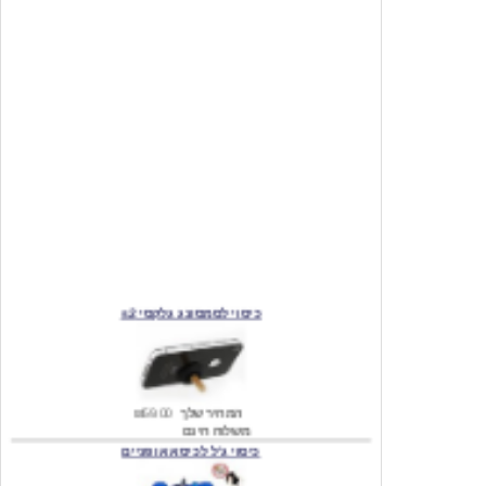
כיסוי לסמסונג גלקסי s2
המחיר שלך
₪59.00
משלוח חינם
כיסוי ג'ל לכיסא אופניים