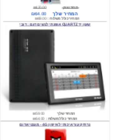
המחיר כולל משלוח :
₪69.00
שעון יד QUARTZ אופנתי לנשים דגם : דובי
המחיר שלך
₪59.00
המחיר כולל משלוח :
₪64.00
נרתיק עור איכותי לאייפון 4G - מגנטי אדום