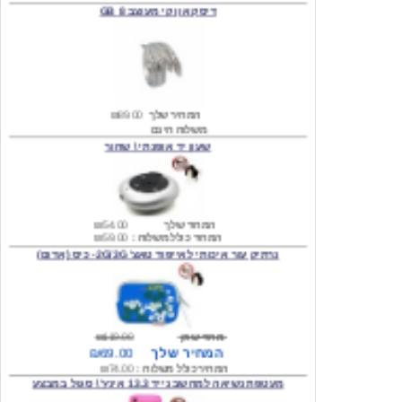
המחיר שלך
₪89.00
משלוח חינם
שעון יד אופנתי \ שחור
המחיר שלך
₪54.00
המחיר כולל משלוח :
₪59.00
נרתיק עור איכותי לאייפוד טאצ' 2G/3G- כיס (אדום)
מחיר שוק
₪119.00
המחיר שלך
₪69.00
המחיר כולל משלוח :
₪74.00
מעטפת נשיאה למחשב נייד 13.3 אינץ' \ סגול במבצע