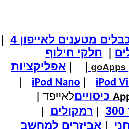
המחיר שלך
₪74.00
המחיר כולל משלוח :
₪79.00
שעון יד ספורט מקצועי \ LASIKA שחור-כחול
בלים מטענים
לאייפון
4
|
ים
|
חלקי
חילוף
המחיר שלך
₪89.00
המחיר כולל משלוח :
₪94.00
אפליקציות
|
|
GPS- לרכב בגודל 5 אינץ'
goApps
|
|
iPod Nano
iPod V
כיסויים
לאייפד
|
App
מחיר שוק
₪700.00
המחיר שלך
₪399.00
3
|
רמקולים
|
משלוח חינם
טאבלט בגודל 7אינץ' Android 4
ני
|
אביזרים למחשב