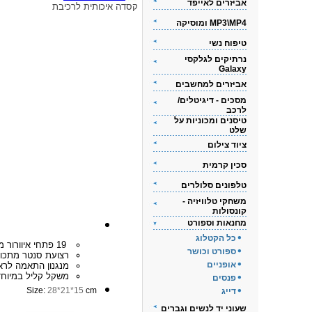
אביזרים לאייפד
קסדה איכותית לרכיבת
MP3\MP4 ומוסיקה
טיפוח נשי
נרתיקים לגלקסי
Galaxy
אביזרים למחשבים
מסכים - דיגיטלים/
לרכב
טיסנים ומכוניות על
שלט
ציוד צילום
סכין קרמית
טלפונים סלולרים
משחקי טלוויזיה -
קונסולות
מחנאות וספורט
כל הקטלוג
19 פתחי איוורור מרובים.
ספורט וכושר
רצועת סנטר מתכוו
אופניים
מנגנון התאמה לרא
משקל קליל במיוחד
פנסים
Size:
28*21*15
cm
דייג
שעוני יד לנשים וגברים