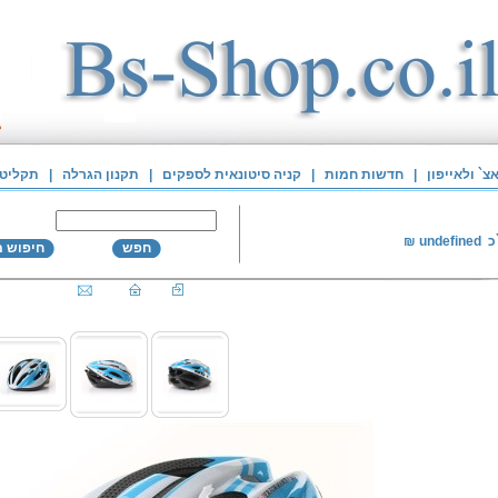
` ולאייפון
|
חדשות חמות
|
קניה סיטונאית לספקים
|
תקנון הגרלה
|
תקליטי
כ
undefined
₪
חפש
חיפוש 