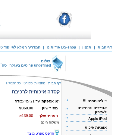
דף הבית
|
תקנון
|
אודותינו BS-shop
|
המדריך המלא לאייפוד טאצ
שלום
undefined
פריטים בעגלה
סה``
דף הבית
:
מחנאות וספורט
:
כל הקטלוג
קסדה איכותית לרכיבת
דילים חמים !!!
זמן אספקה
: עד 21 ימי עבודה
אביזרים ונרתיקים
מחיר שוק
₪360.00
לאייפון
המחיר שלך
₪139.00
Apple iPod
משלוח חינם
אוזניות איכות
הדפס מפרט מוצר