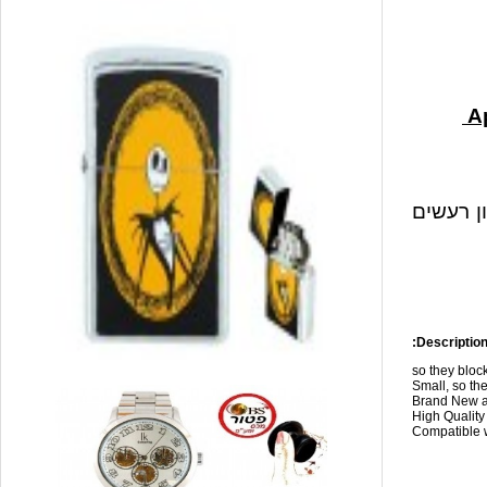
ון רעשים
Description
so they blo
Small, so the
Brand New a
High Qualit
Compatible w