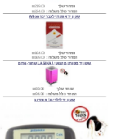
שעון יד אופנתי לגברים \ Wilon
המחיר שלך
₪164.00
המחיר כולל משלוח :
₪169.00
שעון יד ספורט מקצועי \ LASIKA שחור-אדום
המחיר שלך
₪89.00
המחיר כולל משלוח :
₪94.00
שעון יד לילדים \ פו הדוב