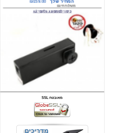
המחיר שלך
₪59.00
משלוח חינם
שעון יד לילדים קוף \תכלת
SSL מאובטח
מחיר שוק
₪90.00
המחיר שלך
₪44.00
המחיר כולל משלוח :
₪49.00
כיסוי אחורי לאייפון 4/4S