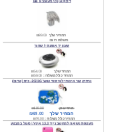
המחיר שלך
₪89.00
משלוח חינם
שעון יד אופנתי \ שחור
המחיר שלך
₪54.00
המחיר כולל משלוח :
₪59.00
נרתיק עור איכותי לאייפוד טאצ' 2G/3G- כיס (אדום)
מחיר שוק
₪119.00
המחיר שלך
₪69.00
המחיר כולל משלוח :
₪74.00
מעטפת נשיאה למחשב נייד 13.3 אינץ' \ סגול במבצע