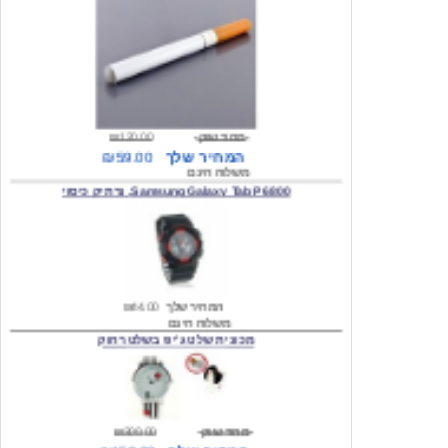
מחיר שוק
₪120.00
המחיר שלך
₪59.00
משלוח חינם
Samsung Galaxy Tab P6800, נרתיק כיסוי
המחיר שלך
₪44.00
משלוח חינם
מכונית שלט ג'יפ בשלט רחוק
מחיר שוק
₪300.00
המחיר שלך
₪159.00
משלוח חינם
כיסוי לסמסונג גלקסי s2