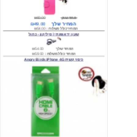
מחיר שוק
₪80.00
המחיר שלך
₪49.00
המחיר כולל משלוח :
₪54.00
שעון יד אופנתי \ סיליקון - כחול
המחיר שלך
₪54.00
המחיר כולל משלוח :
₪59.00
כיסוי קשיח Angry Birds iPhone 4G
המחיר שלך
₪74.00
משלוח חינם