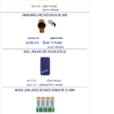
אוזניות איכות לאייפון / mp4/mp3
מחיר שוק
₪190.00
המחיר שלך
₪89.00
משלוח חינם
נרתיק איכותי לאייפון 4G - חום
המחיר שלך
₪79.00
המחיר כולל משלוח :
₪84.00
שעון יד IK אופנתי לגברים \ דגם: מכני מוזהב
המחיר שלך
₪219.00
המחיר כולל משלוח :
₪224.00