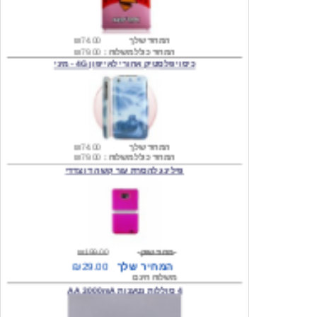
המחיר שלך
₪74.00
המחיר כולל משלוח :
₪79.00
כיסוי פלסטיק אחורי לאייפון 4G - מיני
המחיר שלך
₪74.00
המחיר כולל משלוח :
₪79.00
פילינג להסרת עור קשה דו צדדי
מחיר שוק
₪199.00
המחיר שלך
₪29.00
משלוח חינם
4 סוללות נטענות AA 3000mA