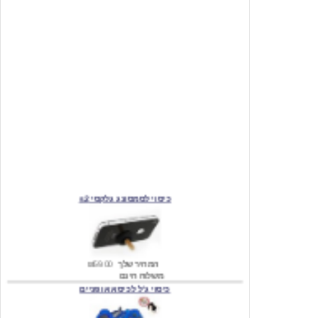
כיסוי לסמסונג גלקסי s2
המחיר שלך
₪59.00
משלוח חינם
כיסוי ג'ל לכיסא אופניים