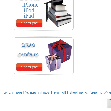
המחיר שלך
₪59.00
משלוח חינם
שעון יד אופנתי
המחיר שלך
₪59.00
משלוח חינם
שעון יד לילדים \ הלו קיטי - לבן
מחיר שוק
₪89.00
לאייפוד טאצ` ולאייפון
|
אודותינו BS-shop
|
תקנון
|
החשבון שלי
|
מועדון חברים
המחיר שלך
₪44.00
המחיר כולל משלוח :
₪49.00
שעון יד אופנתי לנשים \ יוקרתי כסוף