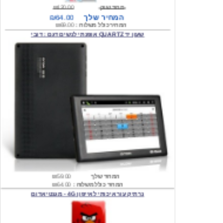
המחיר כולל משלוח :
₪69.00
שעון יד QUARTZ אופנתי לנשים דגם : דובי
המחיר שלך
₪59.00
המחיר כולל משלוח :
₪64.00
נרתיק עור איכותי לאייפון 4G - מגנטי אדום