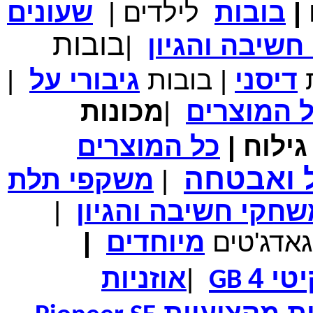
|
בובות
לילדים
|
שעונים
מחיר שוק
₪700.00
בובות
המחיר שלך
₪339.00
שיבה והגיון
|
משלוח חינם
במבצע תיק לנשיאת מחשב נייד 10.1 אינץ' בצבע ורוד בעל
עיטור פרחוני
ת
דיסני
|
בובות
גיבורי
על
|
ל
המוצרים
|
מכונות
ילוח
|
כל
המוצרים
מחיר שוק
₪150.00
המחיר שלך
₪99.00
ל ואבטחה
|
משקפי תלת
המחיר כולל משלוח :
₪104.00
נרתיק עור יוקרתי עבור אייפוד וידאו 60GB\80GB \שחור
חקי חשיבה והגיון
|
גאדג'טים
מיוחדים
|
טי 4
|
אוזניות
GB