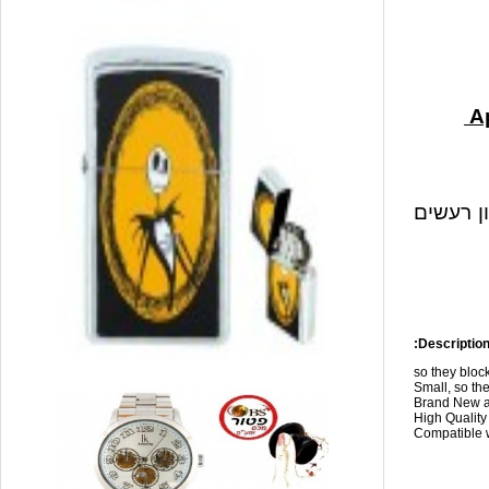
ון רעשים
Description
so they blo
Small, so the
Brand New a
High Qualit
Compatible w