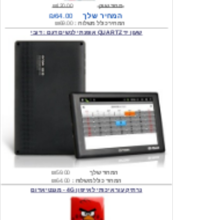
המחיר כולל משלוח :
₪69.00
שעון יד QUARTZ אופנתי לנשים דגם : דובי
המחיר שלך
₪59.00
המחיר כולל משלוח :
₪64.00
נרתיק עור איכותי לאייפון 4G - מגנטי אדום