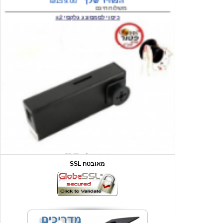
המחיר שלך
₪59.00
משלוח חינם
שעון יד לילדים קוף \תכלת
SSL מאובטח
מחיר שוק
₪90.00
המחיר שלך
₪44.00
המחיר כולל משלוח :
₪49.00
כיסוי אחורי לאייפון 4/4S