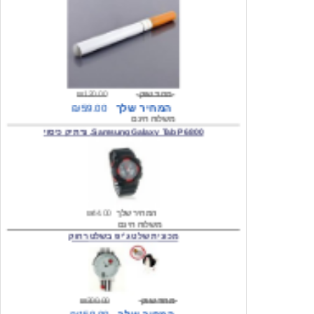
מחיר שוק
₪120.00
המחיר שלך
₪59.00
משלוח חינם
Samsung Galaxy Tab P6800, נרתיק כיסוי
המחיר שלך
₪44.00
משלוח חינם
מכונית שלט ג'יפ בשלט רחוק
מחיר שוק
₪300.00
המחיר שלך
₪159.00
משלוח חינם
כיסוי לסמסונג גלקסי s2