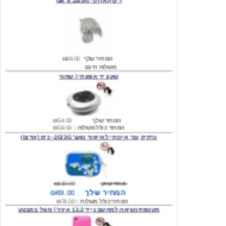
המחיר שלך
₪89.00
משלוח חינם
שעון יד אופנתי \ שחור
המחיר שלך
₪54.00
המחיר כולל משלוח :
₪59.00
נרתיק עור איכותי לאייפוד טאצ' 2G/3G- כיס (אדום)
מחיר שוק
₪119.00
המחיר שלך
₪69.00
המחיר כולל משלוח :
₪74.00
מעטפת נשיאה למחשב נייד 13.3 אינץ' \ סגול במבצע