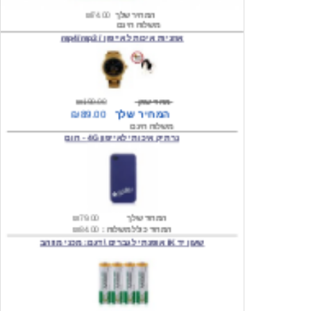
אוזניות איכות לאייפון / mp4/mp3
מחיר שוק
₪190.00
המחיר שלך
₪89.00
משלוח חינם
נרתיק איכותי לאייפון 4G - חום
המחיר שלך
₪79.00
המחיר כולל משלוח :
₪84.00
שעון יד IK אופנתי לגברים \ דגם: מכני מוזהב
המחיר שלך
₪219.00
המחיר כולל משלוח :
₪224.00