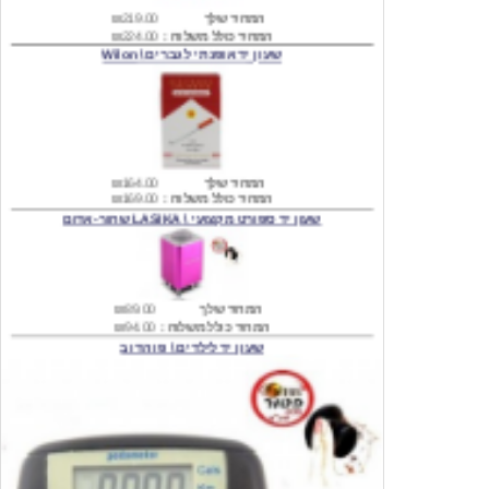
שעון יד אופנתי לגברים \ Wilon
המחיר שלך
₪164.00
המחיר כולל משלוח :
₪169.00
שעון יד ספורט מקצועי \ LASIKA שחור-אדום
המחיר שלך
₪89.00
המחיר כולל משלוח :
₪94.00
שעון יד לילדים \ פו הדוב