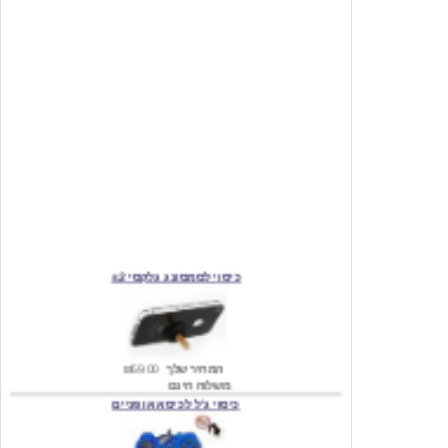
כיסוי לסמסונג גלקסי s2
המחיר שלך
₪59.00
משלוח חינם
כיסוי ג'ל לכיסא אופניים