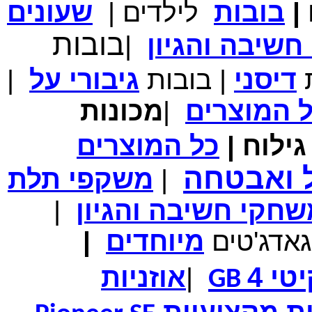
|
בובות
לילדים
|
שעונים
מחיר שוק
₪700.00
המחיר שלך
₪339.00
בובות
שיבה והגיון
|
משלוח חינם
במבצע תיק לנשיאת מחשב נייד 10.1 אינץ' בצבע ורוד בעל
עיטור פרחוני
ת
דיסני
|
בובות
גיבורי
על
|
ל
המוצרים
|
מכונות
ילוח
|
כל
המוצרים
מחיר שוק
₪150.00
המחיר שלך
₪99.00
ל ואבטחה
|
משקפי תלת
המחיר כולל משלוח :
₪104.00
נרתיק עור יוקרתי עבור אייפוד וידאו 60GB\80GB \שחור
חקי חשיבה והגיון
|
גאדג'טים
מיוחדים
|
טי 4
|
אוזניות
GB