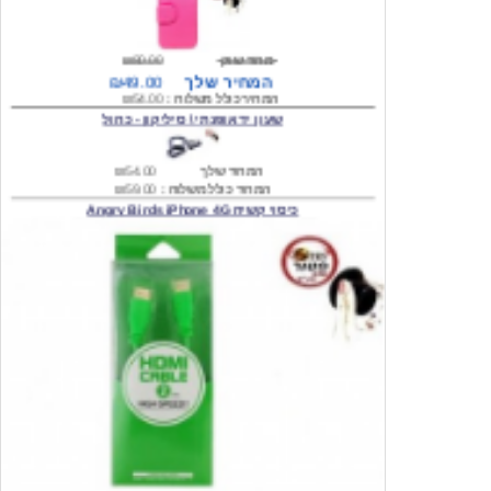
מחיר שוק
₪80.00
המחיר שלך
₪49.00
המחיר כולל משלוח :
₪54.00
שעון יד אופנתי \ סיליקון - כחול
המחיר שלך
₪54.00
המחיר כולל משלוח :
₪59.00
כיסוי קשיח Angry Birds iPhone 4G
המחיר שלך
₪74.00
משלוח חינם