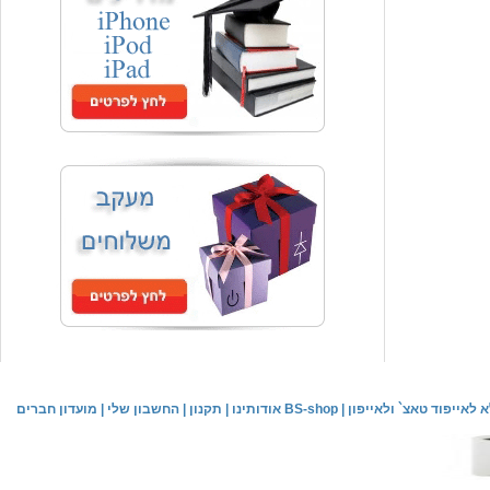
המחיר שלך
₪59.00
משלוח חינם
שעון יד אופנתי
המחיר שלך
₪59.00
משלוח חינם
שעון יד לילדים \ הלו קיטי - לבן
מחיר שוק
₪89.00
לאייפוד טאצ` ולאייפון
|
אודותינו BS-shop
|
תקנון
|
החשבון שלי
|
מועדון חברים
המחיר שלך
₪44.00
המחיר כולל משלוח :
₪49.00
שעון יד אופנתי לנשים \ יוקרתי כסוף