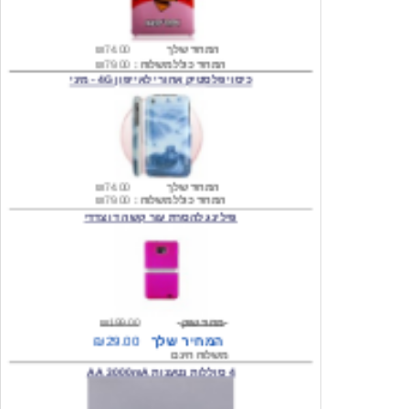
המחיר שלך
₪74.00
המחיר כולל משלוח :
₪79.00
כיסוי פלסטיק אחורי לאייפון 4G - מיני
המחיר שלך
₪74.00
המחיר כולל משלוח :
₪79.00
פילינג להסרת עור קשה דו צדדי
מחיר שוק
₪199.00
המחיר שלך
₪29.00
משלוח חינם
4 סוללות נטענות AA 3000mA