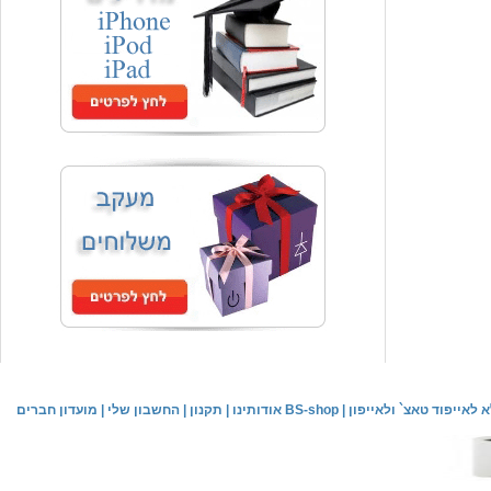
המחיר שלך
₪59.00
משלוח חינם
שעון יד אופנתי
המחיר שלך
₪59.00
משלוח חינם
שעון יד לילדים \ הלו קיטי - לבן
מחיר שוק
₪89.00
לאייפוד טאצ` ולאייפון
|
אודותינו BS-shop
|
תקנון
|
החשבון שלי
|
מועדון חברים
המחיר שלך
₪44.00
המחיר כולל משלוח :
₪49.00
שעון יד אופנתי לנשים \ יוקרתי כסוף