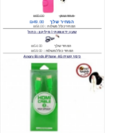
מחיר שוק
₪80.00
המחיר שלך
₪49.00
המחיר כולל משלוח :
₪54.00
שעון יד אופנתי \ סיליקון - כחול
המחיר שלך
₪54.00
המחיר כולל משלוח :
₪59.00
כיסוי קשיח Angry Birds iPhone 4G
המחיר שלך
₪74.00
משלוח חינם