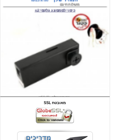
המחיר שלך
₪59.00
משלוח חינם
שעון יד לילדים קוף \תכלת
SSL מאובטח
מחיר שוק
₪90.00
המחיר שלך
₪44.00
המחיר כולל משלוח :
₪49.00
כיסוי אחורי לאייפון 4/4S