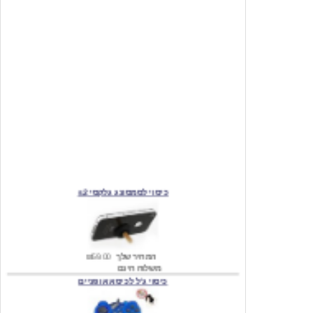
כיסוי לסמסונג גלקסי s2
המחיר שלך
₪59.00
משלוח חינם
כיסוי ג'ל לכיסא אופניים
מחיר שוק
₪140.00