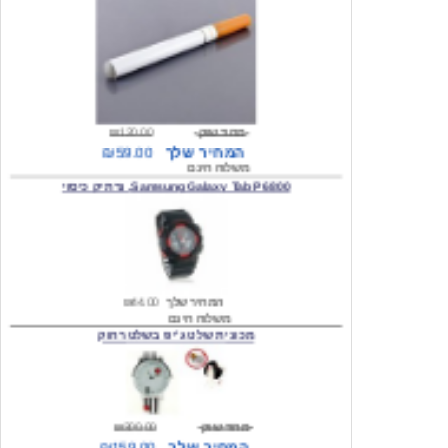
מחיר שוק
₪120.00
המחיר שלך
₪59.00
משלוח חינם
Samsung Galaxy Tab P6800, נרתיק כיסוי
המחיר שלך
₪44.00
משלוח חינם
מכונית שלט ג'יפ בשלט רחוק
מחיר שוק
₪300.00
המחיר שלך
₪159.00
משלוח חינם
כיסוי לסמסונג גלקסי s2