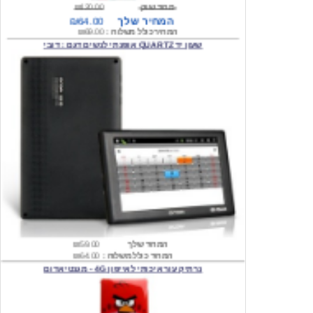
המחיר כולל משלוח :
₪69.00
שעון יד QUARTZ אופנתי לנשים דגם : דובי
המחיר שלך
₪59.00
המחיר כולל משלוח :
₪64.00
נרתיק עור איכותי לאייפון 4G - מגנטי אדום