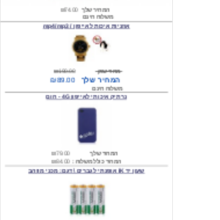
אוזניות איכות לאייפון / mp4/mp3
מחיר שוק
₪190.00
המחיר שלך
₪89.00
משלוח חינם
נרתיק איכותי לאייפון 4G - חום
המחיר שלך
₪79.00
המחיר כולל משלוח :
₪84.00
שעון יד IK אופנתי לגברים \ דגם: מכני מוזהב
המחיר שלך
₪219.00
המחיר כולל משלוח :
₪224.00