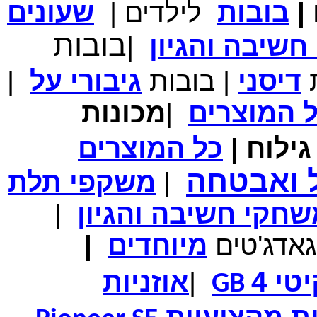
|
בובות
לילדים
|
שעונים
מחיר שוק
₪700.00
המחיר שלך
₪339.00
בובות
שיבה והגיון
|
משלוח חינם
במבצע תיק לנשיאת מחשב נייד 10.1 אינץ' בצבע ורוד בעל
עיטור פרחוני
ת
דיסני
|
בובות
גיבורי
על
|
ל
המוצרים
|
מכונות
ילוח
|
כל
המוצרים
מחיר שוק
₪150.00
המחיר שלך
₪99.00
ל ואבטחה
|
משקפי תלת
המחיר כולל משלוח :
₪104.00
נרתיק עור יוקרתי עבור אייפוד וידאו 60GB\80GB \שחור
חקי חשיבה והגיון
|
גאדג'טים
מיוחדים
|
טי 4
|
אוזניות
GB