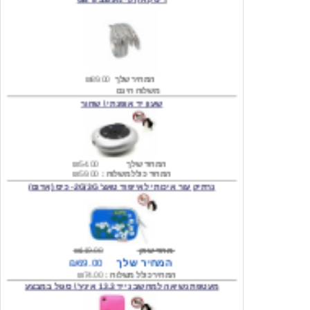
המחיר שלך
₪89.00
משלוח חינם
שעון יד אופנתי \ שחור
המחיר שלך
₪54.00
המחיר כולל משלוח :
₪59.00
נרתיק עור איכותי לאייפוד טאצ' 2G/3G- כיס (אדום)
מחיר שוק
₪119.00
המחיר שלך
₪69.00
המחיר כולל משלוח :
₪74.00
מעטפת נשיאה למחשב נייד 13.3 אינץ' \ סגול במבצע