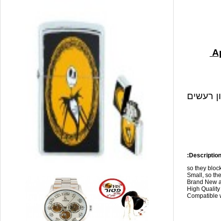
ון רעשים
Description
so they blo
Small, so the
Brand New a
High Qualit
Compatible w