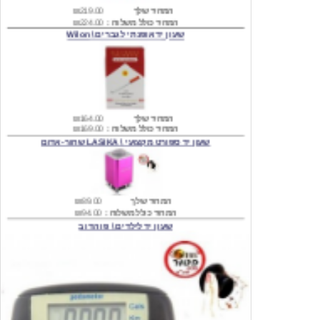
שעון יד אופנתי לגברים \ Wilon
המחיר שלך
₪164.00
המחיר כולל משלוח :
₪169.00
שעון יד ספורט מקצועי \ LASIKA שחור-אדום
המחיר שלך
₪89.00
המחיר כולל משלוח :
₪94.00
שעון יד לילדים \ פו הדוב