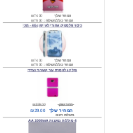
המחיר שלך
₪74.00
המחיר כולל משלוח :
₪79.00
כיסוי פלסטיק אחורי לאייפון 4G - מיני
המחיר שלך
₪74.00
המחיר כולל משלוח :
₪79.00
פילינג להסרת עור קשה דו צדדי
מחיר שוק
₪199.00
המחיר שלך
₪29.00
משלוח חינם
4 סוללות נטענות AA 3000mA