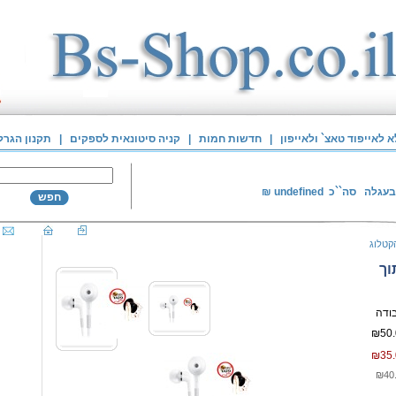
לאייפוד טאצ` ולאייפון
|
חדשות חמות
|
קניה סיטונאית לספקים
|
תקנון הגרל
בעגלה
סה``כ
undefined
₪
חפש
קטלוג
וך
₪50.
₪35.
₪40