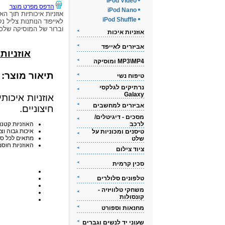
iPod Video
הדפס מפרט מוצר
iPod Nano
אוזניות איכותיות תוך האו
iPod Shuffle
לאייפוד הנותנות צליל נק
וברור של המוסיקה שלכ
אוזניות איכות
אביזרים לאייפד
אוזניות אי
MP3\MP4 ומוסיקה
תיאור מוצר:
טיפוח נשי
נרתיקים לגלקסי
Galaxy
אוזניות איכות
אביזרים למחשבים
חיצוניים.
מסכים - דיגיטלים/
לרכב
האוזניות קטנו
איכות גבוה וצ
טיסנים ומכוניות על
מתאים לכל סוגי ה-iPod
שלט
האוזניות חוסמ
ציוד צילום
סכין קרמית
טלפונים סלולרים
משחקי טלוויזיה -
קונסולות
מחנאות וספורט
שעוני יד לנשים וגברים