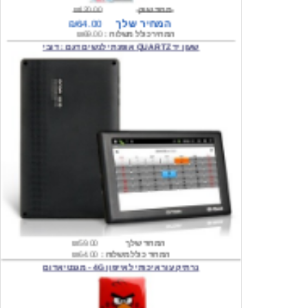
המחיר כולל משלוח :
₪69.00
שעון יד QUARTZ אופנתי לנשים דגם : דובי
המחיר שלך
₪59.00
המחיר כולל משלוח :
₪64.00
נרתיק עור איכותי לאייפון 4G - מגנטי אדום