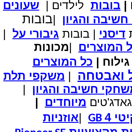
|
בובות
לילדים
|
שעונים
מחיר שוק
₪700.00
המחיר שלך
₪339.00
בובות
שיבה והגיון
|
משלוח חינם
במבצע תיק לנשיאת מחשב נייד 10.1 אינץ' בצבע ורוד בעל
עיטור פרחוני
ת
דיסני
|
בובות
גיבורי
על
|
ל
המוצרים
|
מכונות
ילוח
|
כל
המוצרים
מחיר שוק
₪150.00
המחיר שלך
₪99.00
ל ואבטחה
|
משקפי תלת
המחיר כולל משלוח :
₪104.00
נרתיק עור יוקרתי עבור אייפוד וידאו 60GB\80GB \שחור
חקי חשיבה והגיון
|
גאדג'טים
מיוחדים
|
טי 4
|
אוזניות
GB