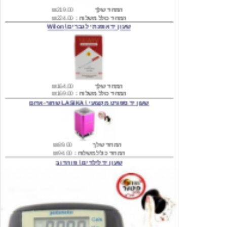
שעון יד אופנתי לגברים \ Wilon
המחיר שלך
₪164.00
המחיר כולל משלוח :
₪169.00
שעון יד ספורט מקצועי \ LASIKA שחור-אדום
המחיר שלך
₪89.00
המחיר כולל משלוח :
₪94.00
שעון יד לילדים \ פו הדוב