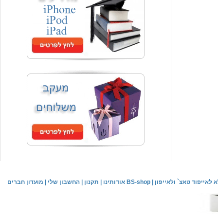
המחיר שלך
₪59.00
משלוח חינם
שעון יד אופנתי
המחיר שלך
₪59.00
משלוח חינם
שעון יד לילדים \ הלו קיטי - לבן
מחיר שוק
₪89.00
לאייפוד טאצ` ולאייפון
|
אודותינו BS-shop
|
תקנון
|
החשבון שלי
|
מועדון חברים
המחיר שלך
₪44.00
המחיר כולל משלוח :
₪49.00
שעון יד אופנתי לנשים \ יוקרתי כסוף