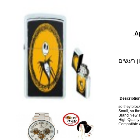
ון רעשים
Description
so they blo
Small, so the
Brand New a
High Qualit
Compatible w