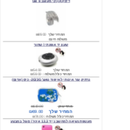
המחיר שלך
₪89.00
משלוח חינם
שעון יד אופנתי \ שחור
המחיר שלך
₪54.00
המחיר כולל משלוח :
₪59.00
נרתיק עור איכותי לאייפוד טאצ' 2G/3G- כיס (אדום)
מחיר שוק
₪119.00
המחיר שלך
₪69.00
המחיר כולל משלוח :
₪74.00
מעטפת נשיאה למחשב נייד 13.3 אינץ' \ סגול במבצע