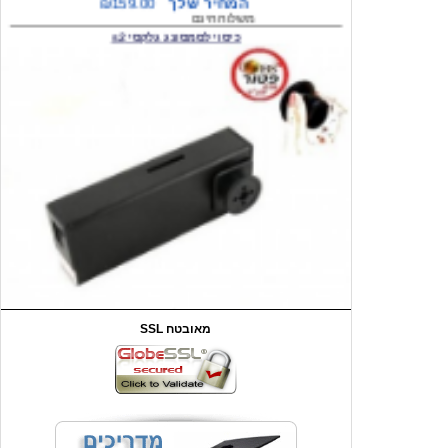
המחיר שלך
₪59.00
משלוח חינם
שעון יד לילדים קוף \תכלת
SSL מאובטח
מחיר שוק
₪90.00
המחיר שלך
₪44.00
המחיר כולל משלוח :
₪49.00
כיסוי אחורי לאייפון 4/4S