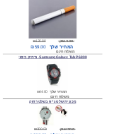
מחיר שוק
₪120.00
המחיר שלך
₪59.00
משלוח חינם
Samsung Galaxy Tab P6800, נרתיק כיסוי
המחיר שלך
₪44.00
משלוח חינם
מכונית שלט ג'יפ בשלט רחוק
מחיר שוק
₪300.00
המחיר שלך
₪159.00
משלוח חינם
כיסוי לסמסונג גלקסי s2