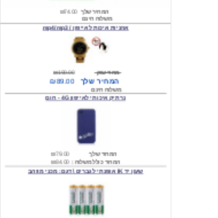
אוזניות איכות לאייפון / mp4/mp3
מחיר שוק
₪190.00
המחיר שלך
₪89.00
משלוח חינם
נרתיק איכותי לאייפון 4G - חום
המחיר שלך
₪79.00
המחיר כולל משלוח :
₪84.00
שעון יד IK אופנתי לגברים \ דגם: מכני מוזהב
המחיר שלך
₪219.00
המחיר כולל משלוח :
₪224.00