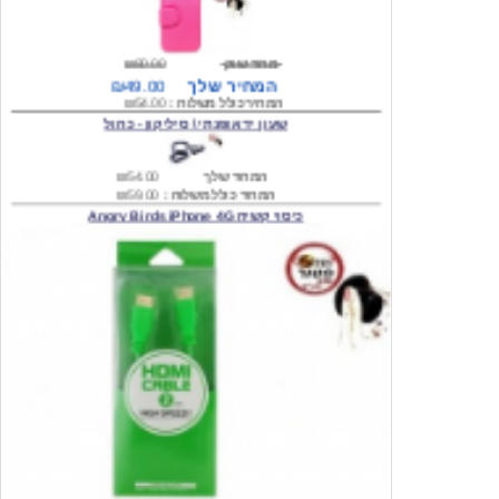
מחיר שוק
₪80.00
המחיר שלך
₪49.00
המחיר כולל משלוח :
₪54.00
שעון יד אופנתי \ סיליקון - כחול
המחיר שלך
₪54.00
המחיר כולל משלוח :
₪59.00
כיסוי קשיח Angry Birds iPhone 4G
המחיר שלך
₪74.00
משלוח חינם