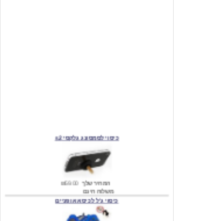
כיסוי לסמסונג גלקסי s2
המחיר שלך
₪59.00
משלוח חינם
כיסוי ג'ל לכיסא אופניים