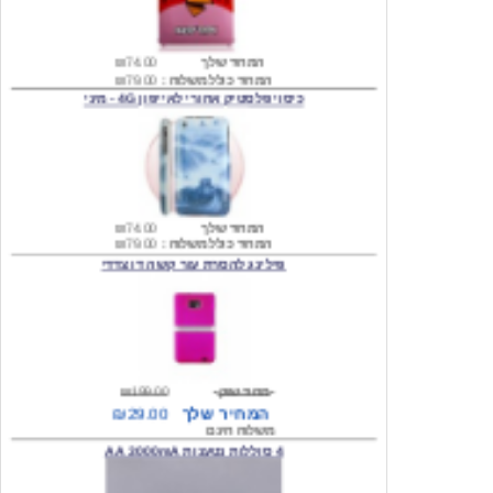
המחיר שלך
₪74.00
המחיר כולל משלוח :
₪79.00
כיסוי פלסטיק אחורי לאייפון 4G - מיני
המחיר שלך
₪74.00
המחיר כולל משלוח :
₪79.00
פילינג להסרת עור קשה דו צדדי
מחיר שוק
₪199.00
המחיר שלך
₪29.00
משלוח חינם
4 סוללות נטענות AA 3000mA