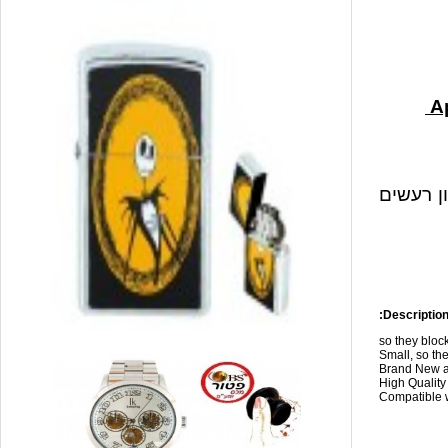
ון רעשים
Description
so they blo
Small, so the
Brand New a
High Qualit
Compatible w