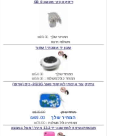
המחיר שלך
₪89.00
משלוח חינם
שעון יד אופנתי \ שחור
המחיר שלך
₪54.00
המחיר כולל משלוח :
₪59.00
נרתיק עור איכותי לאייפוד טאצ' 2G/3G- כיס (אדום)
מחיר שוק
₪119.00
המחיר שלך
₪69.00
המחיר כולל משלוח :
₪74.00
מעטפת נשיאה למחשב נייד 13.3 אינץ' \ סגול במבצע