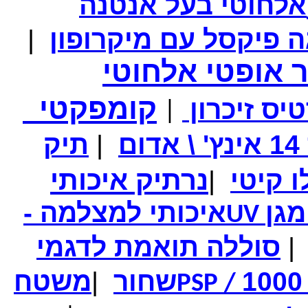
אלחוטי בעל אנטנה
מחיר שוק
₪250.00
המחיר שלך
₪139.00
|
המחיר כולל משלוח :
₪144.00
מתאם שלט PS/PS2 למחשב בחיבור USB
 אופטי אלחוטי
קומפקטי
יס זיכרון
|
מחיר שוק
₪90.00
המחיר שלך
₪64.00
ם
|
תיק
המחיר כולל משלוח :
₪69.00
סיגריה אלקטרונית - לגמילה מעישון באריזה מהודרת
נרתיק איכותי
|
מגן
איכותי למצלמה -
UV
|
סוללה תואמת לדגמי
שחור
|
משטח
PSP /