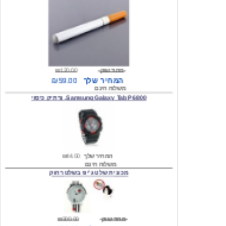
מחיר שוק
₪120.00
המחיר שלך
₪59.00
משלוח חינם
Samsung Galaxy Tab P6800, נרתיק כיסוי
המחיר שלך
₪44.00
משלוח חינם
מכונית שלט ג'יפ בשלט רחוק
מחיר שוק
₪300.00
המחיר שלך
₪159.00
משלוח חינם
כיסוי לסמסונג גלקסי s2