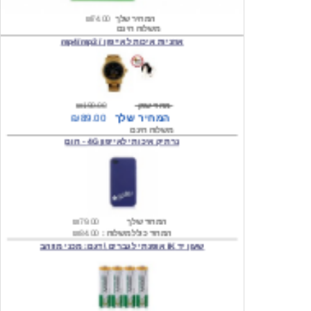
אוזניות איכות לאייפון / mp4/mp3
מחיר שוק
₪190.00
המחיר שלך
₪89.00
משלוח חינם
נרתיק איכותי לאייפון 4G - חום
המחיר שלך
₪79.00
המחיר כולל משלוח :
₪84.00
שעון יד IK אופנתי לגברים \ דגם: מכני מוזהב
המחיר שלך
₪219.00
המחיר כולל משלוח :
₪224.00