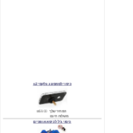
כיסוי לסמסונג גלקסי s2
המחיר שלך
₪59.00
משלוח חינם
כיסוי ג'ל לכיסא אופניים