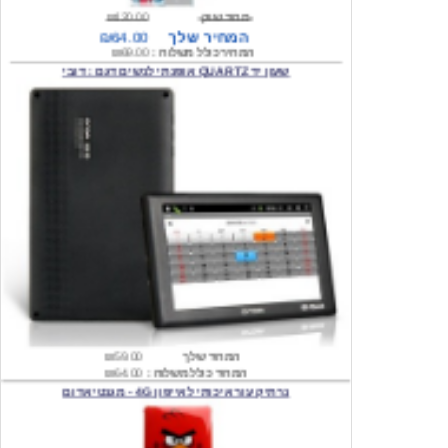
המחיר כולל משלוח :
₪69.00
שעון יד QUARTZ אופנתי לנשים דגם : דובי
המחיר שלך
₪59.00
המחיר כולל משלוח :
₪64.00
נרתיק עור איכותי לאייפון 4G - מגנטי אדום