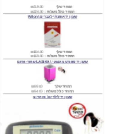
שעון יד אופנתי לגברים \ Wilon
המחיר שלך
₪164.00
המחיר כולל משלוח :
₪169.00
שעון יד ספורט מקצועי \ LASIKA שחור-אדום
המחיר שלך
₪89.00
המחיר כולל משלוח :
₪94.00
שעון יד לילדים \ פו הדוב