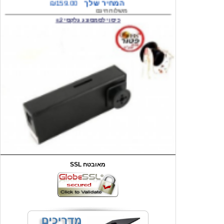
המחיר שלך
₪59.00
משלוח חינם
שעון יד לילדים קוף \תכלת
SSL מאובטח
מחיר שוק
₪90.00
המחיר שלך
₪44.00
המחיר כולל משלוח :
₪49.00