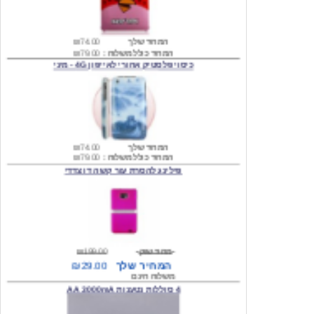
המחיר שלך
₪74.00
המחיר כולל משלוח :
₪79.00
כיסוי פלסטיק אחורי לאייפון 4G - מיני
המחיר שלך
₪74.00
המחיר כולל משלוח :
₪79.00
פילינג להסרת עור קשה דו צדדי
מחיר שוק
₪199.00
המחיר שלך
₪29.00
משלוח חינם
4 סוללות נטענות AA 3000mA