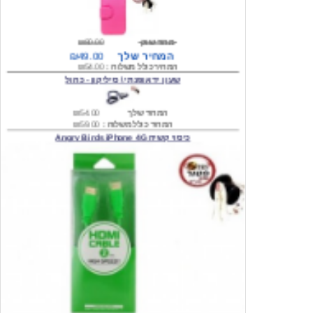
מחיר שוק
₪80.00
המחיר שלך
₪49.00
המחיר כולל משלוח :
₪54.00
שעון יד אופנתי \ סיליקון - כחול
המחיר שלך
₪54.00
המחיר כולל משלוח :
₪59.00
כיסוי קשיח Angry Birds iPhone 4G
המחיר שלך
₪74.00
משלוח חינם