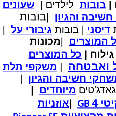
|
בובות
לילדים
|
שעונים
מחיר שוק
₪700.00
בובות
שיבה והגיון
|
המחיר שלך
₪339.00
משלוח חינם
במבצע תיק לנשיאת מחשב נייד 10.1 אינץ' בצבע ורוד בעל
ת
דיסני
|
בובות
גיבורי
על
|
עיטור פרחוני
ל
המוצרים
|
מכונות
ילוח
|
כל
המוצרים
מחיר שוק
₪150.00
המחיר שלך
₪99.00
ל ואבטחה
|
משקפי תלת
המחיר כולל משלוח :
₪104.00
נרתיק עור יוקרתי עבור אייפוד וידאו 60GB\80GB \שחור
חקי חשיבה והגיון
|
גאדג'טים
מיוחדים
|
טי 4
|
אוזניות
GB