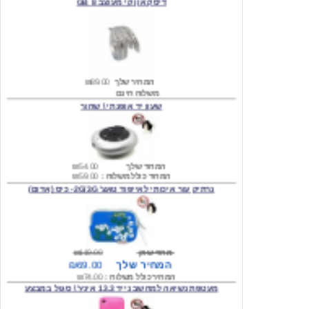
המחיר שלך
₪89.00
משלוח חינם
שעון יד אופנתי \ שחור
המחיר שלך
₪54.00
המחיר כולל משלוח :
₪59.00
נרתיק עור איכותי לאייפוד טאצ' 2G/3G- כיס (אדום)
מחיר שוק
₪119.00
המחיר שלך
₪69.00
המחיר כולל משלוח :
₪74.00
מעטפת נשיאה למחשב נייד 13.3 אינץ' \ סגול במבצע