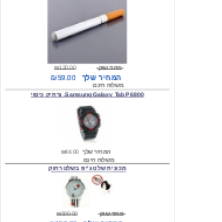
מחיר שוק
₪120.00
המחיר שלך
₪59.00
משלוח חינם
Samsung Galaxy Tab P6800, נרתיק כיסוי
המחיר שלך
₪44.00
משלוח חינם
מכונית שלט ג'יפ בשלט רחוק
מחיר שוק
₪300.00
המחיר שלך
₪159.00
משלוח חינם
כיסוי לסמסונג גלקסי s2