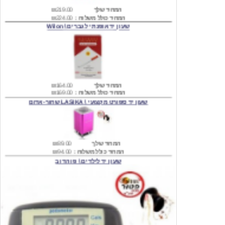
שעון יד אופנתי לגברים \ Wilon
המחיר שלך
₪164.00
המחיר כולל משלוח :
₪169.00
שעון יד ספורט מקצועי \ LASIKA שחור-אדום
המחיר שלך
₪89.00
המחיר כולל משלוח :
₪94.00
שעון יד לילדים \ פו הדוב