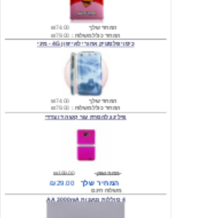
המחיר שלך
₪74.00
המחיר כולל משלוח :
₪79.00
כיסוי פלסטיק אחורי לאייפון 4G - מיני
המחיר שלך
₪74.00
המחיר כולל משלוח :
₪79.00
פילינג להסרת עור קשה דו צדדי
מחיר שוק
₪199.00
המחיר שלך
₪29.00
משלוח חינם
4 סוללות נטענות AA 3000mA