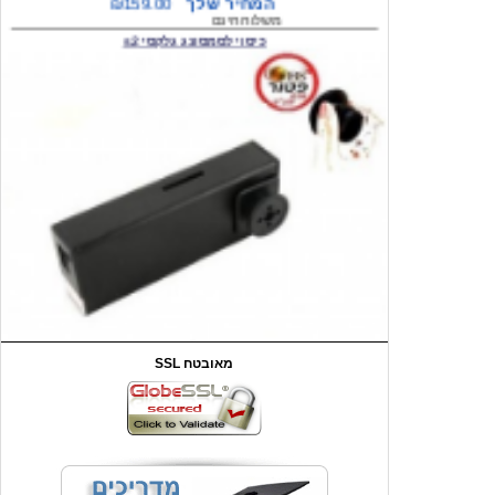
המחיר שלך
₪59.00
משלוח חינם
שעון יד לילדים קוף \תכלת
SSL מאובטח
מחיר שוק
₪90.00
המחיר שלך
₪44.00
המחיר כולל משלוח :
₪49.00
כיסוי אחורי לאייפון 4/4S