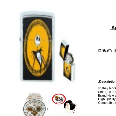
ון רעשים
Description
so they blo
Small, so the
Brand New a
High Qualit
Compatible w