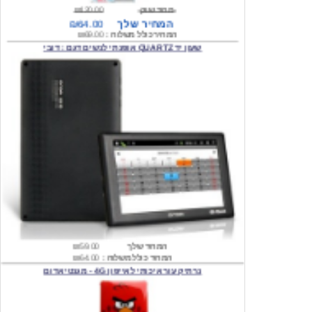
המחיר כולל משלוח :
₪69.00
שעון יד QUARTZ אופנתי לנשים דגם : דובי
המחיר שלך
₪59.00
המחיר כולל משלוח :
₪64.00
נרתיק עור איכותי לאייפון 4G - מגנטי אדום