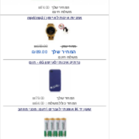
אוזניות איכות לאייפון / mp4/mp3
מחיר שוק
₪190.00
המחיר שלך
₪89.00
משלוח חינם
נרתיק איכותי לאייפון 4G - חום
המחיר שלך
₪79.00
המחיר כולל משלוח :
₪84.00
שעון יד IK אופנתי לגברים \ דגם: מכני מוזהב
המחיר שלך
₪219.00
המחיר כולל משלוח :
₪224.00