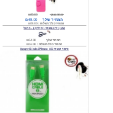
מחיר שוק
₪80.00
המחיר שלך
₪49.00
המחיר כולל משלוח :
₪54.00
שעון יד אופנתי \ סיליקון - כחול
המחיר שלך
₪54.00
המחיר כולל משלוח :
₪59.00
כיסוי קשיח Angry Birds iPhone 4G
המחיר שלך
₪74.00
משלוח חינם