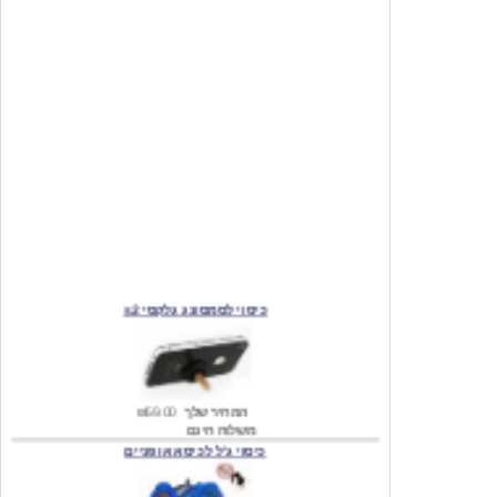
כיסוי לסמסונג גלקסי s2
המחיר שלך
₪59.00
משלוח חינם
כיסוי ג'ל לכיסא אופניים