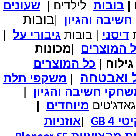
|
בובות
לילדים
|
שעונים
מחיר שוק
₪700.00
המחיר שלך
₪339.00
בובות
שיבה והגיון
|
משלוח חינם
במבצע תיק לנשיאת מחשב נייד 10.1 אינץ' בצבע ורוד בעל
עיטור פרחוני
ת
דיסני
|
בובות
גיבורי
על
|
ל
המוצרים
|
מכונות
ילוח
|
כל
המוצרים
מחיר שוק
₪150.00
המחיר שלך
₪99.00
ל ואבטחה
|
משקפי תלת
המחיר כולל משלוח :
₪104.00
נרתיק עור יוקרתי עבור אייפוד וידאו 60GB\80GB \שחור
חקי חשיבה והגיון
|
גאדג'טים
מיוחדים
|
טי 4
|
אוזניות
GB