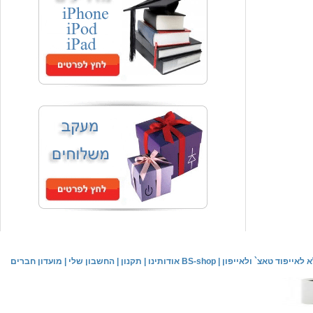
המחיר שלך
₪59.00
משלוח חינם
שעון יד אופנתי
המחיר שלך
₪59.00
משלוח חינם
שעון יד לילדים \ הלו קיטי - לבן
מחיר שוק
₪89.00
לאייפוד טאצ` ולאייפון
|
אודותינו BS-shop
|
תקנון
|
החשבון שלי
|
מועדון חברים
המחיר שלך
₪44.00
המחיר כולל משלוח :
₪49.00
שעון יד אופנתי לנשים \ יוקרתי כסוף