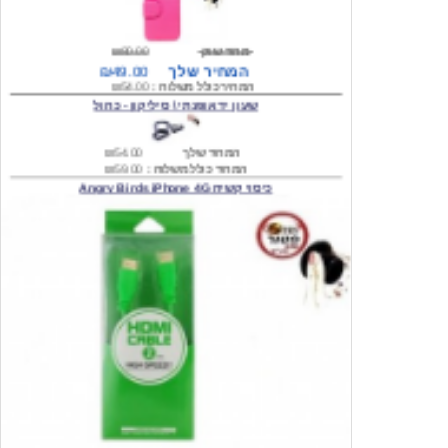
מחיר שוק
₪80.00
המחיר שלך
₪49.00
המחיר כולל משלוח :
₪54.00
שעון יד אופנתי \ סיליקון - כחול
המחיר שלך
₪54.00
המחיר כולל משלוח :
₪59.00
כיסוי קשיח Angry Birds iPhone 4G
המחיר שלך
₪74.00
משלוח חינם