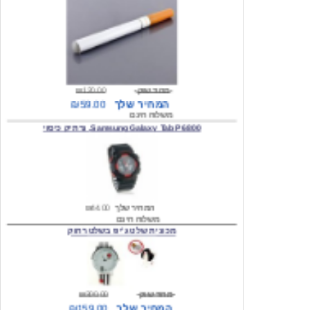
מחיר שוק
₪120.00
המחיר שלך
₪59.00
משלוח חינם
Samsung Galaxy Tab P6800, נרתיק כיסוי
המחיר שלך
₪44.00
משלוח חינם
מכונית שלט ג'יפ בשלט רחוק
מחיר שוק
₪300.00
המחיר שלך
₪159.00
משלוח חינם
כיסוי לסמסונג גלקסי s2