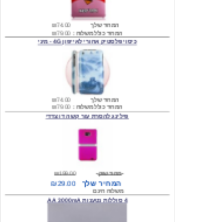
המחיר שלך
₪74.00
המחיר כולל משלוח :
₪79.00
כיסוי פלסטיק אחורי לאייפון 4G - מיני
המחיר שלך
₪74.00
המחיר כולל משלוח :
₪79.00
פילינג להסרת עור קשה דו צדדי
מחיר שוק
₪199.00
המחיר שלך
₪29.00
משלוח חינם
4 סוללות נטענות AA 3000mA