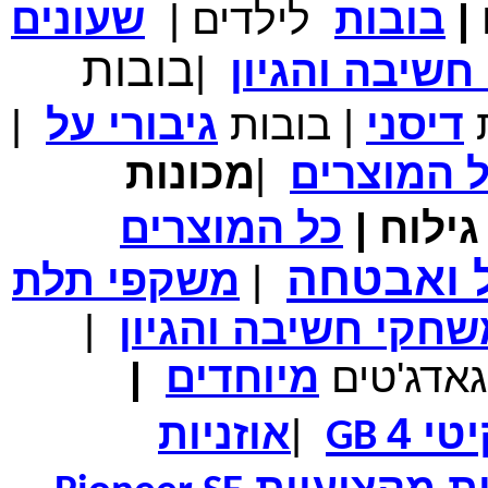
|
בובות
לילדים
|
שעונים
מחיר שוק
₪700.00
המחיר שלך
₪339.00
בובות
שיבה והגיון
|
משלוח חינם
במבצע תיק לנשיאת מחשב נייד 10.1 אינץ' בצבע ורוד בעל
עיטור פרחוני
ת
דיסני
|
בובות
גיבורי
על
|
ל
המוצרים
|
מכונות
ילוח
|
כל
המוצרים
מחיר שוק
₪150.00
המחיר שלך
₪99.00
ל ואבטחה
|
משקפי תלת
המחיר כולל משלוח :
₪104.00
נרתיק עור יוקרתי עבור אייפוד וידאו 60GB\80GB \שחור
חקי חשיבה והגיון
|
גאדג'טים
מיוחדים
|
טי 4
|
אוזניות
GB