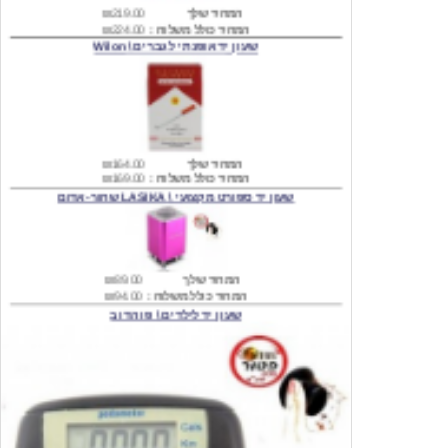
שעון יד אופנתי לגברים \ Wilon
המחיר שלך
₪164.00
המחיר כולל משלוח :
₪169.00
שעון יד ספורט מקצועי \ LASIKA שחור-אדום
המחיר שלך
₪89.00
המחיר כולל משלוח :
₪94.00
שעון יד לילדים \ פו הדוב