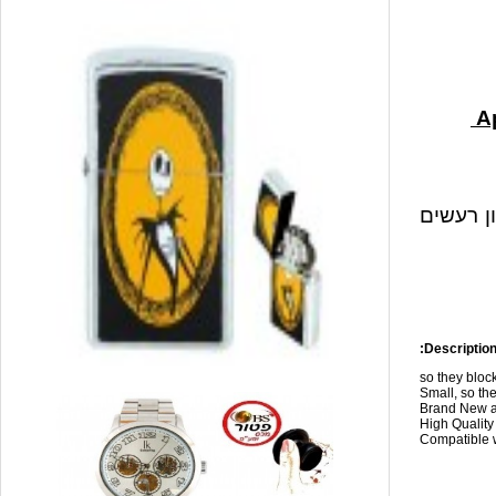
ון רעשים
Description
so they blo
Small, so the
Brand New a
High Qualit
Compatible w