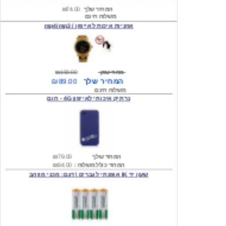
אוזניות איכות לאייפון / mp4/mp3
מחיר שוק
₪190.00
המחיר שלך
₪89.00
משלוח חינם
נרתיק איכותי לאייפון 4G - חום
המחיר שלך
₪79.00
המחיר כולל משלוח :
₪84.00
שעון יד IK אופנתי לגברים \ דגם: מכני מוזהב
המחיר שלך
₪219.00
המחיר כולל משלוח :
₪224.00