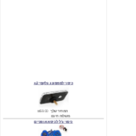
כיסוי לסמסונג גלקסי s2
המחיר שלך
₪59.00
משלוח חינם
כיסוי ג'ל לכיסא אופניים
מחיר שוק
₪140.00