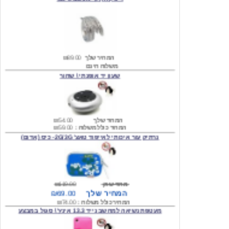
המחיר שלך
₪89.00
משלוח חינם
שעון יד אופנתי \ שחור
המחיר שלך
₪54.00
המחיר כולל משלוח :
₪59.00
נרתיק עור איכותי לאייפוד טאצ' 2G/3G- כיס (אדום)
מחיר שוק
₪119.00
המחיר שלך
₪69.00
המחיר כולל משלוח :
₪74.00
מעטפת נשיאה למחשב נייד 13.3 אינץ' \ סגול במבצע