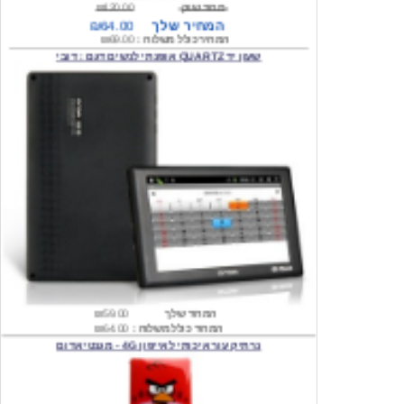
שעון יד QUARTZ אופנתי לנשים דגם : דובי
המחיר שלך
₪59.00
המחיר כולל משלוח :
₪64.00
נרתיק עור איכותי לאייפון 4G - מגנטי אדום