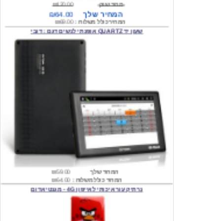
המחיר כולל משלוח :
₪69.00
שעון יד QUARTZ אופנתי לנשים דגם : דובי
המחיר שלך
₪59.00
המחיר כולל משלוח :
₪64.00
נרתיק עור איכותי לאייפון 4G - מגנטי אדום