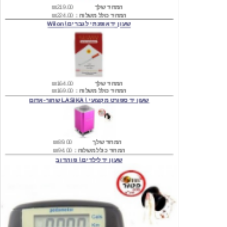
שעון יד אופנתי לגברים \ Wilon
המחיר שלך
₪164.00
המחיר כולל משלוח :
₪169.00
שעון יד ספורט מקצועי \ LASIKA שחור-אדום
המחיר שלך
₪89.00
המחיר כולל משלוח :
₪94.00
שעון יד לילדים \ פו הדוב