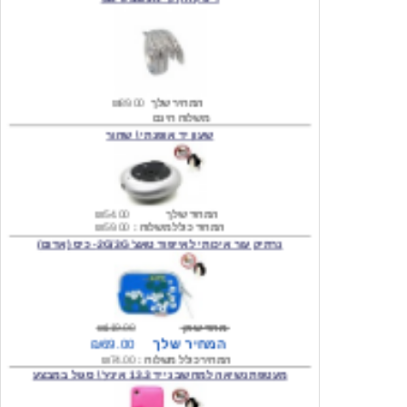
המחיר שלך
₪89.00
משלוח חינם
שעון יד אופנתי \ שחור
המחיר שלך
₪54.00
המחיר כולל משלוח :
₪59.00
נרתיק עור איכותי לאייפוד טאצ' 2G/3G- כיס (אדום)
מחיר שוק
₪119.00
המחיר שלך
₪69.00
המחיר כולל משלוח :
₪74.00
מעטפת נשיאה למחשב נייד 13.3 אינץ' \ סגול במבצע