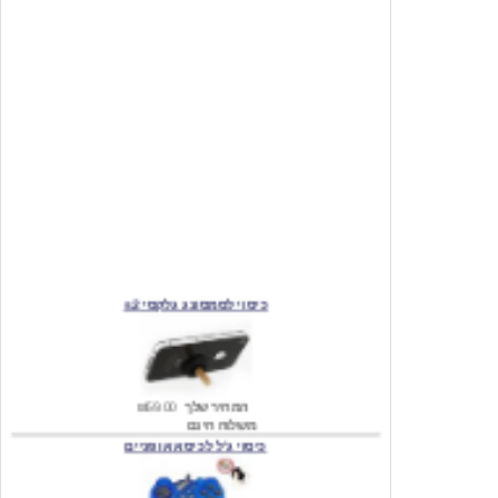
כיסוי לסמסונג גלקסי s2
המחיר שלך
₪59.00
משלוח חינם
כיסוי ג'ל לכיסא אופניים
מחיר שוק
₪140.00