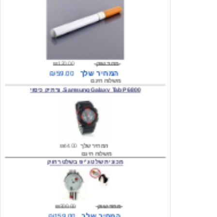
מחיר שוק
₪120.00
המחיר שלך
₪59.00
משלוח חינם
Samsung Galaxy Tab P6800, נרתיק כיסוי
המחיר שלך
₪44.00
משלוח חינם
מכונית שלט ג'יפ בשלט רחוק
מחיר שוק
₪300.00
המחיר שלך
₪159.00
משלוח חינם
כיסוי לסמסונג גלקסי s2