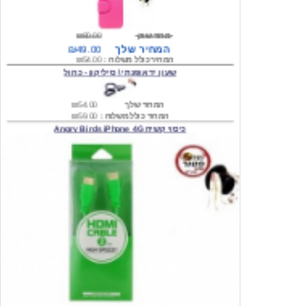
מחיר שוק
₪80.00
המחיר שלך
₪49.00
המחיר כולל משלוח :
₪54.00
שעון יד אופנתי \ סיליקון - כחול
המחיר שלך
₪54.00
המחיר כולל משלוח :
₪59.00
כיסוי קשיח Angry Birds iPhone 4G
המחיר שלך
₪74.00
משלוח חינם