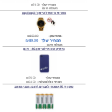
אוזניות איכות לאייפון / mp4/mp3
מחיר שוק
₪190.00
המחיר שלך
₪89.00
משלוח חינם
נרתיק איכותי לאייפון 4G - חום
המחיר שלך
₪79.00
המחיר כולל משלוח :
₪84.00
שעון יד IK אופנתי לגברים \ דגם: מכני מוזהב
המחיר שלך
₪219.00
המחיר כולל משלוח :
₪224.00