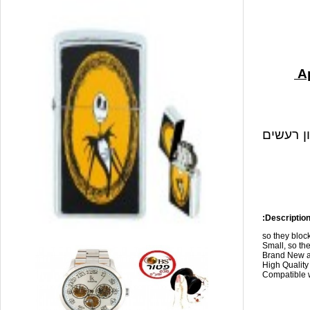
ון רעשים
Description
so they blo
Small, so the
Brand New a
High Qualit
Compatible w