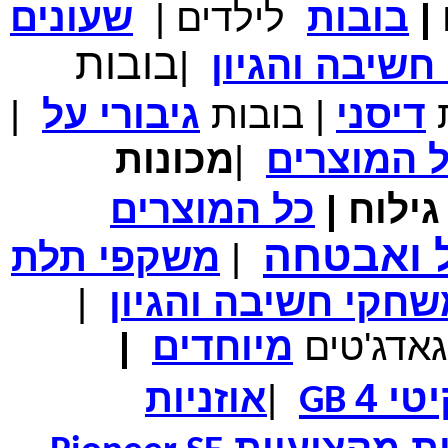
|
בובות
לילדים
|
שעונים
מחיר שוק
₪700.00
המחיר שלך
₪339.00
בובות
שיבה והגיון
|
משלוח חינם
במבצע תיק לנשיאת מחשב נייד 10.1 אינץ' בצבע ורוד בעל
עיטור פרחוני
ת
דיסני
|
בובות
גיבורי
על
|
ל
המוצרים
|
מכונות
ילוח
|
כל
המוצרים
מחיר שוק
₪150.00
המחיר שלך
₪99.00
ל ואבטחה
|
משקפי תלת
המחיר כולל משלוח :
₪104.00
נרתיק עור יוקרתי עבור אייפוד וידאו 60GB\80GB \שחור
חקי חשיבה והגיון
|
גאדג'טים
מיוחדים
|
טי 4
|
אוזניות
GB