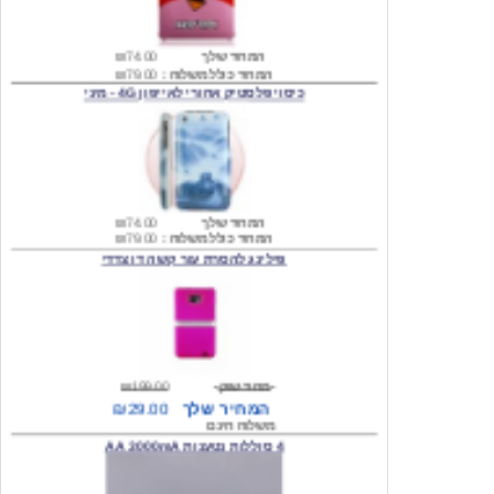
המחיר שלך
₪74.00
המחיר כולל משלוח :
₪79.00
כיסוי פלסטיק אחורי לאייפון 4G - מיני
המחיר שלך
₪74.00
המחיר כולל משלוח :
₪79.00
פילינג להסרת עור קשה דו צדדי
מחיר שוק
₪199.00
המחיר שלך
₪29.00
משלוח חינם
4 סוללות נטענות AA 3000mA