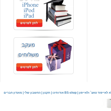
המחיר שלך
₪59.00
משלוח חינם
שעון יד אופנתי
המחיר שלך
₪59.00
משלוח חינם
שעון יד לילדים \ הלו קיטי - לבן
מחיר שוק
₪89.00
לאייפוד טאצ` ולאייפון
|
אודותינו BS-shop
|
תקנון
|
החשבון שלי
|
מועדון חברים
המחיר שלך
₪44.00
המחיר כולל משלוח :
₪49.00
שעון יד אופנתי לנשים \ יוקרתי כסוף