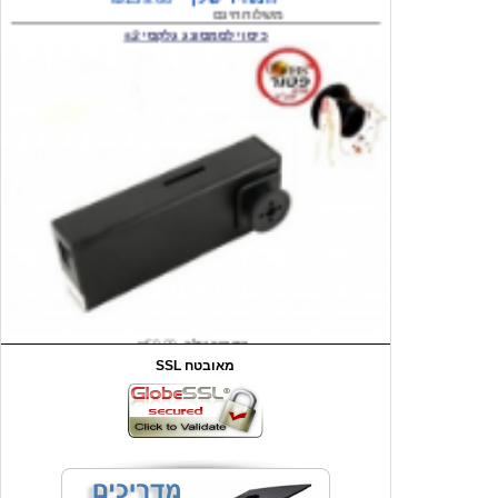
המחיר שלך
₪59.00
משלוח חינם
שעון יד לילדים קוף \תכלת
SSL מאובטח
מחיר שוק
₪90.00
המחיר שלך
₪44.00
המחיר כולל משלוח :
₪49.00
כיסוי אחורי לאייפון 4/4S