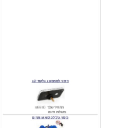
כיסוי לסמסונג גלקסי s2
המחיר שלך
₪59.00
משלוח חינם
כיסוי ג'ל לכיסא אופניים