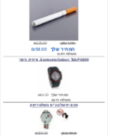
מחיר שוק
₪120.00
המחיר שלך
₪59.00
משלוח חינם
Samsung Galaxy Tab P6800, נרתיק כיסוי
המחיר שלך
₪44.00
משלוח חינם
מכונית שלט ג'יפ בשלט רחוק
מחיר שוק
₪300.00
המחיר שלך
₪159.00
משלוח חינם
כיסוי לסמסונג גלקסי s2