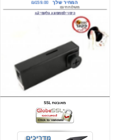
המחיר שלך
₪59.00
משלוח חינם
שעון יד לילדים קוף \תכלת
SSL מאובטח
מחיר שוק
₪90.00
המחיר שלך
₪44.00
המחיר כולל משלוח :
₪49.00