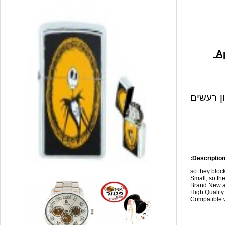
ון רעשים
Description
so they blo
Small, so the
Brand New a
High Qualit
Compatible w