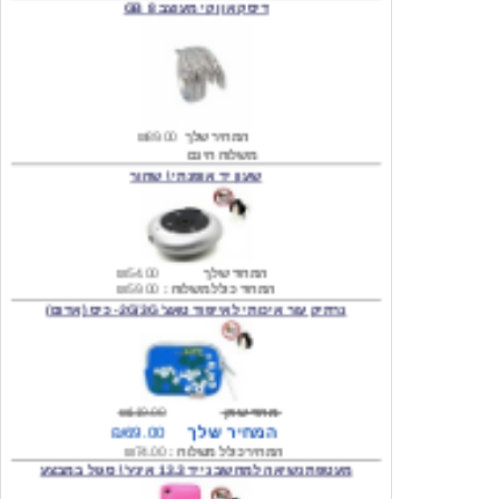
המחיר שלך
₪89.00
משלוח חינם
שעון יד אופנתי \ שחור
המחיר שלך
₪54.00
המחיר כולל משלוח :
₪59.00
נרתיק עור איכותי לאייפוד טאצ' 2G/3G- כיס (אדום)
מחיר שוק
₪119.00
המחיר שלך
₪69.00
המחיר כולל משלוח :
₪74.00
מעטפת נשיאה למחשב נייד 13.3 אינץ' \ סגול במבצע