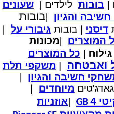
|
בובות
לילדים
|
שעונים
מחיר שוק
₪700.00
בובות
שיבה והגיון
|
המחיר שלך
₪339.00
משלוח חינם
במבצע תיק לנשיאת מחשב נייד 10.1 אינץ' בצבע ורוד בעל
ת
דיסני
|
בובות
גיבורי
על
|
עיטור פרחוני
ל
המוצרים
|
מכונות
ילוח
|
כל
המוצרים
מחיר שוק
₪150.00
המחיר שלך
₪99.00
ל ואבטחה
|
משקפי תלת
המחיר כולל משלוח :
₪104.00
נרתיק עור יוקרתי עבור אייפוד וידאו 60GB\80GB \שחור
חקי חשיבה והגיון
|
גאדג'טים
מיוחדים
|
טי 4
|
אוזניות
GB