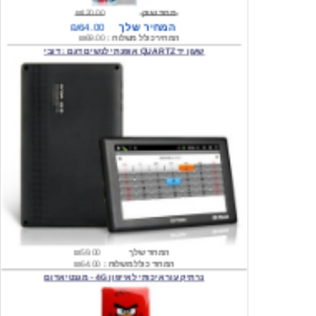
המחיר כולל משלוח :
₪69.00
שעון יד QUARTZ אופנתי לנשים דגם : דובי
המחיר שלך
₪59.00
המחיר כולל משלוח :
₪64.00
נרתיק עור איכותי לאייפון 4G - מגנטי אדום