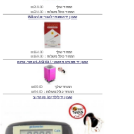
שעון יד אופנתי לגברים \ Wilon
המחיר שלך
₪164.00
המחיר כולל משלוח :
₪169.00
שעון יד ספורט מקצועי \ LASIKA שחור-אדום
המחיר שלך
₪89.00
המחיר כולל משלוח :
₪94.00
שעון יד לילדים \ פו הדוב