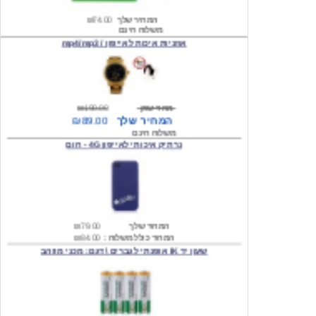
אוזניות איכות לאייפון / mp4/mp3
מחיר שוק
₪190.00
המחיר שלך
₪89.00
משלוח חינם
נרתיק איכותי לאייפון 4G - חום
המחיר שלך
₪79.00
המחיר כולל משלוח :
₪84.00
שעון יד IK אופנתי לגברים \ דגם: מכני מוזהב
המחיר שלך
₪219.00
המחיר כולל משלוח :
₪224.00