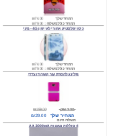
המחיר שלך
₪74.00
המחיר כולל משלוח :
₪79.00
כיסוי פלסטיק אחורי לאייפון 4G - מיני
המחיר שלך
₪74.00
המחיר כולל משלוח :
₪79.00
פילינג להסרת עור קשה דו צדדי
מחיר שוק
₪199.00
המחיר שלך
₪29.00
משלוח חינם
4 סוללות נטענות AA 3000mA