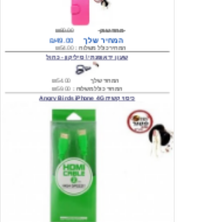
מחיר שוק
₪80.00
המחיר שלך
₪49.00
המחיר כולל משלוח :
₪54.00
שעון יד אופנתי \ סיליקון - כחול
המחיר שלך
₪54.00
המחיר כולל משלוח :
₪59.00
כיסוי קשיח Angry Birds iPhone 4G
המחיר שלך
₪74.00
משלוח חינם