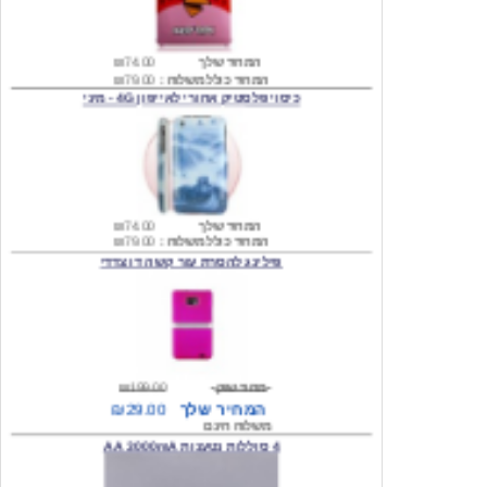
המחיר שלך
₪74.00
המחיר כולל משלוח :
₪79.00
כיסוי פלסטיק אחורי לאייפון 4G - מיני
המחיר שלך
₪74.00
המחיר כולל משלוח :
₪79.00
פילינג להסרת עור קשה דו צדדי
מחיר שוק
₪199.00
המחיר שלך
₪29.00
משלוח חינם
4 סוללות נטענות AA 3000mA