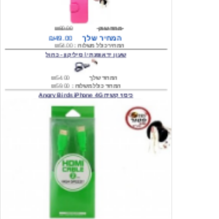
מחיר שוק
₪80.00
המחיר שלך
₪49.00
המחיר כולל משלוח :
₪54.00
שעון יד אופנתי \ סיליקון - כחול
המחיר שלך
₪54.00
המחיר כולל משלוח :
₪59.00
כיסוי קשיח Angry Birds iPhone 4G
המחיר שלך
₪74.00
משלוח חינם