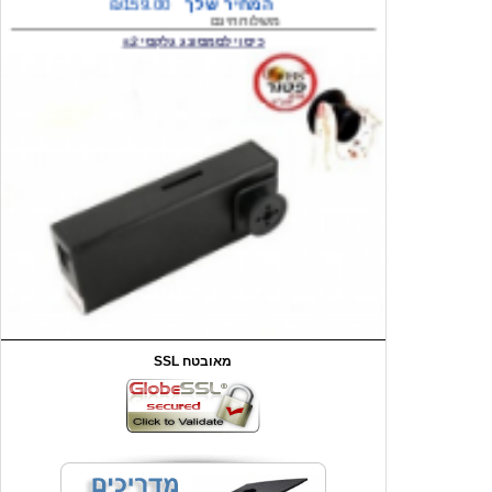
המחיר שלך
₪59.00
משלוח חינם
שעון יד לילדים קוף \תכלת
SSL מאובטח
מחיר שוק
₪90.00
המחיר שלך
₪44.00
המחיר כולל משלוח :
₪49.00