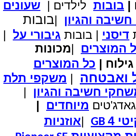
|
בובות
לילדים
|
שעונים
מחיר שוק
₪700.00
בובות
המחיר שלך
₪339.00
שיבה והגיון
|
משלוח חינם
במבצע תיק לנשיאת מחשב נייד 10.1 אינץ' בצבע ורוד בעל
ת
דיסני
|
בובות
גיבורי
על
|
עיטור פרחוני
ל
המוצרים
|
מכונות
ילוח
|
כל
המוצרים
מחיר שוק
₪150.00
המחיר שלך
₪99.00
ל ואבטחה
|
משקפי תלת
המחיר כולל משלוח :
₪104.00
נרתיק עור יוקרתי עבור אייפוד וידאו 60GB\80GB \שחור
חקי חשיבה והגיון
|
גאדג'טים
מיוחדים
|
טי 4
|
אוזניות
GB