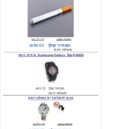
מחיר שוק
₪120.00
המחיר שלך
₪59.00
משלוח חינם
Samsung Galaxy Tab P6800, נרתיק כיסוי
המחיר שלך
₪44.00
משלוח חינם
מכונית שלט ג'יפ בשלט רחוק
מחיר שוק
₪300.00
המחיר שלך
₪159.00
משלוח חינם
כיסוי לסמסונג גלקסי s2