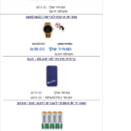
אוזניות איכות לאייפון / mp4/mp3
מחיר שוק
₪190.00
המחיר שלך
₪89.00
משלוח חינם
נרתיק איכותי לאייפון 4G - חום
המחיר שלך
₪79.00
המחיר כולל משלוח :
₪84.00
שעון יד IK אופנתי לגברים \ דגם: מכני מוזהב
המחיר שלך
₪219.00
המחיר כולל משלוח :
₪224.00