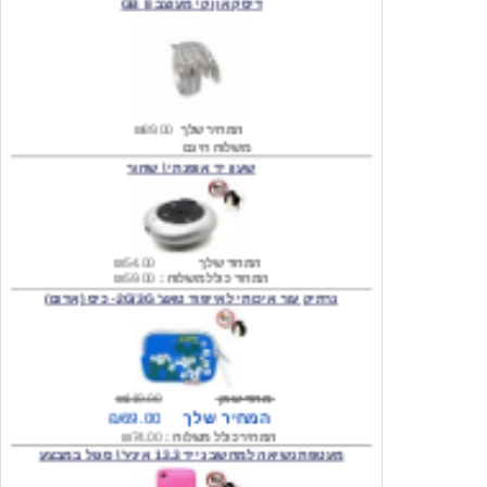
המחיר שלך
₪89.00
משלוח חינם
שעון יד אופנתי \ שחור
המחיר שלך
₪54.00
המחיר כולל משלוח :
₪59.00
נרתיק עור איכותי לאייפוד טאצ' 2G/3G- כיס (אדום)
מחיר שוק
₪119.00
המחיר שלך
₪69.00
המחיר כולל משלוח :
₪74.00
מעטפת נשיאה למחשב נייד 13.3 אינץ' \ סגול במבצע