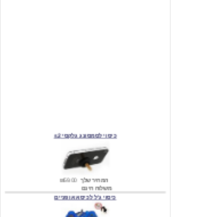
כיסוי לסמסונג גלקסי s2
המחיר שלך
₪59.00
משלוח חינם
כיסוי ג'ל לכיסא אופניים