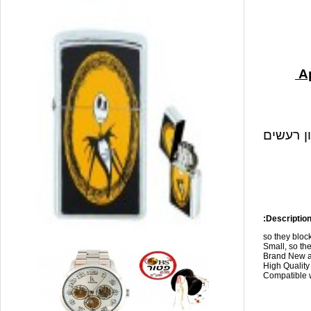
ון רעשים
Description
so they blo
Small, so the
Brand New a
High Qualit
Compatible w