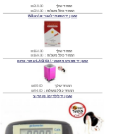
שעון יד אופנתי לגברים \ Wilon
המחיר שלך
₪164.00
המחיר כולל משלוח :
₪169.00
שעון יד ספורט מקצועי \ LASIKA שחור-אדום
המחיר שלך
₪89.00
המחיר כולל משלוח :
₪94.00
שעון יד לילדים \ פו הדוב