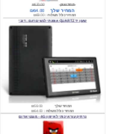
המחיר כולל משלוח :
₪69.00
שעון יד QUARTZ אופנתי לנשים דגם : דובי
המחיר שלך
₪59.00
המחיר כולל משלוח :
₪64.00
נרתיק עור איכותי לאייפון 4G - מגנטי אדום