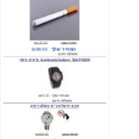
מחיר שוק
₪120.00
המחיר שלך
₪59.00
משלוח חינם
Samsung Galaxy Tab P6800, נרתיק כיסוי
המחיר שלך
₪44.00
משלוח חינם
מכונית שלט ג'יפ בשלט רחוק
מחיר שוק
₪300.00
המחיר שלך
₪159.00
משלוח חינם
כיסוי לסמסונג גלקסי s2