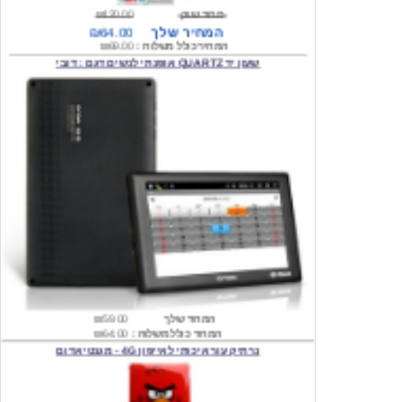
המחיר כולל משלוח :
₪69.00
שעון יד QUARTZ אופנתי לנשים דגם : דובי
המחיר שלך
₪59.00
המחיר כולל משלוח :
₪64.00
נרתיק עור איכותי לאייפון 4G - מגנטי אדום