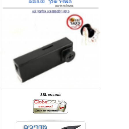
המחיר שלך
₪59.00
משלוח חינם
שעון יד לילדים קוף \תכלת
SSL מאובטח
מחיר שוק
₪90.00
המחיר שלך
₪44.00
המחיר כולל משלוח :
₪49.00