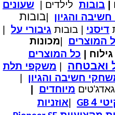
|
בובות
לילדים
|
שעונים
מחיר שוק
₪700.00
בובות
שיבה והגיון
|
המחיר שלך
₪339.00
משלוח חינם
במבצע תיק לנשיאת מחשב נייד 10.1 אינץ' בצבע ורוד בעל
ת
דיסני
|
בובות
גיבורי
על
|
עיטור פרחוני
ל
המוצרים
|
מכונות
ילוח
|
כל
המוצרים
מחיר שוק
₪150.00
המחיר שלך
₪99.00
ל ואבטחה
|
משקפי תלת
המחיר כולל משלוח :
₪104.00
נרתיק עור יוקרתי עבור אייפוד וידאו 60GB\80GB \שחור
חקי חשיבה והגיון
|
גאדג'טים
מיוחדים
|
טי 4
|
אוזניות
GB