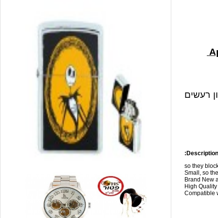
ון רעשים
Description
so they blo
Small, so the
Brand New a
High Qualit
Compatible w