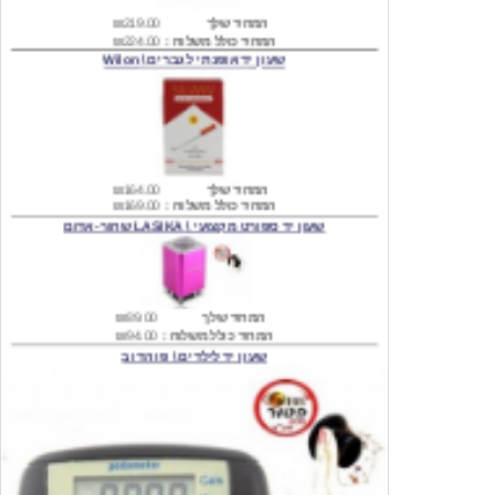
שעון יד אופנתי לגברים \ Wilon
המחיר שלך
₪164.00
המחיר כולל משלוח :
₪169.00
שעון יד ספורט מקצועי \ LASIKA שחור-אדום
המחיר שלך
₪89.00
המחיר כולל משלוח :
₪94.00
שעון יד לילדים \ פו הדוב