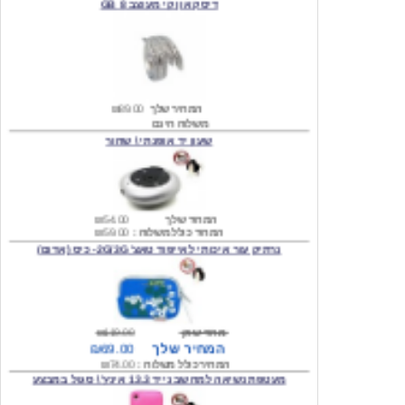
המחיר שלך
₪89.00
משלוח חינם
שעון יד אופנתי \ שחור
המחיר שלך
₪54.00
המחיר כולל משלוח :
₪59.00
נרתיק עור איכותי לאייפוד טאצ' 2G/3G- כיס (אדום)
מחיר שוק
₪119.00
המחיר שלך
₪69.00
המחיר כולל משלוח :
₪74.00
מעטפת נשיאה למחשב נייד 13.3 אינץ' \ סגול במבצע