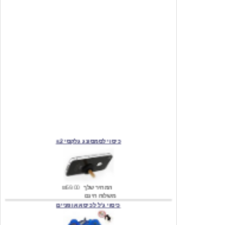
כיסוי לסמסונג גלקסי s2
המחיר שלך
₪59.00
משלוח חינם
כיסוי ג'ל לכיסא אופניים