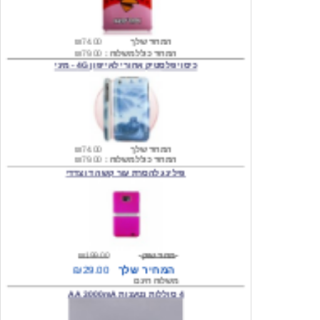
המחיר שלך
₪74.00
המחיר כולל משלוח :
₪79.00
כיסוי פלסטיק אחורי לאייפון 4G - מיני
המחיר שלך
₪74.00
המחיר כולל משלוח :
₪79.00
פילינג להסרת עור קשה דו צדדי
מחיר שוק
₪199.00
המחיר שלך
₪29.00
משלוח חינם
4 סוללות נטענות AA 3000mA