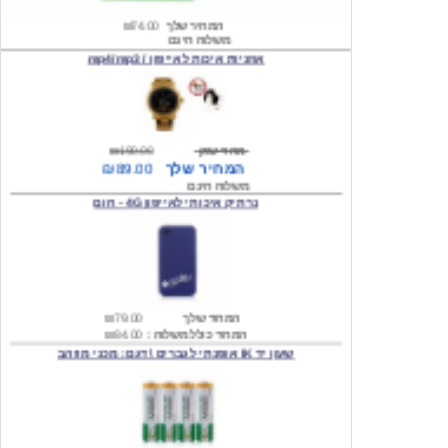
אוזניות איכות לאייפון / mp4/mp3
מחיר שוק
₪190.00
המחיר שלך
₪89.00
משלוח חינם
נרתיק איכותי לאייפון 4G - חום
המחיר שלך
₪79.00
המחיר כולל משלוח :
₪84.00
שעון יד IK אופנתי לגברים \ דגם: מכני מוזהב
המחיר שלך
₪219.00
המחיר כולל משלוח :
₪224.00