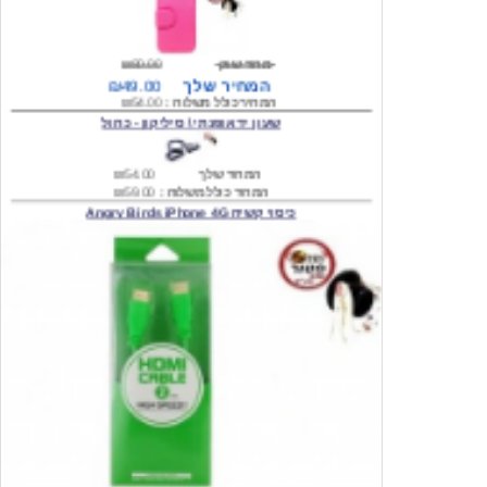
מחיר שוק
₪80.00
המחיר שלך
₪49.00
המחיר כולל משלוח :
₪54.00
שעון יד אופנתי \ סיליקון - כחול
המחיר שלך
₪54.00
המחיר כולל משלוח :
₪59.00
כיסוי קשיח Angry Birds iPhone 4G
המחיר שלך
₪74.00
משלוח חינם