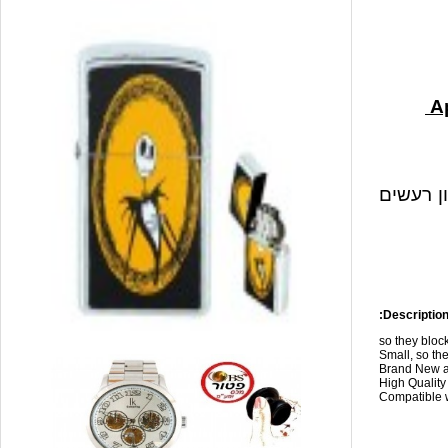
ון רעשים
Description
so they blo
Small, so the
Brand New a
High Qualit
Compatible w