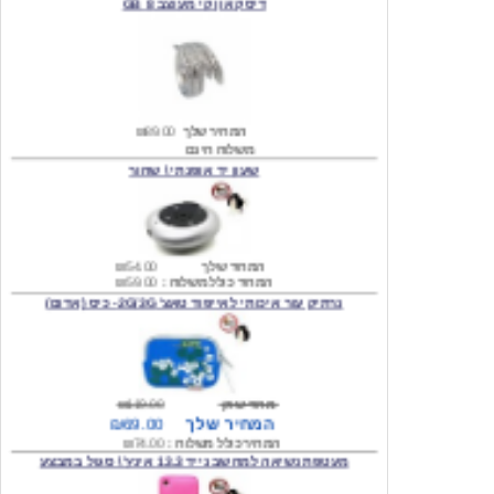
המחיר שלך
₪89.00
משלוח חינם
שעון יד אופנתי \ שחור
המחיר שלך
₪54.00
המחיר כולל משלוח :
₪59.00
נרתיק עור איכותי לאייפוד טאצ' 2G/3G- כיס (אדום)
מחיר שוק
₪119.00
המחיר שלך
₪69.00
המחיר כולל משלוח :
₪74.00
מעטפת נשיאה למחשב נייד 13.3 אינץ' \ סגול במבצע