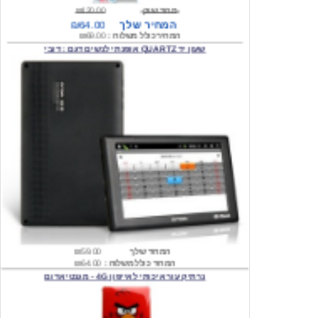
המחיר כולל משלוח :
₪69.00
שעון יד QUARTZ אופנתי לנשים דגם : דובי
המחיר שלך
₪59.00
המחיר כולל משלוח :
₪64.00
נרתיק עור איכותי לאייפון 4G - מגנטי אדום