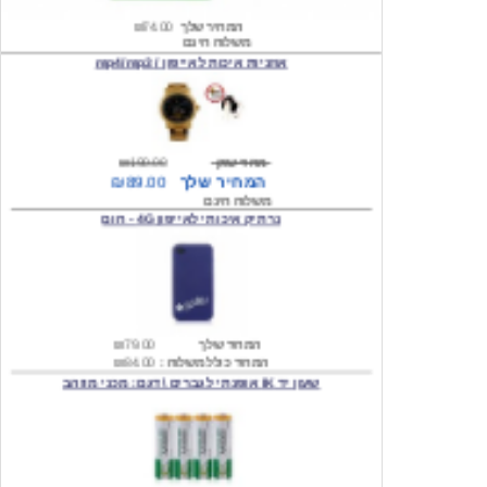
אוזניות איכות לאייפון / mp4/mp3
מחיר שוק
₪190.00
המחיר שלך
₪89.00
משלוח חינם
נרתיק איכותי לאייפון 4G - חום
המחיר שלך
₪79.00
המחיר כולל משלוח :
₪84.00
שעון יד IK אופנתי לגברים \ דגם: מכני מוזהב
המחיר שלך
₪219.00
המחיר כולל משלוח :
₪224.00