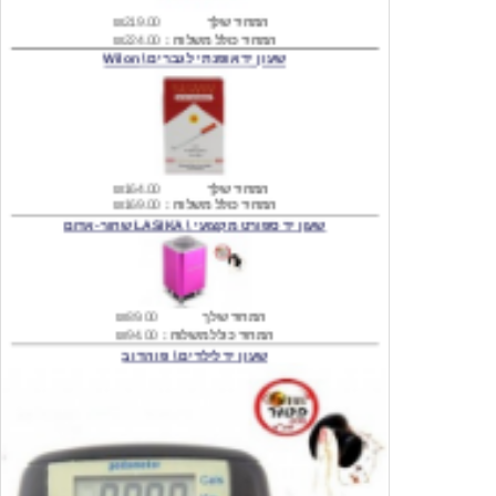
שעון יד אופנתי לגברים \ Wilon
המחיר שלך
₪164.00
המחיר כולל משלוח :
₪169.00
שעון יד ספורט מקצועי \ LASIKA שחור-אדום
המחיר שלך
₪89.00
המחיר כולל משלוח :
₪94.00
שעון יד לילדים \ פו הדוב