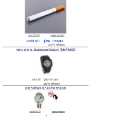
מחיר שוק
₪120.00
המחיר שלך
₪59.00
משלוח חינם
Samsung Galaxy Tab P6800, נרתיק כיסוי
המחיר שלך
₪44.00
משלוח חינם
מכונית שלט ג'יפ בשלט רחוק
מחיר שוק
₪300.00
המחיר שלך
₪159.00
משלוח חינם
כיסוי לסמסונג גלקסי s2