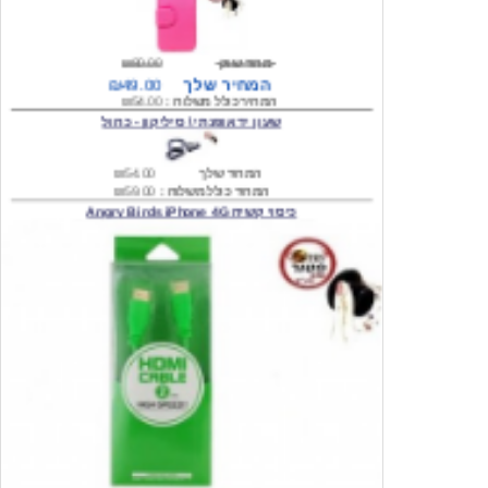
מחיר שוק
₪80.00
המחיר שלך
₪49.00
המחיר כולל משלוח :
₪54.00
שעון יד אופנתי \ סיליקון - כחול
המחיר שלך
₪54.00
המחיר כולל משלוח :
₪59.00
כיסוי קשיח Angry Birds iPhone 4G
המחיר שלך
₪74.00
משלוח חינם