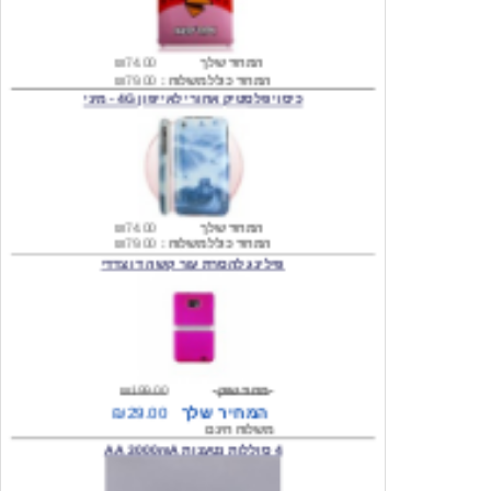
המחיר שלך
₪74.00
המחיר כולל משלוח :
₪79.00
כיסוי פלסטיק אחורי לאייפון 4G - מיני
המחיר שלך
₪74.00
המחיר כולל משלוח :
₪79.00
פילינג להסרת עור קשה דו צדדי
מחיר שוק
₪199.00
המחיר שלך
₪29.00
משלוח חינם
4 סוללות נטענות AA 3000mA