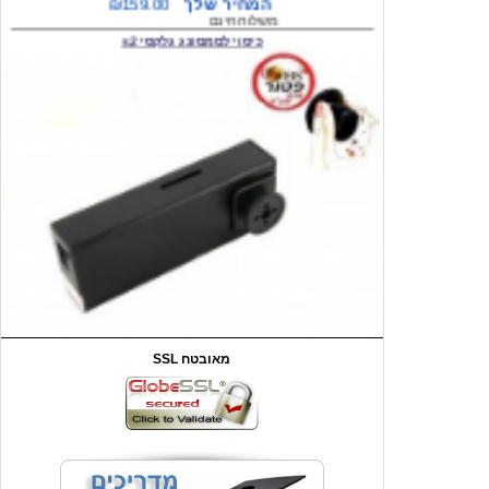
המחיר שלך
₪59.00
משלוח חינם
שעון יד לילדים קוף \תכלת
SSL מאובטח
מחיר שוק
₪90.00
המחיר שלך
₪44.00
המחיר כולל משלוח :
₪49.00
כיסוי אחורי לאייפון 4/4S