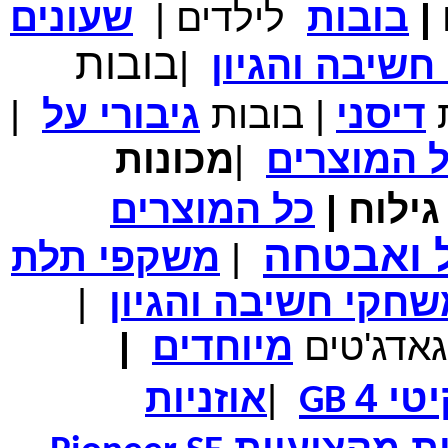
|
בובות
לילדים
|
שעונים
מחיר שוק
₪700.00
בובות
המחיר שלך
₪339.00
שיבה והגיון
|
משלוח חינם
במבצע תיק לנשיאת מחשב נייד 10.1 אינץ' בצבע ורוד בעל
עיטור פרחוני
ת
דיסני
|
בובות
גיבורי
על
|
ל
המוצרים
|
מכונות
ילוח
|
כל
המוצרים
מחיר שוק
₪150.00
המחיר שלך
₪99.00
ל ואבטחה
|
משקפי תלת
המחיר כולל משלוח :
₪104.00
נרתיק עור יוקרתי עבור אייפוד וידאו 60GB\80GB \שחור
חקי חשיבה והגיון
|
גאדג'טים
מיוחדים
|
טי 4
|
אוזניות
GB