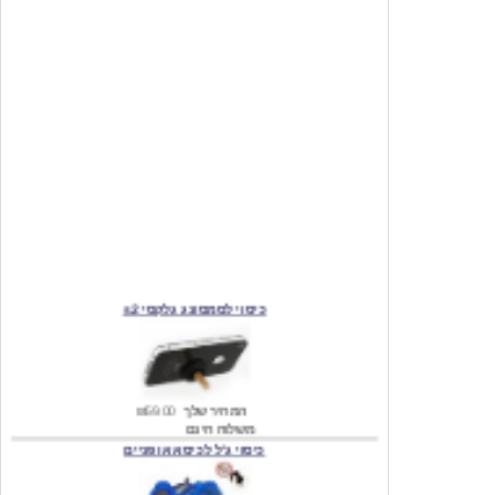
כיסוי לסמסונג גלקסי s2
המחיר שלך
₪59.00
משלוח חינם
כיסוי ג'ל לכיסא אופניים