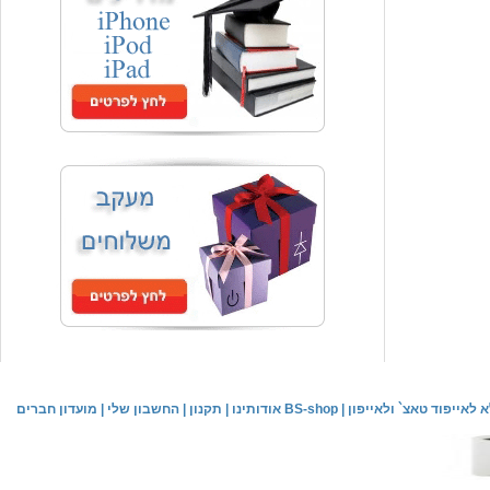
המחיר שלך
₪59.00
משלוח חינם
שעון יד אופנתי
המחיר שלך
₪59.00
משלוח חינם
שעון יד לילדים \ הלו קיטי - לבן
מחיר שוק
₪89.00
לאייפוד טאצ` ולאייפון
|
אודותינו BS-shop
|
תקנון
|
החשבון שלי
|
מועדון חברים
המחיר שלך
₪44.00
המחיר כולל משלוח :
₪49.00
שעון יד אופנתי לנשים \ יוקרתי כסוף