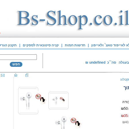
לאייפוד טאצ` ולאייפון
|
חדשות חמות
|
קניה סיטונאית לספקים
|
תקנון הגרל
בעגלה
סה``כ
undefined
₪
חפש
קטלוג
וך
₪50.
₪35.
₪40