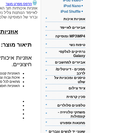
iPod Video
הדפס מפרט מוצר
iPod Nano
אוזניות איכותיות תוך האו
iPod Shuffle
לאייפוד הנותנות צליל נק
וברור של המוסיקה שלכ
אוזניות איכות
אביזרים לאייפד
אוזניות אי
MP3\MP4 ומוסיקה
תיאור מוצר:
טיפוח נשי
נרתיקים לגלקסי
Galaxy
אוזניות איכות
אביזרים למחשבים
חיצוניים.
מסכים - דיגיטלים/
לרכב
האוזניות קטנו
איכות גבוה וצ
טיסנים ומכוניות על
מתאים לכל סוגי ה-iPod
שלט
האוזניות חוסמ
ציוד צילום
סכין קרמית
טלפונים סלולרים
משחקי טלוויזיה -
קונסולות
מחנאות וספורט
שעוני יד לנשים וגברים