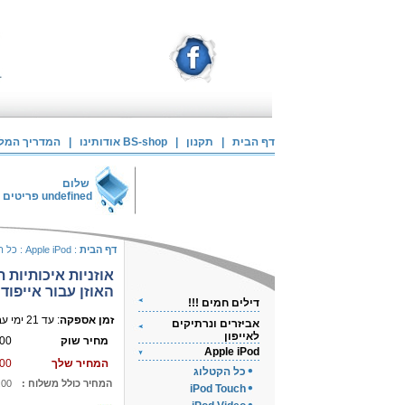
דף הבית
|
תקנון
|
אודותינו BS-shop
|
המדריך המלא 
שלום
undefined
פריטים 
דף הבית
:
Apple iPod
:
כל ה
אוזניות איכותיות ת
האוזן עבור אייפוד
דילים חמים !!!
זמן אספקה
: עד 21 ימי עבודה
אביזרים ונרתיקים
לאייפון
מחיר שוק
00
Apple iPod
המחיר שלך
00
כל הקטלוג
המחיר כולל משלוח :
.00
iPod Touch