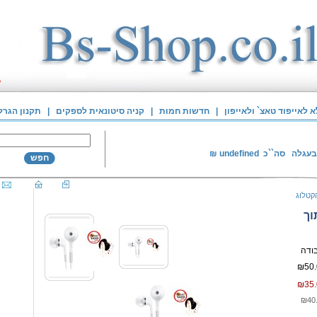
לאייפוד טאצ` ולאייפון
|
חדשות חמות
|
קניה סיטונאית לספקים
|
תקנון הגרל
בעגלה
סה``כ
undefined
₪
חפש
קטלוג
וך
₪50.
₪35.
₪40