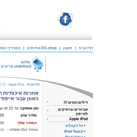
דף הבית
|
תקנון
|
אודותינו BS-shop
|
המדריך המלא 
שלום
undefined
פריטים 
דף הבית
:
Apple iPod
:
כל ה
אוזניות איכותיות ת
האוזן עבור אייפוד
דילים חמים !!!
זמן אספקה
: עד 21 ימי עבודה
אביזרים ונרתיקים
לאייפון
מחיר שוק
00
Apple iPod
המחיר שלך
00
כל הקטלוג
המחיר כולל משלוח :
.00
iPod Touch