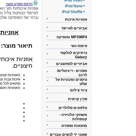
iPod Video
הדפס מפרט מוצר
iPod Nano
אוזניות איכותיות תוך האו
iPod Shuffle
לאייפוד הנותנות צליל נק
וברור של המוסיקה שלכ
אוזניות איכות
אביזרים לאייפד
אוזניות אי
MP3\MP4 ומוסיקה
תיאור מוצר:
טיפוח נשי
נרתיקים לגלקסי
Galaxy
אוזניות איכות
אביזרים למחשבים
חיצוניים.
מסכים - דיגיטלים/
לרכב
האוזניות קטנו
איכות גבוה וצ
טיסנים ומכוניות על
מתאים לכל סוגי ה-iPod
שלט
האוזניות חוסמ
ציוד צילום
סכין קרמית
טלפונים סלולרים
משחקי טלוויזיה -
קונסולות
מחנאות וספורט
שעוני יד לנשים וגברים