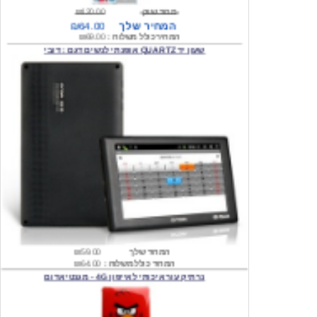
המחיר כולל משלוח :
₪69.00
שעון יד QUARTZ אופנתי לנשים דגם : דובי
המחיר שלך
₪59.00
המחיר כולל משלוח :
₪64.00
נרתיק עור איכותי לאייפון 4G - מגנטי אדום