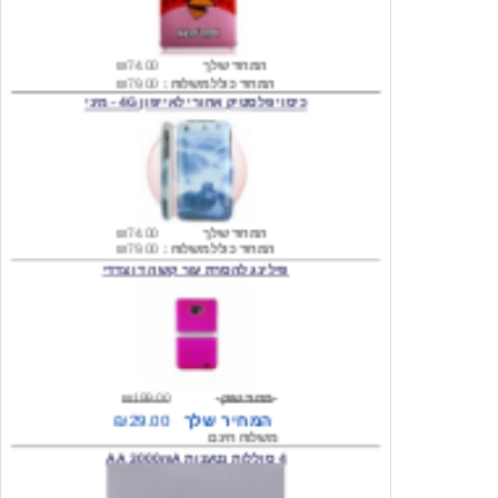
המחיר שלך
₪74.00
המחיר כולל משלוח :
₪79.00
כיסוי פלסטיק אחורי לאייפון 4G - מיני
המחיר שלך
₪74.00
המחיר כולל משלוח :
₪79.00
פילינג להסרת עור קשה דו צדדי
מחיר שוק
₪199.00
המחיר שלך
₪29.00
משלוח חינם
4 סוללות נטענות AA 3000mA