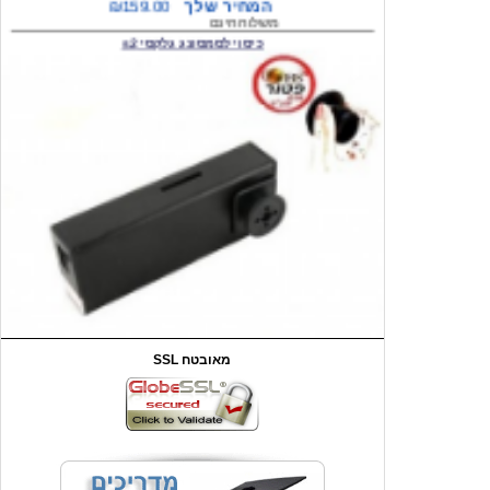
המחיר שלך
₪59.00
משלוח חינם
שעון יד לילדים קוף \תכלת
SSL מאובטח
מחיר שוק
₪90.00
המחיר שלך
₪44.00
המחיר כולל משלוח :
₪49.00