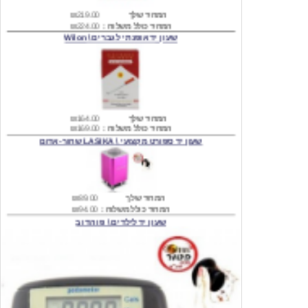
שעון יד אופנתי לגברים \ Wilon
המחיר שלך
₪164.00
המחיר כולל משלוח :
₪169.00
שעון יד ספורט מקצועי \ LASIKA שחור-אדום
המחיר שלך
₪89.00
המחיר כולל משלוח :
₪94.00
שעון יד לילדים \ פו הדוב