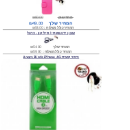
מחיר שוק
₪80.00
המחיר שלך
₪49.00
המחיר כולל משלוח :
₪54.00
שעון יד אופנתי \ סיליקון - כחול
המחיר שלך
₪54.00
המחיר כולל משלוח :
₪59.00
כיסוי קשיח Angry Birds iPhone 4G
המחיר שלך
₪74.00
משלוח חינם