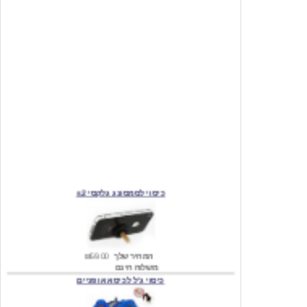
כיסוי לסמסונג גלקסי s2
המחיר שלך
₪59.00
משלוח חינם
כיסוי ג'ל לכיסא אופניים