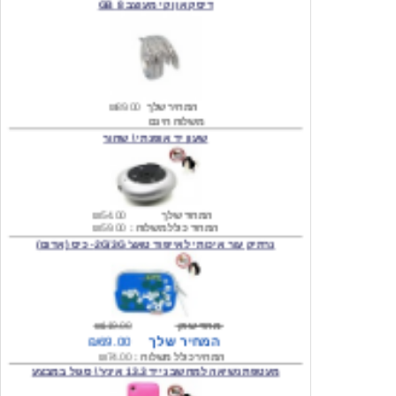
המחיר שלך
₪89.00
משלוח חינם
שעון יד אופנתי \ שחור
המחיר שלך
₪54.00
המחיר כולל משלוח :
₪59.00
נרתיק עור איכותי לאייפוד טאצ' 2G/3G- כיס (אדום)
מחיר שוק
₪119.00
המחיר שלך
₪69.00
המחיר כולל משלוח :
₪74.00
מעטפת נשיאה למחשב נייד 13.3 אינץ' \ סגול במבצע