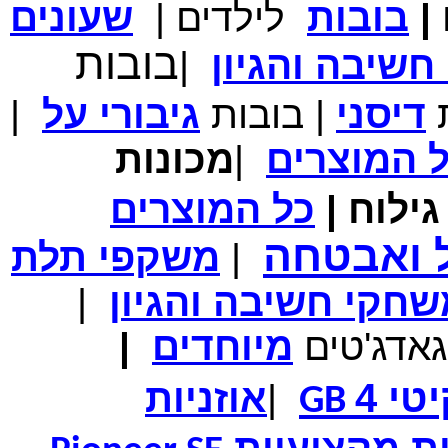
|
בובות
לילדים
|
שעונים
מחיר שוק
₪700.00
בובות
המחיר שלך
₪339.00
שיבה והגיון
|
משלוח חינם
במבצע תיק לנשיאת מחשב נייד 10.1 אינץ' בצבע ורוד בעל
ת
דיסני
|
בובות
גיבורי
על
|
עיטור פרחוני
ל
המוצרים
|
מכונות
ילוח
|
כל
המוצרים
מחיר שוק
₪150.00
המחיר שלך
₪99.00
ל ואבטחה
|
משקפי תלת
המחיר כולל משלוח :
₪104.00
נרתיק עור יוקרתי עבור אייפוד וידאו 60GB\80GB \שחור
חקי חשיבה והגיון
|
גאדג'טים
מיוחדים
|
טי 4
|
אוזניות
GB