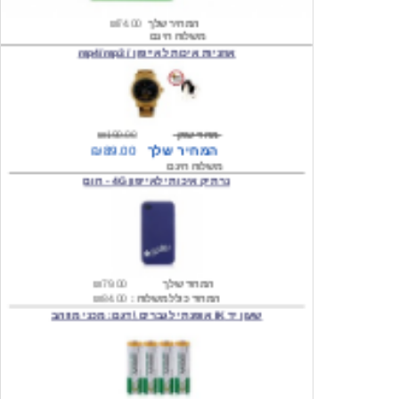
אוזניות איכות לאייפון / mp4/mp3
מחיר שוק
₪190.00
המחיר שלך
₪89.00
משלוח חינם
נרתיק איכותי לאייפון 4G - חום
המחיר שלך
₪79.00
המחיר כולל משלוח :
₪84.00
שעון יד IK אופנתי לגברים \ דגם: מכני מוזהב
המחיר שלך
₪219.00
המחיר כולל משלוח :
₪224.00