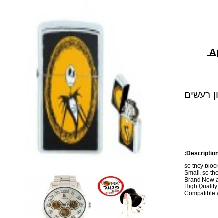
ון רעשים
Description
so they blo
Small, so the
Brand New a
High Qualit
Compatible w