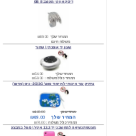
המחיר שלך
₪89.00
משלוח חינם
שעון יד אופנתי \ שחור
המחיר שלך
₪54.00
המחיר כולל משלוח :
₪59.00
נרתיק עור איכותי לאייפוד טאצ' 2G/3G- כיס (אדום)
מחיר שוק
₪119.00
המחיר שלך
₪69.00
המחיר כולל משלוח :
₪74.00
מעטפת נשיאה למחשב נייד 13.3 אינץ' \ סגול במבצע