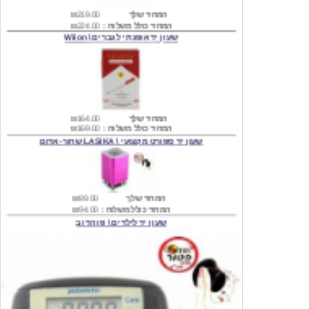
שעון יד אופנתי לגברים \ Wilon
המחיר שלך
₪164.00
המחיר כולל משלוח :
₪169.00
שעון יד ספורט מקצועי \ LASIKA שחור-אדום
המחיר שלך
₪89.00
המחיר כולל משלוח :
₪94.00
שעון יד לילדים \ פו הדוב