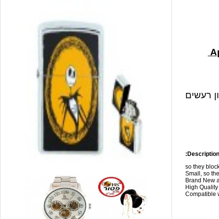
ון רעשים
Description
so they blo
Small, so the
Brand New a
High Qualit
Compatible w