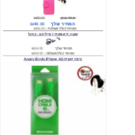
מחיר שוק
₪80.00
המחיר שלך
₪49.00
המחיר כולל משלוח :
₪54.00
שעון יד אופנתי \ סיליקון - כחול
המחיר שלך
₪54.00
המחיר כולל משלוח :
₪59.00
כיסוי קשיח Angry Birds iPhone 4G
המחיר שלך
₪74.00