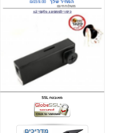
המחיר שלך
₪59.00
משלוח חינם
שעון יד לילדים קוף \תכלת
SSL מאובטח
מחיר שוק
₪90.00
המחיר שלך
₪44.00
המחיר כולל משלוח :
₪49.00