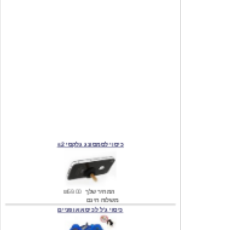
כיסוי לסמסונג גלקסי s2
המחיר שלך
₪59.00
משלוח חינם
כיסוי ג'ל לכיסא אופניים