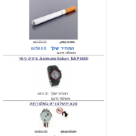
מחיר שוק
₪120.00
המחיר שלך
₪59.00
משלוח חינם
Samsung Galaxy Tab P6800, נרתיק כיסוי
המחיר שלך
₪44.00
משלוח חינם
מכונית שלט ג'יפ בשלט רחוק
מחיר שוק
₪300.00
המחיר שלך
₪159.00
משלוח חינם
כיסוי לסמסונג גלקסי s2