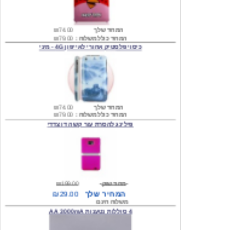
המחיר שלך
₪74.00
המחיר כולל משלוח :
₪79.00
כיסוי פלסטיק אחורי לאייפון 4G - מיני
המחיר שלך
₪74.00
המחיר כולל משלוח :
₪79.00
פילינג להסרת עור קשה דו צדדי
מחיר שוק
₪199.00
המחיר שלך
₪29.00
משלוח חינם
4 סוללות נטענות AA 3000mA