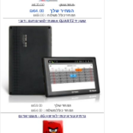
המחיר כולל משלוח :
₪69.00
שעון יד QUARTZ אופנתי לנשים דגם : דובי
המחיר שלך
₪59.00
המחיר כולל משלוח :
₪64.00
נרתיק עור איכותי לאייפון 4G - מגנטי אדום