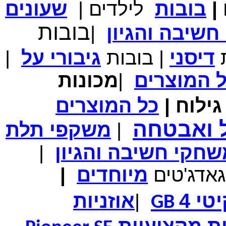
|
בובות
לילדים
|
שעונים
מחיר שוק
₪700.00
בובות
שיבה והגיון
|
המחיר שלך
₪339.00
משלוח חינם
במבצע תיק לנשיאת מחשב נייד 10.1 אינץ' בצבע ורוד בעל
ת
דיסני
|
בובות
גיבורי
על
|
עיטור פרחוני
ל
המוצרים
|
מכונות
ילוח
|
כל
המוצרים
מחיר שוק
₪150.00
ל ואבטחה
המחיר שלך
₪99.00
|
משקפי תלת
המחיר כולל משלוח :
₪104.00
נרתיק עור יוקרתי עבור אייפוד וידאו 60GB\80GB \שחור
חקי חשיבה והגיון
|
גאדג'טים
מיוחדים
|
טי 4
|
אוזניות
GB