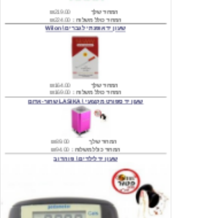
שעון יד אופנתי לגברים \ Wilon
המחיר שלך
₪164.00
המחיר כולל משלוח :
₪169.00
שעון יד ספורט מקצועי \ LASIKA שחור-אדום
המחיר שלך
₪89.00
המחיר כולל משלוח :
₪94.00
שעון יד לילדים \ פו הדוב