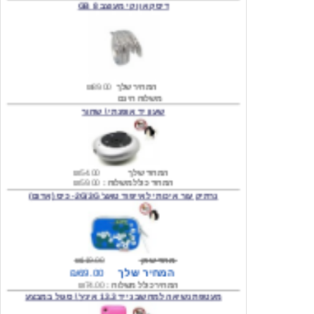
המחיר שלך
₪89.00
משלוח חינם
שעון יד אופנתי \ שחור
המחיר שלך
₪54.00
המחיר כולל משלוח :
₪59.00
נרתיק עור איכותי לאייפוד טאצ' 2G/3G- כיס (אדום)
מחיר שוק
₪119.00
המחיר שלך
₪69.00
המחיר כולל משלוח :
₪74.00
מעטפת נשיאה למחשב נייד 13.3 אינץ' \ סגול במבצע