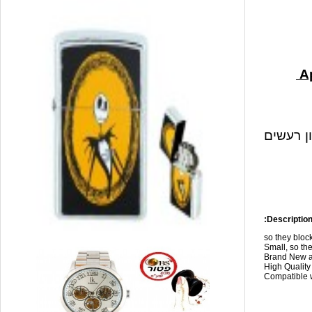
ון רעשים
Description
so they blo
Small, so the
Brand New a
High Qualit
Compatible w