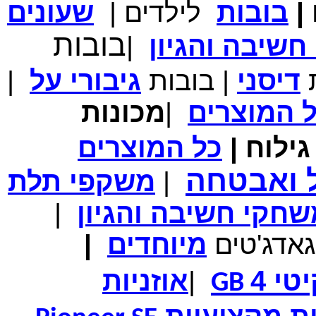
|
בובות
לילדים
|
שעונים
מחיר שוק
₪700.00
בובות
שיבה והגיון
|
המחיר שלך
₪339.00
משלוח חינם
במבצע תיק לנשיאת מחשב נייד 10.1 אינץ' בצבע ורוד בעל
ת
דיסני
|
בובות
גיבורי
על
|
עיטור פרחוני
ל
המוצרים
|
מכונות
ילוח
|
כל
המוצרים
מחיר שוק
₪150.00
המחיר שלך
₪99.00
ל ואבטחה
|
משקפי תלת
המחיר כולל משלוח :
₪104.00
נרתיק עור יוקרתי עבור אייפוד וידאו 60GB\80GB \שחור
חקי חשיבה והגיון
|
גאדג'טים
מיוחדים
|
טי 4
|
אוזניות
GB