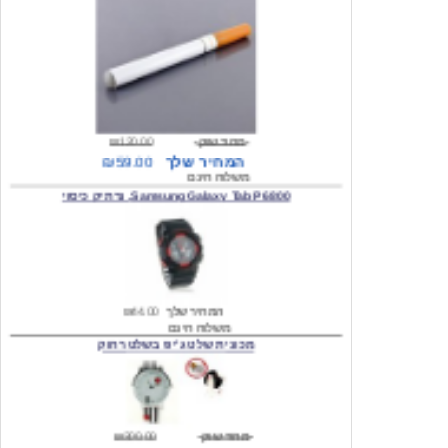
מחיר שוק
₪120.00
המחיר שלך
₪59.00
משלוח חינם
Samsung Galaxy Tab P6800, נרתיק כיסוי
המחיר שלך
₪44.00
משלוח חינם
מכונית שלט ג'יפ בשלט רחוק
מחיר שוק
₪300.00
המחיר שלך
₪159.00
משלוח חינם
כיסוי לסמסונג גלקסי s2