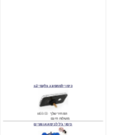
כיסוי לסמסונג גלקסי s2
המחיר שלך
₪59.00
משלוח חינם
כיסוי ג'ל לכיסא אופניים