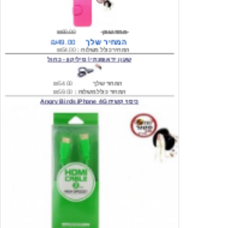
מחיר שוק
₪80.00
המחיר שלך
₪49.00
המחיר כולל משלוח :
₪54.00
שעון יד אופנתי \ סיליקון - כחול
המחיר שלך
₪54.00
המחיר כולל משלוח :
₪59.00
כיסוי קשיח Angry Birds iPhone 4G
המחיר שלך
₪74.00