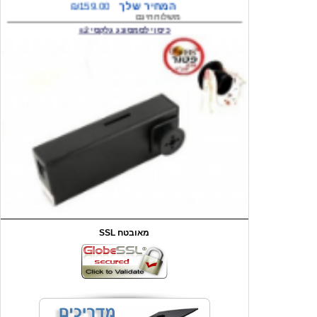
המחיר שלך
₪59.00
משלוח חינם
שעון יד לילדים קוף \תכלת
SSL מאובטח
מחיר שוק
₪90.00
המחיר שלך
₪44.00
המחיר כולל משלוח :
₪49.00