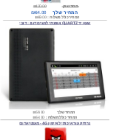
המחיר כולל משלוח :
₪69.00
שעון יד QUARTZ אופנתי לנשים דגם : דובי
המחיר שלך
₪59.00
המחיר כולל משלוח :
₪64.00
נרתיק עור איכותי לאייפון 4G - מגנטי אדום