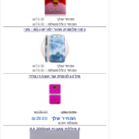
המחיר שלך
₪74.00
המחיר כולל משלוח :
₪79.00
כיסוי פלסטיק אחורי לאייפון 4G - מיני
המחיר שלך
₪74.00
המחיר כולל משלוח :
₪79.00
פילינג להסרת עור קשה דו צדדי
מחיר שוק
₪199.00
המחיר שלך
₪29.00
משלוח חינם
4 סוללות נטענות AA 3000mA