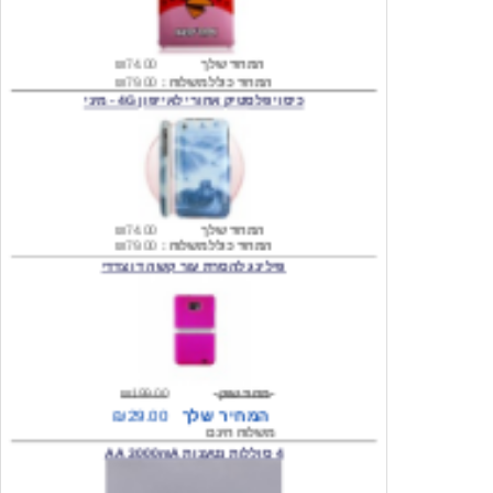
המחיר שלך
₪74.00
המחיר כולל משלוח :
₪79.00
כיסוי פלסטיק אחורי לאייפון 4G - מיני
המחיר שלך
₪74.00
המחיר כולל משלוח :
₪79.00
פילינג להסרת עור קשה דו צדדי
מחיר שוק
₪199.00
המחיר שלך
₪29.00
משלוח חינם
4 סוללות נטענות AA 3000mA