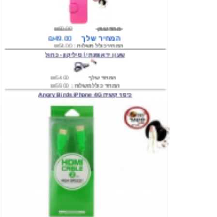
מחיר שוק
₪80.00
המחיר שלך
₪49.00
המחיר כולל משלוח :
₪54.00
שעון יד אופנתי \ סיליקון - כחול
המחיר שלך
₪54.00
המחיר כולל משלוח :
₪59.00
כיסוי קשיח Angry Birds iPhone 4G
המחיר שלך
₪74.00
משלוח חינם