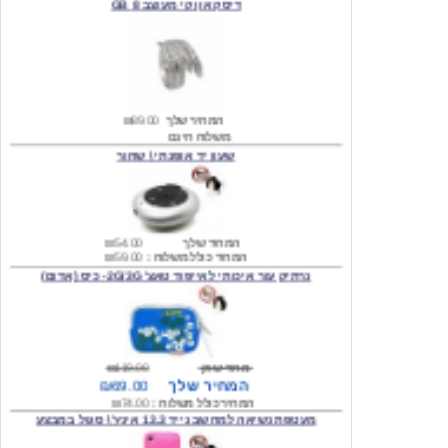
המחיר שלך
₪89.00
משלוח חינם
שעון יד אופנתי \ שחור
המחיר שלך
₪54.00
המחיר כולל משלוח :
₪59.00
נרתיק עור איכותי לאייפוד טאצ' 2G/3G- כיס (אדום)
מחיר שוק
₪119.00
המחיר שלך
₪69.00
המחיר כולל משלוח :
₪74.00
מעטפת נשיאה למחשב נייד 13.3 אינץ' \ סגול במבצע