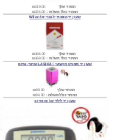
שעון יד אופנתי לגברים \ Wilon
המחיר שלך
₪164.00
המחיר כולל משלוח :
₪169.00
שעון יד ספורט מקצועי \ LASIKA שחור-אדום
המחיר שלך
₪89.00
המחיר כולל משלוח :
₪94.00
שעון יד לילדים \ פו הדוב