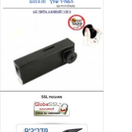
המחיר שלך
₪59.00
משלוח חינם
שעון יד לילדים קוף \תכלת
SSL מאובטח
מחיר שוק
₪90.00
המחיר שלך
₪44.00
המחיר כולל משלוח :
₪49.00