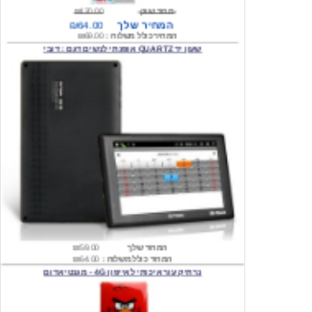
המחיר כולל משלוח :
₪69.00
שעון יד QUARTZ אופנתי לנשים דגם : דובי
המחיר שלך
₪59.00
המחיר כולל משלוח :
₪64.00
נרתיק עור איכותי לאייפון 4G - מגנטי אדום