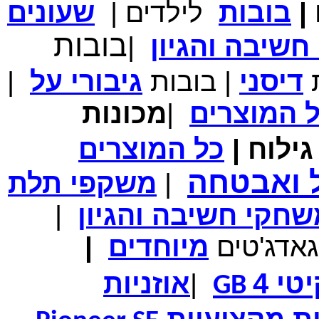
|
בובות
לילדים
|
שעונים
מחיר שוק
₪700.00
בובות
המחיר שלך
₪339.00
שיבה והגיון
|
משלוח חינם
במבצע תיק לנשיאת מחשב נייד 10.1 אינץ' בצבע ורוד בעל
ת
דיסני
|
בובות
גיבורי
על
|
עיטור פרחוני
ל
המוצרים
|
מכונות
ילוח
|
כל
המוצרים
מחיר שוק
₪150.00
המחיר שלך
₪99.00
ל ואבטחה
|
משקפי תלת
המחיר כולל משלוח :
₪104.00
נרתיק עור יוקרתי עבור אייפוד וידאו 60GB\80GB \שחור
חקי חשיבה והגיון
|
גאדג'טים
מיוחדים
|
טי 4
|
אוזניות
GB