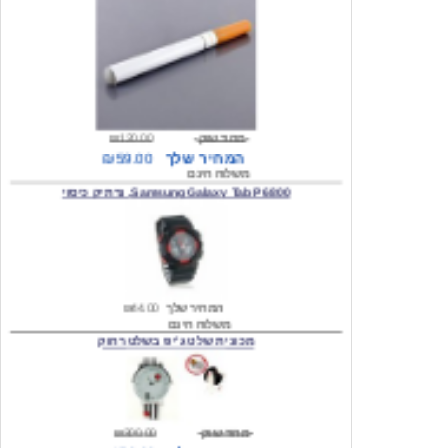
מחיר שוק
₪120.00
המחיר שלך
₪59.00
משלוח חינם
Samsung Galaxy Tab P6800, נרתיק כיסוי
המחיר שלך
₪44.00
משלוח חינם
מכונית שלט ג'יפ בשלט רחוק
מחיר שוק
₪300.00
המחיר שלך
₪159.00
משלוח חינם
כיסוי לסמסונג גלקסי s2