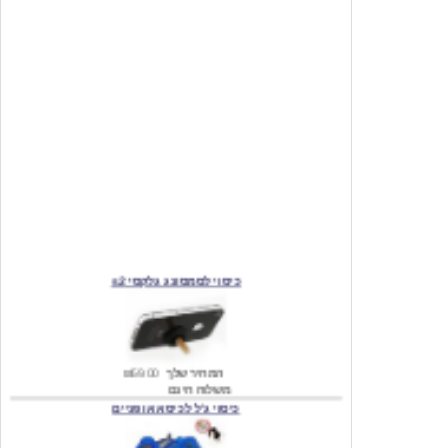
כיסוי לסמסונג גלקסי s2
המחיר שלך
₪59.00
משלוח חינם
כיסוי ג'ל לכיסא אופניים