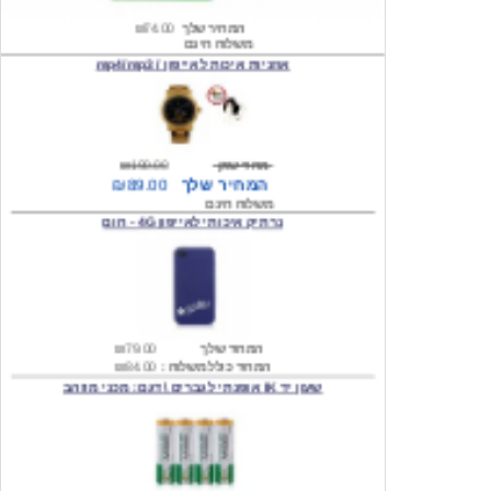
אוזניות איכות לאייפון / mp4/mp3
מחיר שוק
₪190.00
המחיר שלך
₪89.00
משלוח חינם
נרתיק איכותי לאייפון 4G - חום
המחיר שלך
₪79.00
המחיר כולל משלוח :
₪84.00
שעון יד IK אופנתי לגברים \ דגם: מכני מוזהב
המחיר שלך
₪219.00
המחיר כולל משלוח :
₪224.00