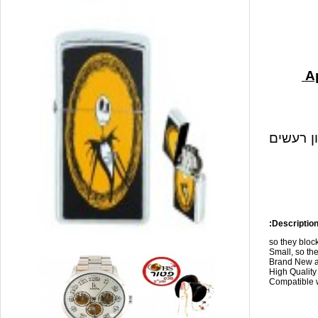
ון רעשים
Description
so they blo
Small, so the
Brand New a
High Qualit
Compatible w