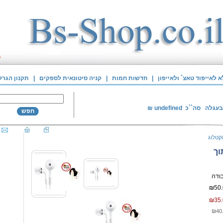
לאייפוד טאצ` ולאייפון
|
חדשות חמות
|
קניה סיטונאית לספקים
|
תקנון הגרל
בעגלה
סה``כ
undefined
₪
חפש
קטלוג
וך
₪50.
₪35.
₪40