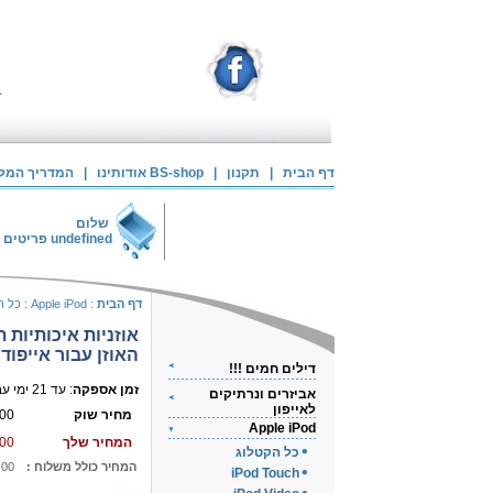
דף הבית
|
תקנון
|
אודותינו BS-shop
|
המדריך המלא 
שלום
undefined
פריטים 
דף הבית
:
Apple iPod
:
כל ה
אוזניות איכותיות ת
האוזן עבור אייפוד
דילים חמים !!!
זמן אספקה
: עד 21 ימי עבודה
אביזרים ונרתיקים
לאייפון
מחיר שוק
00
Apple iPod
המחיר שלך
00
כל הקטלוג
המחיר כולל משלוח :
.00
iPod Touch