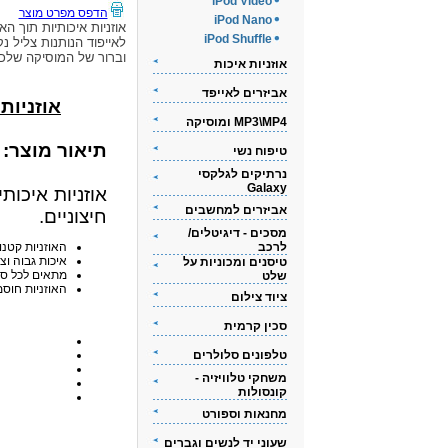
iPod Video
הדפס מפרט מוצר
iPod Nano
אוזניות איכותיות תוך האו
iPod Shuffle
לאייפוד הנותנות צליל נק
וברור של המוסיקה שלכ
אוזניות איכות
אביזרים לאייפד
אוזניות אי
MP3\MP4 ומוסיקה
תיאור מוצר:
טיפוח נשי
נרתיקים לגלקסי
Galaxy
אוזניות איכות
אביזרים למחשבים
חיצוניים.
מסכים - דיגיטלים/
לרכב
האוזניות קטנו
איכות גבוה וצ
טיסנים ומכוניות על
מתאים לכל סוגי ה-iPod
שלט
האוזניות חוסמ
ציוד צילום
סכין קרמית
טלפונים סלולרים
משחקי טלוויזיה -
קונסולות
מחנאות וספורט
שעוני יד לנשים וגברים