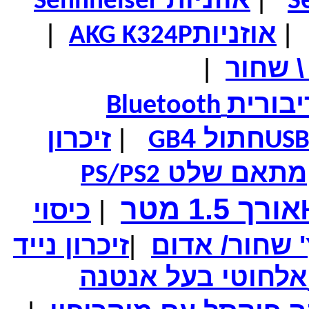
S
Sennheiser
|
אוזניות
|
AKG K324P
מחיר שוק
₪110.00
המחיר שלך
₪69.00
\ שחור
|
המחיר כולל משלוח :
₪74.00
מכונית שלט RANGE ROVER מותג בשלט רחוק - מודל
לאספנים
יבורית
Bluetooth
חתול 4
|
זיכרון
GB
US
מחיר שוק
₪300.00
מתאם שלט
המחיר שלך
₪119.00
PS/PS2
משלוח חינם
נגן MP3 איכותי 4GB / שחור
אורך 1.5 מטר
|
כיסוי
|
זיכרון נייד
אלחוטי בעל אנטנה