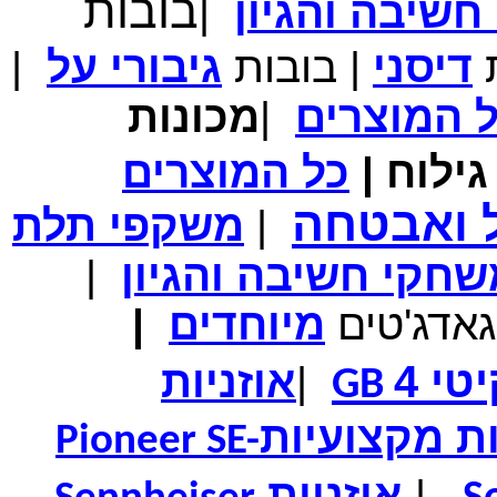
בובות
שיבה והגיון
|
מחיר שוק
₪700.00
המחיר שלך
₪339.00
ת
דיסני
|
בובות
גיבורי
על
|
משלוח חינם
במבצע תיק לנשיאת מחשב נייד 10.1 אינץ' בצבע ורוד בעל
ל
המוצרים
|
מכונות
עיטור פרחוני
ילוח
|
כל
המוצרים
ל ואבטחה
|
משקפי תלת
מחיר שוק
₪150.00
המחיר שלך
₪99.00
חקי חשיבה והגיון
|
המחיר כולל משלוח :
₪104.00
נרתיק עור יוקרתי עבור אייפוד וידאו 60GB\80GB \שחור
גאדג'טים
מיוחדים
|
טי 4
|
אוזניות
GB
ות מקצועיות
Pioneer SE-
|
אוזניות