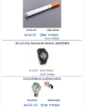
מחיר שוק
₪120.00
המחיר שלך
₪59.00
משלוח חינם
Samsung Galaxy Tab P6800, נרתיק כיסוי
המחיר שלך
₪44.00
משלוח חינם
מכונית שלט ג'יפ בשלט רחוק
מחיר שוק
₪300.00
המחיר שלך
₪159.00
משלוח חינם
כיסוי לסמסונג גלקסי s2