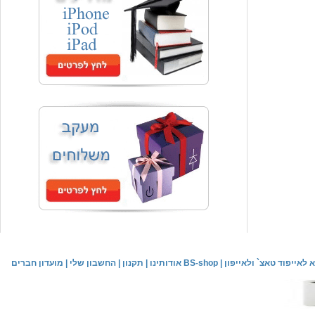
המחיר שלך
₪59.00
משלוח חינם
שעון יד אופנתי
המחיר שלך
₪59.00
משלוח חינם
שעון יד לילדים \ הלו קיטי - לבן
מחיר שוק
₪89.00
לאייפוד טאצ` ולאייפון
|
אודותינו BS-shop
|
תקנון
|
החשבון שלי
|
מועדון חברים
המחיר שלך
₪44.00
המחיר כולל משלוח :
₪49.00
שעון יד אופנתי לנשים \ יוקרתי כסוף