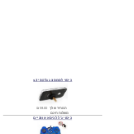
כיסוי לסמסונג גלקסי s2
המחיר שלך
₪59.00
משלוח חינם
כיסוי ג'ל לכיסא אופניים
מחיר שוק
₪140.00