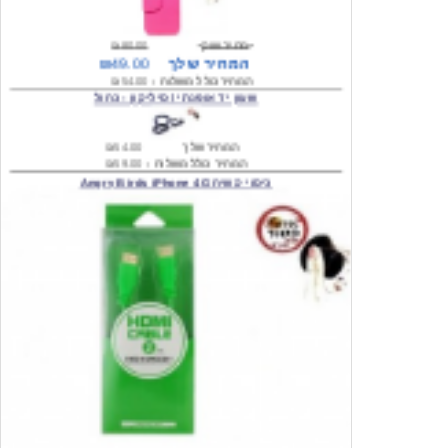
מחיר שוק
₪80.00
המחיר שלך
₪49.00
המחיר כולל משלוח :
₪54.00
שעון יד אופנתי \ סיליקון - כחול
המחיר שלך
₪54.00
המחיר כולל משלוח :
₪59.00
כיסוי קשיח Angry Birds iPhone 4G
המחיר שלך
₪74.00
משלוח חינם