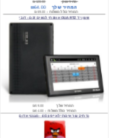
המחיר כולל משלוח :
₪69.00
שעון יד QUARTZ אופנתי לנשים דגם : דובי
המחיר שלך
₪59.00
המחיר כולל משלוח :
₪64.00
נרתיק עור איכותי לאייפון 4G - מגנטי אדום