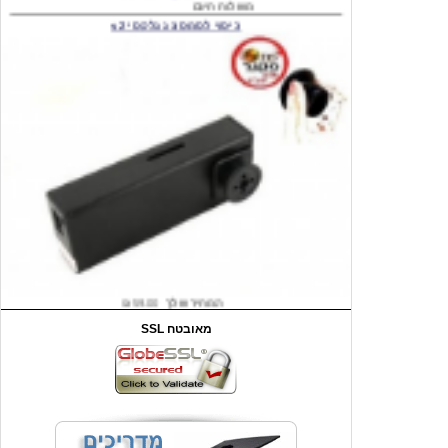
המחיר שלך
₪59.00
משלוח חינם
שעון יד לילדים קוף \תכלת
SSL מאובטח
מחיר שוק
₪90.00
המחיר שלך
₪44.00
המחיר כולל משלוח :
₪49.00
כיסוי אחורי לאייפון 4/4S