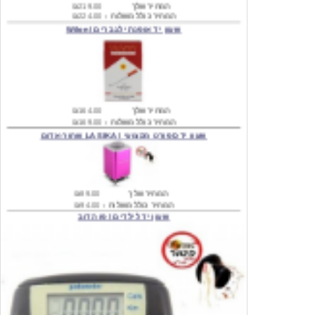
שעון יד אופנתי לגברים \ Wilon
המחיר שלך
₪164.00
המחיר כולל משלוח :
₪169.00
שעון יד ספורט מקצועי \ LASIKA שחור-אדום
המחיר שלך
₪89.00
המחיר כולל משלוח :
₪94.00
שעון יד לילדים \ פו הדוב