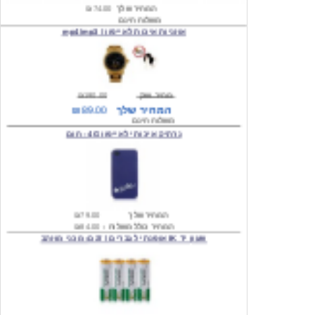
אוזניות איכות לאייפון / mp4/mp3
מחיר שוק
₪190.00
המחיר שלך
₪89.00
משלוח חינם
נרתיק איכותי לאייפון 4G - חום
המחיר שלך
₪79.00
המחיר כולל משלוח :
₪84.00
שעון יד IK אופנתי לגברים \ דגם: מכני מוזהב
המחיר שלך
₪219.00
המחיר כולל משלוח :
₪224.00