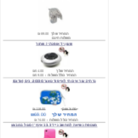
המחיר שלך
₪89.00
משלוח חינם
שעון יד אופנתי \ שחור
המחיר שלך
₪54.00
המחיר כולל משלוח :
₪59.00
נרתיק עור איכותי לאייפוד טאצ' 2G/3G- כיס (אדום)
מחיר שוק
₪119.00
המחיר שלך
₪69.00
המחיר כולל משלוח :
₪74.00
מעטפת נשיאה למחשב נייד 13.3 אינץ' \ סגול במבצע