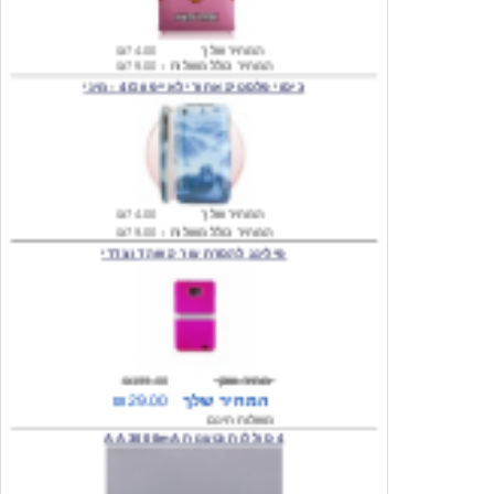
המחיר שלך
₪74.00
המחיר כולל משלוח :
₪79.00
כיסוי פלסטיק אחורי לאייפון 4G - מיני
המחיר שלך
₪74.00
המחיר כולל משלוח :
₪79.00
פילינג להסרת עור קשה דו צדדי
מחיר שוק
₪199.00
המחיר שלך
₪29.00
משלוח חינם
4 סוללות נטענות AA 3000mA