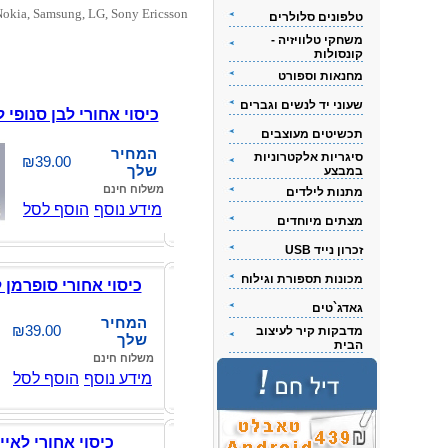
Nokia, Samsung, LG, Sony Ericsson
טלפונים סלולרים
משחקי טלוויזיה -
קונסולות
מחנאות וספורט
שעוני יד לנשים וגברים
כיסוי אחורי לבן סנופי לאיי
תכשיטים מעוצבים
המחיר
סיגריות אלקטרוניות
₪39.00
שלך
במבצע
משלוח חינם
מתנות לילדים
מידע נוסף
הוסף לסל
מצתים מיוחדים
זכרון נייד USB
מכונות תספורת וגילוח
כיסוי אחורי סופרמן לאיי
גאדג`טים
המחיר
₪39.00
מדבקות קיר לעיצוב
שלך
הבית
משלוח חינם
מידע נוסף
הוסף לסל
כיסוי אחורי לאייפון 