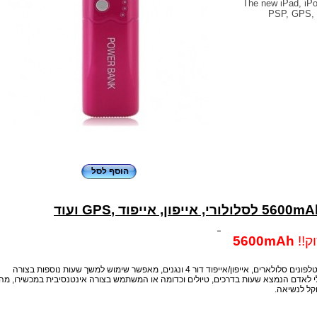
The new iPad, iPod, MP3, ,
PSP, GPS, 
הוסף לסל
ק!!
5600mAh
מטען חירום חזק במיוחד קטן במיוחד לטלפונים סלולארים, אייפון/אייפוד דור 4 ונגנים, מאפשר שימוש למשך שעות נוספות בצורה
 לאדם הנמצא שעות בדרכים, טיולים וכדומה או המשתמש בצורה אינטנסיבית במכשירו, מהו
וקל לנשיאה.