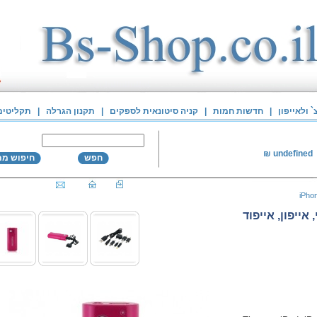
 ולאייפון
|
חדשות חמות
|
קניה סיטונאית לספקים
|
תקנון הגרלה
|
תקליטים
₪
undefined
חפש
חיפוש מ
iPho
5 לסלולורי, אייפון, אייפוד