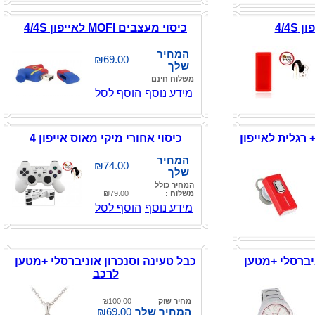
4/4S
כיסוי מעצבים MOFI לאייפון 4/4S
המחיר
₪69.00
שלך
משלוח חינם
מידע נוסף
הוסף לסל
 רגלית לאייפון
כיסוי אחורי מיקי מאוס אייפון 4
המחיר
₪74.00
שלך
המחיר כולל
משלוח :
₪79.00
מידע נוסף
הוסף לסל
יברסלי +מטען
כבל טעינה וסנכרון אוניברסלי +מטען
לרכב
מחיר שוק
₪100.00
המחיר שלך
₪69.00