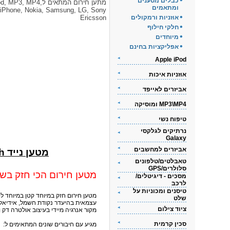
כבלים מטענים
מתען חירום המתאים לMP4
ומתאמים
iPhone, Nokia, Samsung, LG, Sony
אוזניות ורמקולים
Ericsson
חלקי חילוף
מיוחדים
אפליקציות בחינם
Apple iPod
אוזניות איכות
אביזרים לאייפד
MP3\MP4 ומוסיקה
טיפוח נשי
נרתיקים לגלקסי
Galaxy
אביזרים למחשבים
מטען נייד 5600mAh לסלולורי, אייפון, אייפוד ,GPS ועוד
טאבלטים/טלפונים
סלולרים/GPS
מטען חירום הכי חזק בשו
מסכים - דיגיטלים/
לרכב
טיסנים ומכוניות על
שלט
עצמאית בהיעדר נקודת חשמל, אידיאלי
ציוד צילום
מקור אנרגיה מיידי בעיצוב אולטרה דק 
סכין קרמית
מגיע עם חיבורים שונים המתאימים ל: