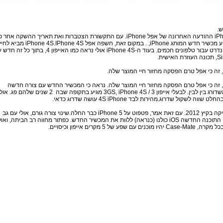
ש
.
iP
ההודעה
האחרונה
של אפל
iPhone
.
עם התקשורת
הצטברות
ואת תאריך
ההשקה
אחר כך
ע
מכשיר חדש
המותג
iPhone
, .
במקום זאת,
חשפה
אפל
4S
.IPhone
4S
iPhone
מביא
לחיי
נדרט
עבור
טלפונים חכמים
.
בעוד
ה-iPhone
4S
אולי נראה כמו
האייפון 4,
בתוך
כל זה
חדש ע
Si
,
תכונה
העוזרת האישית
.
, זה
כי אפל
טרם
הפסקה
מחזור
חיי המוצר
שלה
.
, זה
כי אפל
טרם
הפסקה
מחזור
חיי המוצר
שלה
.
נראה כי
המכשיר החדש
עם
צורה
חדשה
שדורג
בין לבין.
לבעלי
אייפון
3 /
4S
iPhone
,
3GS
מגיע
בתקופה שבה
2
שנים
שלהם
פג
.
אולי
החלט
שווה לשקול
שדרוג
.מהירות
לבד
iPhone
4S
עושה
שדרוג
כדאי.
קה
בקיץ
2012
.
עם זאת אמר,
פטפוט
על
5
iPhone
כבר החלה.
שינוי
צורה
גורם
, אולי
עם גב
התוכנה החדשה
iOS
כולנו
(כנראה
)
ללוות את
המכשיר החדש
.
כפתור
מחווה
רב
הביתה
, ואול
כל מקרה,
Mate
Case-
יהיו מוכנים
עם שפע של
5 מקרים
אייפון
וכיסויים
.