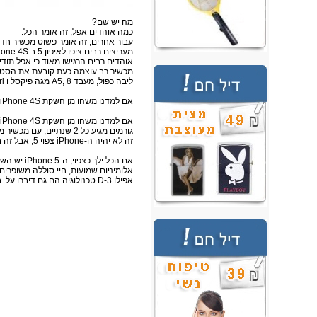
מה יש
שם
?
כמה
אוהדים
אפל
, זה אומר
הכל.
עבור אחרים
, זה אומר
פשוט
מכשיר חד
מעריצים רבים
ציפו
לאיפון
5
ב
4S
hone
אוהדים רבים
הרגישו
מאוד
כי אפל
תודי
מכשיר
רב עוצמה
כעת
קובעת את הסט
ליבה
כפול
,
מעבד
8
,
A5
מגה פיקסל
ו
ri
אם
למדנו
משהו מן
השקת
4S
iPhone
אם
למדנו
משהו מן
השקת
4S
iPhone
גורמים
מגיע
כל 2 שנתיים
,
עם מכשיר
מ
זה לא יהיה
ה-iPhone
צפוי
5
, אבל זה
ב
אם הכל ילך
כצפוי
,
ה-iPhone
5
יש
השי
אלומיניום
שמועות
, חיי סוללה
משופרים
אפילו
3-D
טכנולוגיה
הם גם
דיברו על
.
ב