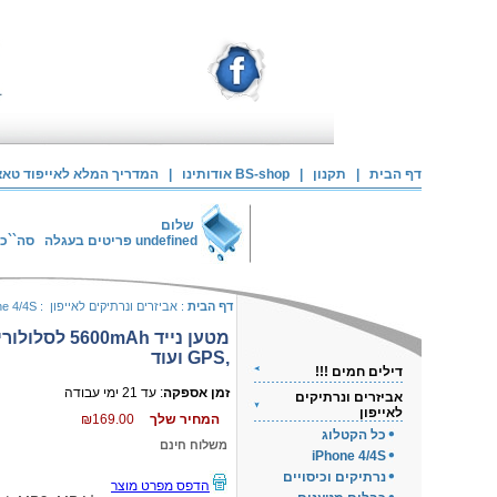
דף הבית
|
תקנון
|
אודותינו BS-shop
|
המדריך המלא לאייפוד טאצ`
שלום
undefined
פריטים בעגלה
סה``כ
דף הבית
:
אביזרים ונרתיקים לאייפון
:
ne 4/4S
מטען נייד 600mAh
,GPS ועוד
דילים חמים !!!
זמן אספקה
: עד 21 ימי עבודה
אביזרים ונרתיקים
לאייפון
המחיר שלך
₪169.00
כל הקטלוג
משלוח חינם
iPhone 4/4S
נרתיקים וכיסויים
הדפס מפרט מוצר