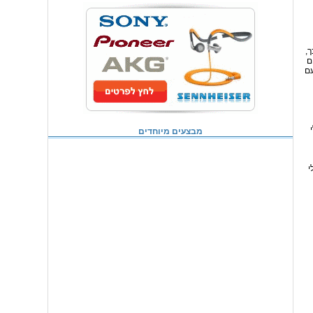
,
ם
ם
מבצעים מיוחדים
י