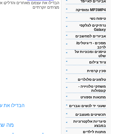
אביזרים לאייפד
הבדילו את עצמם מאחרים והדליקו א
מציתים יוקרתיים
MP3\MP4 ומוסיקה
טיפוח נשי
נרתיקים לגלקסי
Galaxy
אביזרים למחשבים
מסכים - דיגיטלים/
לרכב
טיסנים ומכוניות על
שלט
ציוד צילום
סכין קרמית
טלפונים סלולרים
משחקי טלוויזיה -
קונסולות
מחנאות וספורט
הבדילו את ע
שעוני יד לנשים וגברים
תכשיטים מעוצבים
סיגריות אלקטרוניות
מה שאת
במבצע
מתנות לילדים