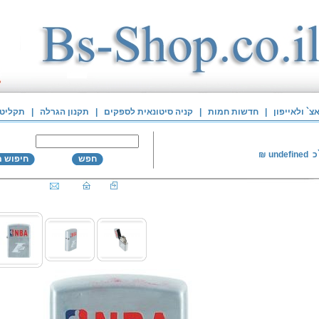
` ולאייפון
|
חדשות חמות
|
קניה סיטונאית לספקים
|
תקנון הגרלה
|
תקליטי
כ
undefined
₪
חפש
חיפוש 