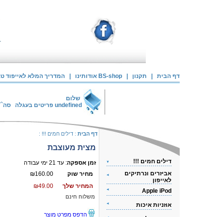
דף הבית
|
תקנון
|
אודותינו BS-shop
|
המדריך המלא לאייפוד טאצ
שלום
undefined
פריטים בעגלה
סה``
דף הבית
:
דילים חמים !!!
:
מצית מעוצבת
דילים חמים !!!
זמן אספקה
: עד 21 ימי עבודה
אביזרים ונרתיקים
מחיר שוק
₪160.00
לאייפון
המחיר שלך
₪49.00
Apple iPod
משלוח חינם
אוזניות איכות
הדפס מפרט מוצר