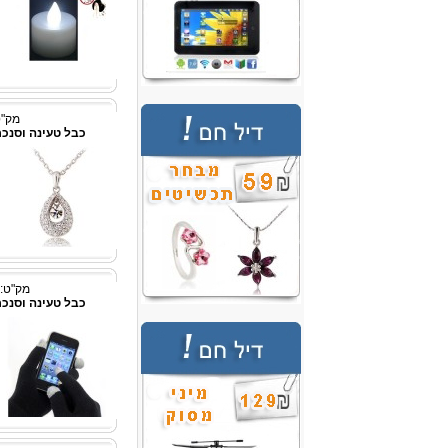
מק"ט: X12
כבל טעינה וסנכר
מק"ט: sshopX21132
כבל טעינה וסנכר