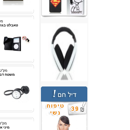
מק"ט
טאבלט בגודל 7אינץ' d 2.2
מק"ט: 3436762
משטח דביק
מק"ט: p3331
מיני אוזניי