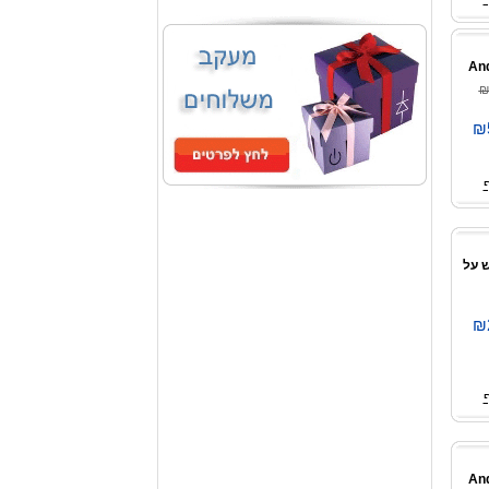
₪
₪
לבש על
₪