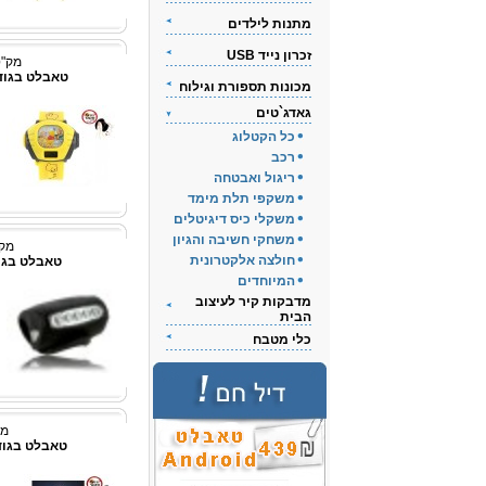
מתנות לילדים
זכרון נייד USB
מק"ט: 734
טאבלט בגודל 9.7 אינץ' id 4
מכונות תספורת וגילוח
גאדג`טים
כל הקטלוג
רכב
ריגול ואבטחה
משקפי תלת מימד
משקלי כיס דיגיטלים
משחקי חשיבה והגיון
מק"ט:
חולצה אלקטרונית
טאבלט בגודל 7אינץ'  4
המיוחדים
מדבקות קיר לעיצוב
הבית
כלי מטבח
מק"
טאבלט בגודל 7אינץ' d 2.3