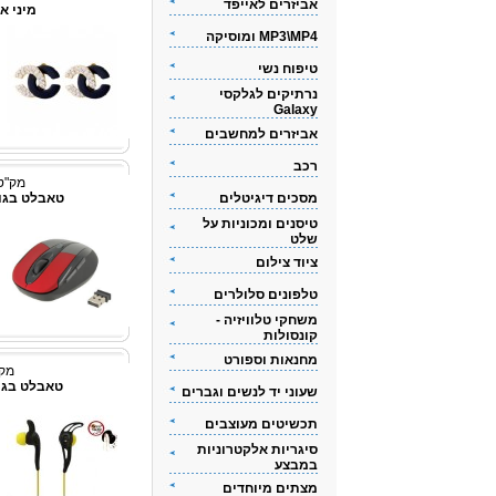
אביזרים לאייפד
מיני אוזניי
MP3\MP4 ומוסיקה
טיפוח נשי
נרתיקים לגלקסי
Galaxy
אביזרים למחשבים
רכב
מק"ט: T53479
מסכים דיגיטלים
טאבלט בגודל 8 אינץ'  4
טיסנים ומכוניות על
שלט
ציוד צילום
טלפונים סלולרים
משחקי טלוויזיה -
קונסולות
מחנאות וספורט
מק"ט:
טאבלט בגודל 7אינץ'  4
שעוני יד לנשים וגברים
תכשיטים מעוצבים
סיגריות אלקטרוניות
במבצע
מצתים מיוחדים