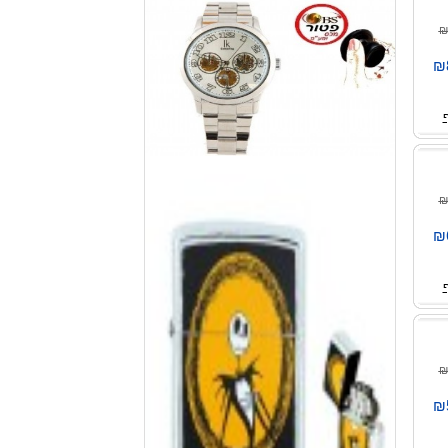
₪
₪
₪
₪
₪
₪