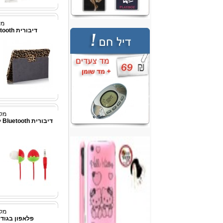
מק"ט
דיבורית Bluetooth לטלפונים סלולרים
מק"ט:
די
מק"ט:
פלאפון בגודל 3.5 אינץ' roid 2.3