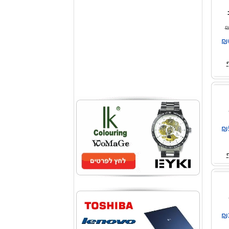
₪
₪
₪
₪