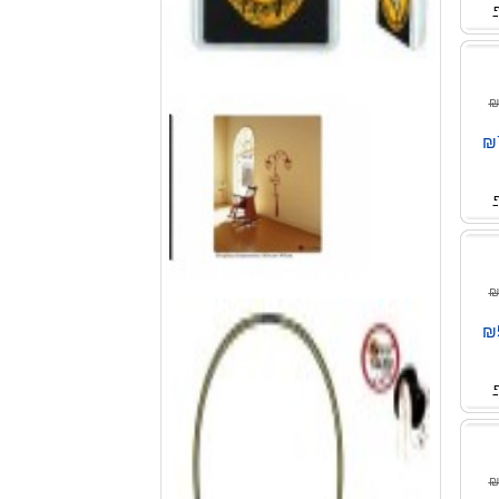
₪
₪
₪
₪
₪