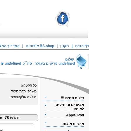
דף הבית
|
תקנון
|
אודותינו BS-shop
|
המדריך המלא 
שלום
undefined
פריטים בעגלה
סה``כ
undefined
₪
כל הקטלוג
משקפי תלת מימד
חולצה אלקטרונית
דילים חמים !!!
אביזרים ונרתיקים
לאייפון
Apple iPod
נמצאו
78
מוצ
אוזניות איכות
מק"ט