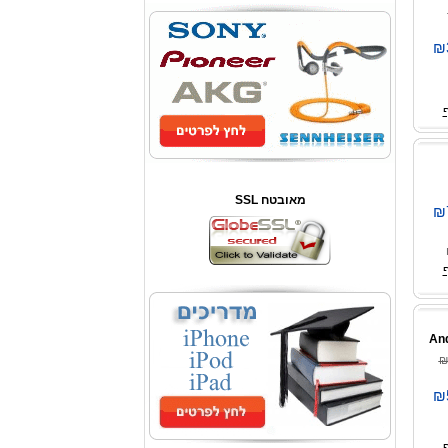
₪
SSL מאובטח
₪
₪
₪