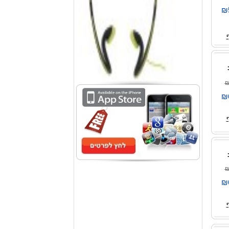
₪
₪
₪
₪
₪