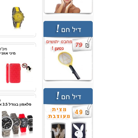
מק"ט: p3339
מיני אוזניית Bluetooth 
מ
פלאפון בגודל 3.5 אינץ' מערכת הפעלה- Android