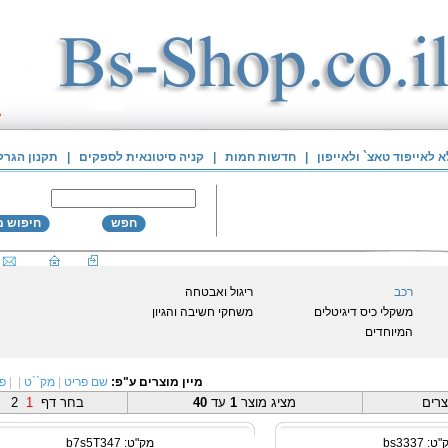
לאייפוד טאצ` ולאייפון
|
חדשות חמות
|
קניה סיטונאית לספקים
|
תקנון הגרל
חפש
חיפוש 
רכב
ריגול ואבטחה
משקלי כיס דיגיטלים
משחקי חשיבה והגיון
המיוחדים
מיין מוצרים ע"פ:
שם פריט
|
מק``ט
|
|
פו
רים
מציג מוצר
1
עד
40
בחר דף
1
2
: bs3337
מק"ט: b7s5T347