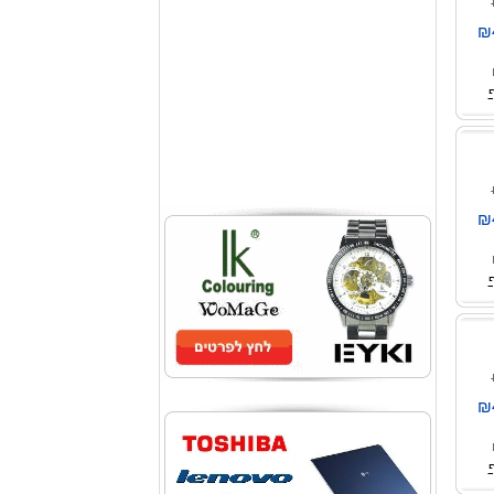
₪
₪
₪