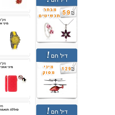
מק"ט: p3331
מיני אוזניי
מק"ט: p3339
מיני אוזניית Bluetooth 
מק"ט:
סוללה תואמת עבור - 0