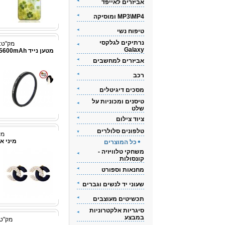
אביזרים לאייפד
MP3\MP4 ומוסיקה
טיפוח נשי
נרתיקים לגלקסי
מק"ט: 348360662
Galaxy
אביזרים למחשבים
רכב
מסכים דיגיטלים
טיסנים ומכוניות על
שלט
ציוד צילום
טלפונים סלולרים
מק"ט
מיני אוזניי
כל המוצרים
משחקי טלוויזיה -
קונסולות
מחנאות וספורט
שעוני יד לנשים וגברים
תכשיטים מעוצבים
סיגריות אלקטרוניות
במבצע
מק"ט: 3436762