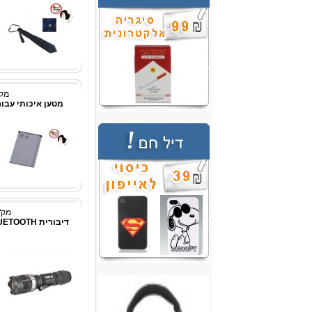
מק"ט:
מטען איכותי עבור דג
מק"ט: 8