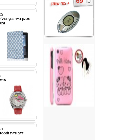
מק"ט
ומכ
מ
אוזניית h
מק"ט
דיבורית Bluetooth לטלפונים סלולרים