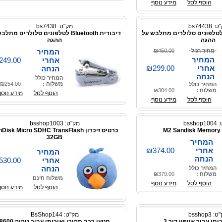
הוסף לסל
מידע נוסף
 bs74438
מק"ט: bs7438
בורית Bluetooth לטלפונים סלולרים מתלבש על
דיבורית Bluetooth לטלפונים סלולרים מת
ההגה
ההגה
מחיר רגיל
₪450.00
המחיר
המחיר
אחרי
249.00
אחרי
₪299.00
הנחה
הנחה
המחיר כולל
משלוח :
₪254.00
המחיר כולל
משלוח :
₪304.00
הוסף לסל
מידע נוסף
הוסף לסל
מידע נוסף
bssho
מק"ט: bsshop1003
M2 Sandisk Memory
כרטיס זיכרון isk Micro SDHC TransFlash
32GB
המחיר
אחרי
₪374.00
המחיר
הנחה
אחרי
530.00
הנחה
המחיר כולל
משלוח :
₪379.00
משלוח חינם
הוסף לסל
מידע נוסף
הוסף לסל
מידע נוסף
 bsshop3
מק"ט: BsShop144
תי עבור אייפון דור 3
מטען רכב מקורי ואיכותי עבור נוקיה 8600