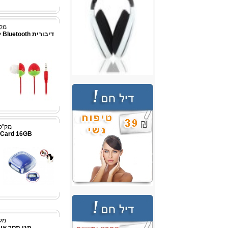
מק"ט:
די
מק"ט: p1004
 Card 16GB
מק"ט:
מגן מסך איכו