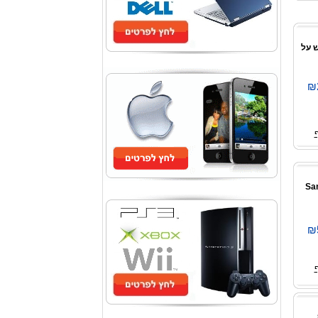
לבש על
₪
SanD
₪