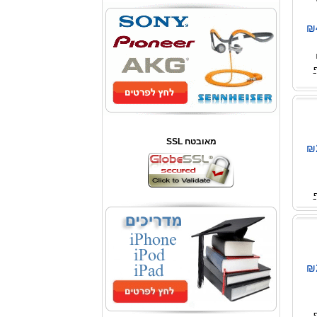
₪
SSL מאובטח
₪
₪