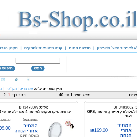
לאייפוד טאצ` ולאייפון
|
חדשות חמות
|
קניה סיטונאית לספקים
|
תקנון הגרל
חפש
חיפוש 
מיין מוצרים ע"פ:
שם פריט
|
מק``ט
|
|
פו
רים
מציג מוצר
1
עד
40
בחר דף
1
2
BH348
מק"ט: BH34783W
מטען נייד 5600mAh לסלולורי, אייפון, אייפוד ,GPS
עדשת מיקרוסקופ לאייפון 4 מגדילה עד פי 60
ועוד
מחיר רגיל
129.00
המחיר
המחיר
99.00
אחרי
₪169.00
אחרי הנחה
הנחה
משלוח חינם