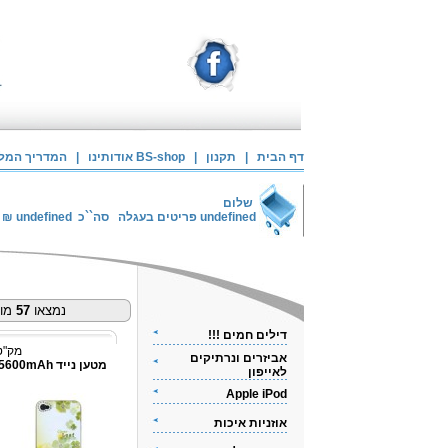
דף הבית
|
תקנון
|
אודותינו BS-shop
|
המדריך המלא 
שלום
undefined
פריטים בעגלה
סה``כ
undefined
₪
נמצאו
57
מוצ
דילים חמים !!!
מק"ט: 3062
אביזרים ונרתיקים
לאייפון
Apple iPod
אוזניות איכות