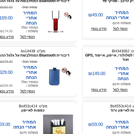
 לרכב - סטיקי פד
דיבורית Bluetooth המתלבשת על גלגל ההגה
מחיר רגיל
₪250.00
המחיר
המחיר
₪49.00
אחרי הנחה
אחרי
169.00
הנחה
משלוח חינם
המחיר כולל
הוסף לסל
מידע נוסף
משלוח :
₪174.00
הוסף לסל
מידע נוסף
BH3430
מק"ט: bs14438
מטען נייד 5600mAh לסלולורי, אייפון, אייפוד ,GPS
דיבורית Bluetooth המתלבשת על גלגל ההגה
ועוד
מחיר רגיל
₪379.00
המחיר
המחיר
אחרי
329.00
אחרי
₪149.00
הנחה
הנחה
המחיר כולל
משלוח חינם
משלוח :
₪334.00
הוסף לסל
מידע נוסף
הוסף לסל
מידע נוסף
Bs45
מק"ט: Bs453c414
 לאייפון ורוד
כפפות לאייפון
המחיר
המחיר
59.00
₪59.00
אחרי הנחה
אחרי הנחה
משלוח חינם
משלוח חינם