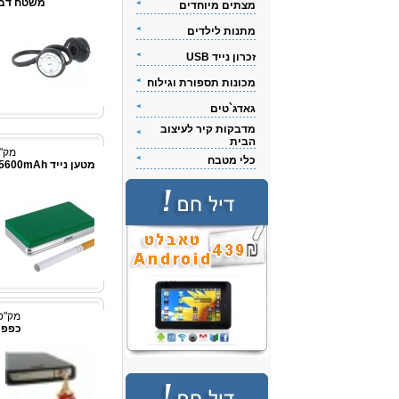
משטח דביק
מצתים מיוחדים
מתנות לילדים
זכרון נייד USB
מכונות תספורת וגילוח
גאדג`טים
מדבקות קיר לעיצוב
הבית
מק"ט: 62
כלי מטבח
מק"ט: 53c414
כפפות