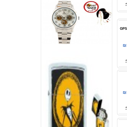
מטען נייד 5600mAh לסלולורי, אייפון, אייפוד ,GPS
₪
₪