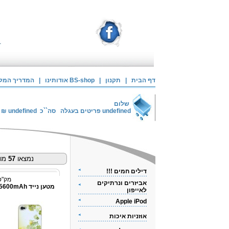
דף הבית
|
תקנון
|
אודותינו BS-shop
|
המדריך המלא 
שלום
undefined
פריטים בעגלה
סה``כ
undefined
₪
נמצאו
57
מוצ
דילים חמים !!!
מק"ט: 3062
אביזרים ונרתיקים
לאייפון
Apple iPod
אוזניות איכות