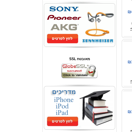
₪
SSL מאובטח
₪
₪