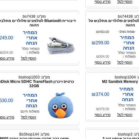
הוסף לסל
מידע נוסף
 bs74438
מק"ט: bs7438
בורית Bluetooth לטלפונים סלולרים מתלבש על
דיבורית Bluetooth לטלפונים סלולרים מת
ההגה
ההגה
מחיר רגיל
₪450.00
המחיר
המחיר
אחרי
249.00
אחרי
₪299.00
הנחה
הנחה
המחיר כולל
משלוח :
₪254.00
המחיר כולל
משלוח :
₪304.00
הוסף לסל
מידע נוסף
הוסף לסל
מידע נוסף
bssho
מק"ט: bsshop1003
M2 Sandisk Memory
כרטיס זיכרון isk Micro SDHC TransFlash
32GB
המחיר
אחרי
₪374.00
המחיר
הנחה
אחרי
530.00
הנחה
המחיר כולל
משלוח :
₪379.00
משלוח חינם
הוסף לסל
מידע נוסף
הוסף לסל
מידע נוסף
 bsshop3
מק"ט: BsShop144
תי עבור אייפון דור 3
מטען רכב מקורי ואיכותי עבור נוקיה 8600