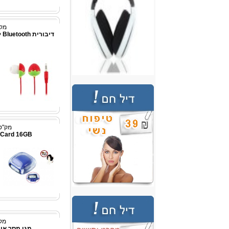
מק"ט:
די
מק"ט: p1004
 Card 16GB
מק"ט:
מגן מסך איכו