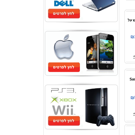
לבש על
₪
SanD
₪