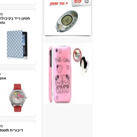
מק"ט
ומכ
מ
אוזניית h
מק"ט
דיבורית Bluetooth לטלפונים סלולרים