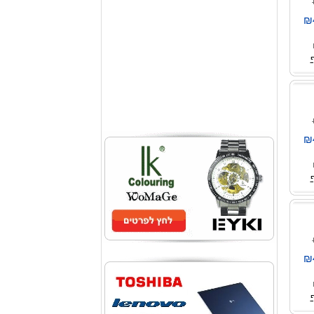
₪
₪
₪