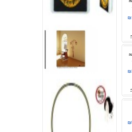
₪
₪
₪