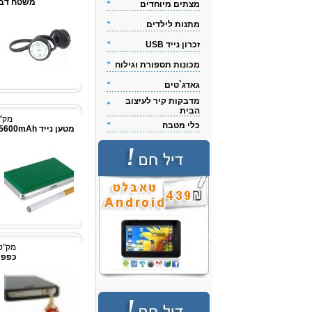
משטח דביק
מצתים מיוחדים
מתנות לילדים
זכרון נייד USB
מכונות תספורת וגילוח
גאדג`טים
מדבקות קיר לעיצוב
הבית
מק"ט: 62
כלי מטבח
מק"ט: 53c414
כפפות