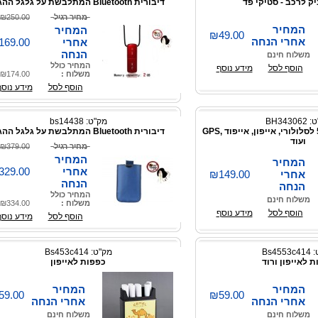
 לרכב - סטיקי פד
דיבורית Bluetooth המתלבשת על גלגל ההגה
מחיר רגיל
₪250.00
המחיר
המחיר
₪49.00
אחרי הנחה
אחרי
169.00
הנחה
משלוח חינם
המחיר כולל
הוסף לסל
מידע נוסף
משלוח :
₪174.00
הוסף לסל
מידע נוסף
BH3430
מק"ט: bs14438
מטען נייד 5600mAh לסלולורי, אייפון, אייפוד ,GPS
דיבורית Bluetooth המתלבשת על גלגל ההגה
ועוד
מחיר רגיל
₪379.00
המחיר
המחיר
אחרי
329.00
אחרי
₪149.00
הנחה
הנחה
המחיר כולל
משלוח חינם
משלוח :
₪334.00
הוסף לסל
מידע נוסף
הוסף לסל
מידע נוסף
Bs45
מק"ט: Bs453c414
 לאייפון ורוד
כפפות לאייפון
המחיר
המחיר
59.00
₪59.00
אחרי הנחה
אחרי הנחה
משלוח חינם
משלוח חינם