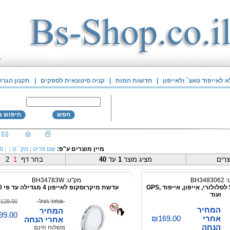
לאייפוד טאצ` ולאייפון
|
חדשות חמות
|
קניה סיטונאית לספקים
|
תקנון הגרל
חפש
חיפוש 
מיין מוצרים ע"פ:
שם פריט
|
מק``ט
|
|
פו
רים
מציג מוצר
1
עד
40
בחר דף
1
2
BH348
מק"ט: BH34783W
מטען נייד 5600mAh לסלולורי, אייפון, אייפוד ,GPS
עדשת מיקרוסקופ לאייפון 4 מגדילה עד פי 60
ועוד
מחיר רגיל
129.00
המחיר
המחיר
99.00
אחרי
₪169.00
אחרי הנחה
הנחה
משלוח חינם