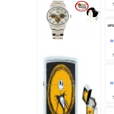
מטען נייד 5600mAh לסלולורי, אייפון, אייפוד ,GPS
₪
₪