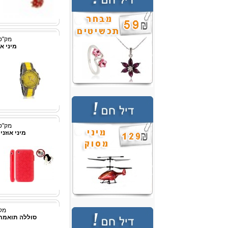
מק"ט: p3331
מיני אוזניי
מק"ט: p3339
מיני אוזניית Bluetooth 
מק"ט:
סוללה תואמת עבור - 0