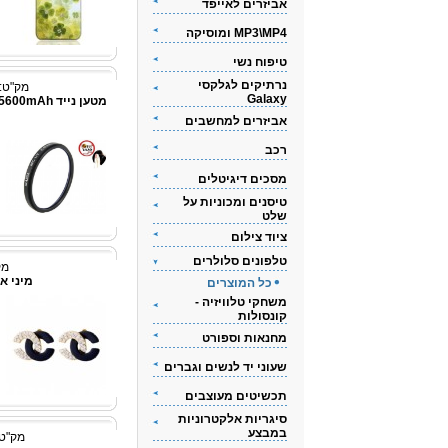
אביזרים לאייפד
MP3\MP4 ומוסיקה
טיפוח נשי
נרתיקים לגלקסי
מק"ט: 348360662
Galaxy
אביזרים למחשבים
רכב
מסכים דיגיטלים
טיסנים ומכוניות על
שלט
ציוד צילום
טלפונים סלולרים
מק"ט
מיני אוזניי
כל המוצרים
משחקי טלוויזיה -
קונסולות
מחנאות וספורט
שעוני יד לנשים וגברים
תכשיטים מעוצבים
סיגריות אלקטרוניות
במבצע
מק"ט: 3436762