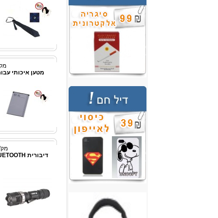
מק"ט:
מטען איכותי עבור דג
מק"ט: 8