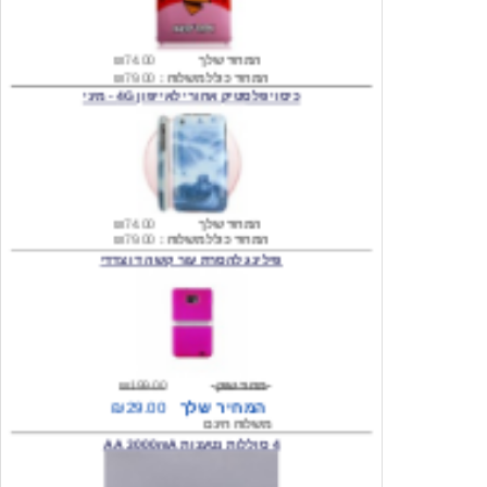
המחיר שלך
₪74.00
המחיר כולל משלוח :
₪79.00
כיסוי פלסטיק אחורי לאייפון 4G - מיני
המחיר שלך
₪74.00
המחיר כולל משלוח :
₪79.00
פילינג להסרת עור קשה דו צדדי
מחיר שוק
₪199.00
המחיר שלך
₪29.00
משלוח חינם
4 סוללות נטענות AA 3000mA