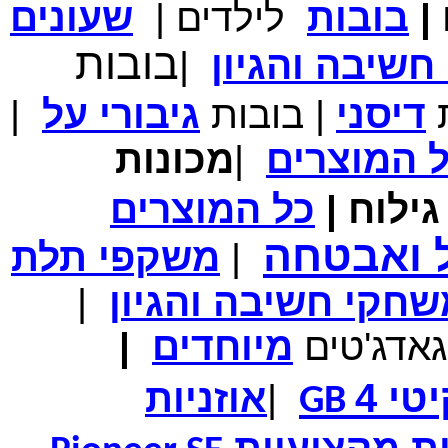
|
בובות
לילדים
|
שעונים
מחיר שוק
₪700.00
בובות
המחיר שלך
₪339.00
שיבה והגיון
|
משלוח חינם
במבצע תיק לנשיאת מחשב נייד 10.1 אינץ' בצבע ורוד בעל
עיטור פרחוני
ת
דיסני
|
בובות
גיבורי
על
|
ל
המוצרים
|
מכונות
ילוח
|
כל
המוצרים
מחיר שוק
₪150.00
המחיר שלך
₪99.00
ל ואבטחה
|
משקפי תלת
המחיר כולל משלוח :
₪104.00
נרתיק עור יוקרתי עבור אייפוד וידאו 60GB\80GB \שחור
חקי חשיבה והגיון
|
גאדג'טים
מיוחדים
|
טי 4
|
אוזניות
GB