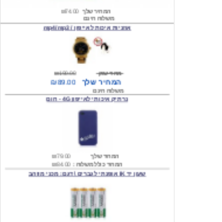
אוזניות איכות לאייפון / mp4/mp3
מחיר שוק
₪190.00
המחיר שלך
₪89.00
משלוח חינם
נרתיק איכותי לאייפון 4G - חום
המחיר שלך
₪79.00
המחיר כולל משלוח :
₪84.00
שעון יד IK אופנתי לגברים \ דגם: מכני מוזהב
המחיר שלך
₪219.00
המחיר כולל משלוח :
₪224.00