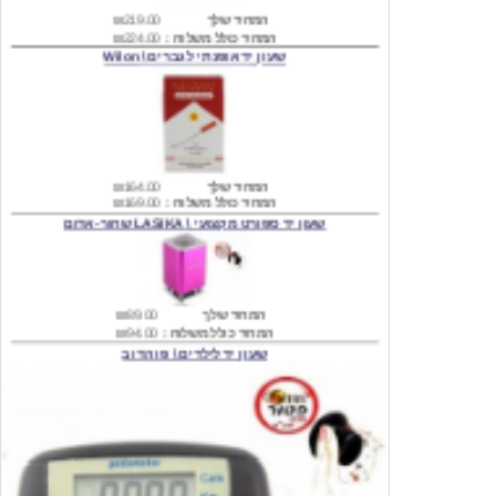
שעון יד אופנתי לגברים \ Wilon
המחיר שלך
₪164.00
המחיר כולל משלוח :
₪169.00
שעון יד ספורט מקצועי \ LASIKA שחור-אדום
המחיר שלך
₪89.00
המחיר כולל משלוח :
₪94.00
שעון יד לילדים \ פו הדוב