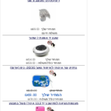
המחיר שלך
₪89.00
משלוח חינם
שעון יד אופנתי \ שחור
המחיר שלך
₪54.00
המחיר כולל משלוח :
₪59.00
נרתיק עור איכותי לאייפוד טאצ' 2G/3G- כיס (אדום)
מחיר שוק
₪119.00
המחיר שלך
₪69.00
המחיר כולל משלוח :
₪74.00
מעטפת נשיאה למחשב נייד 13.3 אינץ' \ סגול במבצע