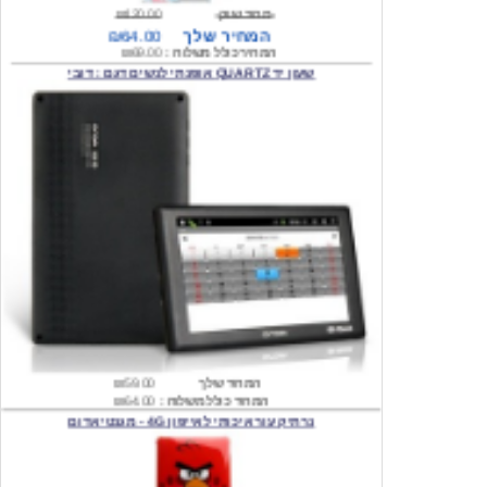
המחיר כולל משלוח :
₪69.00
שעון יד QUARTZ אופנתי לנשים דגם : דובי
המחיר שלך
₪59.00
המחיר כולל משלוח :
₪64.00
נרתיק עור איכותי לאייפון 4G - מגנטי אדום