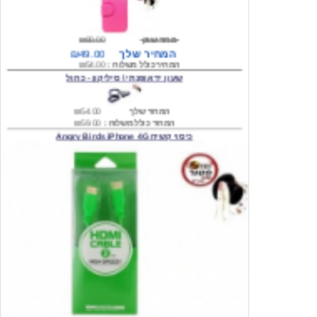
מחיר שוק
₪80.00
המחיר שלך
₪49.00
המחיר כולל משלוח :
₪54.00
שעון יד אופנתי \ סיליקון - כחול
המחיר שלך
₪54.00
המחיר כולל משלוח :
₪59.00
כיסוי קשיח Angry Birds iPhone 4G
המחיר שלך
₪74.00
משלוח חינם