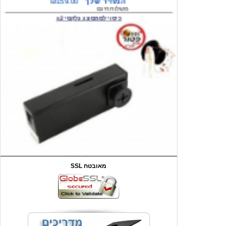
המחיר שלך
₪59.00
משלוח חינם
שעון יד לילדים קוף \תכלת
SSL מאובטח
מחיר שוק
₪90.00
המחיר שלך
₪44.00
המחיר כולל משלוח :
₪49.00
כיסוי אחורי לאייפון 4/4S