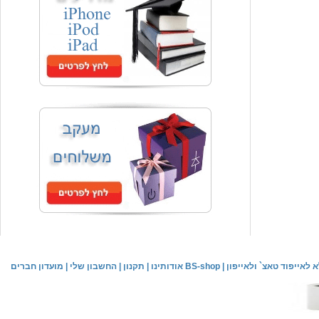
המחיר שלך
₪59.00
משלוח חינם
שעון יד אופנתי
המחיר שלך
₪59.00
משלוח חינם
שעון יד לילדים \ הלו קיטי - לבן
מחיר שוק
₪89.00
לאייפוד טאצ` ולאייפון
|
אודותינו BS-shop
|
תקנון
|
החשבון שלי
|
מועדון חברים
המחיר שלך
₪44.00
המחיר כולל משלוח :
₪49.00
שעון יד אופנתי לנשים \ יוקרתי כסוף