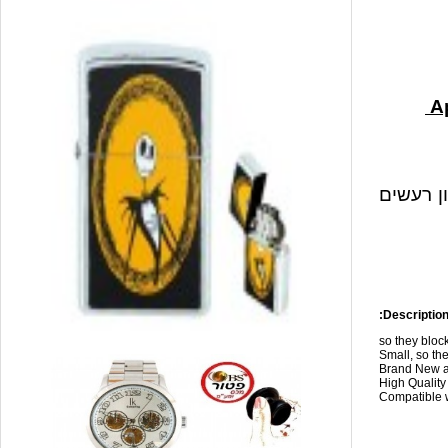
ון רעשים
Description
so they blo
Small, so the
Brand New a
High Qualit
Compatible w