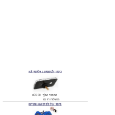
כיסוי לסמסונג גלקסי s2
המחיר שלך
₪59.00
משלוח חינם
כיסוי ג'ל לכיסא אופניים