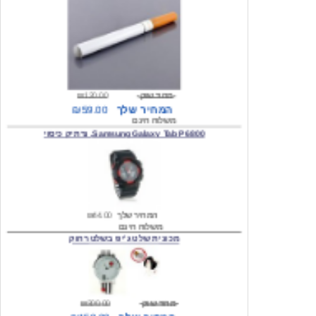
מחיר שוק
₪120.00
המחיר שלך
₪59.00
משלוח חינם
Samsung Galaxy Tab P6800, נרתיק כיסוי
המחיר שלך
₪44.00
משלוח חינם
מכונית שלט ג'יפ בשלט רחוק
מחיר שוק
₪300.00
המחיר שלך
₪159.00
משלוח חינם
כיסוי לסמסונג גלקסי s2