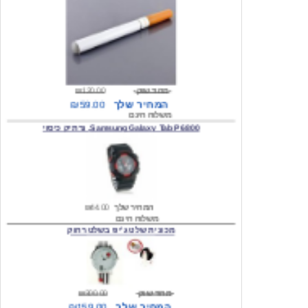
מחיר שוק
₪120.00
המחיר שלך
₪59.00
משלוח חינם
Samsung Galaxy Tab P6800, נרתיק כיסוי
המחיר שלך
₪44.00
משלוח חינם
מכונית שלט ג'יפ בשלט רחוק
מחיר שוק
₪300.00
המחיר שלך
₪159.00
משלוח חינם
כיסוי לסמסונג גלקסי s2