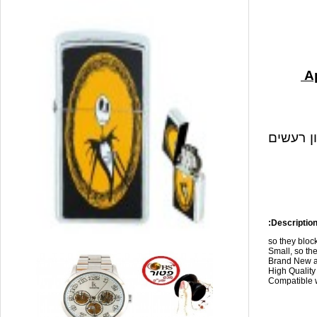
ון רעשים
Description
so they blo
Small, so the
Brand New a
High Qualit
Compatible w