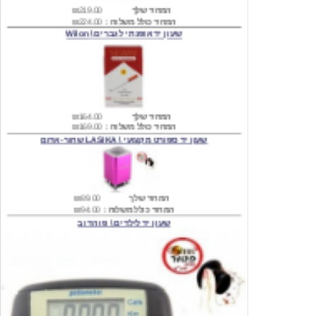
שעון יד אופנתי לגברים \ Wilon
המחיר שלך
₪164.00
המחיר כולל משלוח :
₪169.00
שעון יד ספורט מקצועי \ LASIKA שחור-אדום
המחיר שלך
₪89.00
המחיר כולל משלוח :
₪94.00
שעון יד לילדים \ פו הדוב