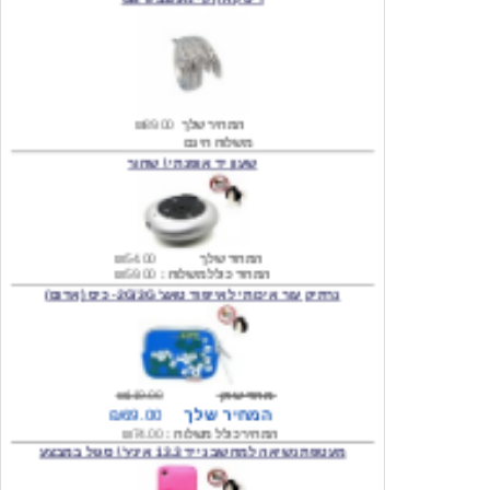
המחיר שלך
₪89.00
משלוח חינם
שעון יד אופנתי \ שחור
המחיר שלך
₪54.00
המחיר כולל משלוח :
₪59.00
נרתיק עור איכותי לאייפוד טאצ' 2G/3G- כיס (אדום)
מחיר שוק
₪119.00
המחיר שלך
₪69.00
המחיר כולל משלוח :
₪74.00
מעטפת נשיאה למחשב נייד 13.3 אינץ' \ סגול במבצע