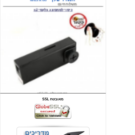
המחיר שלך
₪59.00
משלוח חינם
שעון יד לילדים קוף \תכלת
SSL מאובטח
מחיר שוק
₪90.00
המחיר שלך
₪44.00
המחיר כולל משלוח :
₪49.00
כיסוי אחורי לאייפון 4/4S