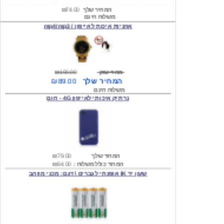
אוזניות איכות לאייפון / mp4/mp3
מחיר שוק
₪190.00
המחיר שלך
₪89.00
משלוח חינם
נרתיק איכותי לאייפון 4G - חום
המחיר שלך
₪79.00
המחיר כולל משלוח :
₪84.00
שעון יד IK אופנתי לגברים \ דגם: מכני מוזהב
המחיר שלך
₪219.00
המחיר כולל משלוח :
₪224.00