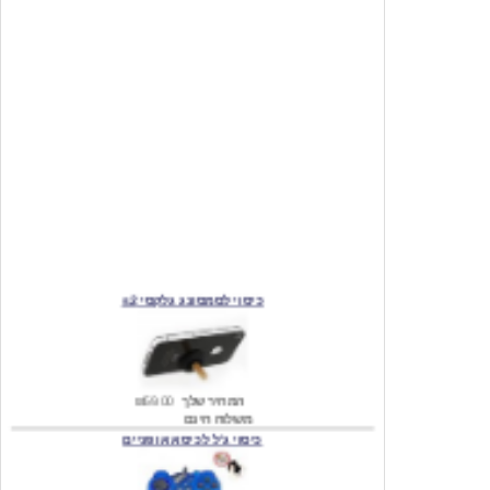
כיסוי לסמסונג גלקסי s2
המחיר שלך
₪59.00
משלוח חינם
כיסוי ג'ל לכיסא אופניים