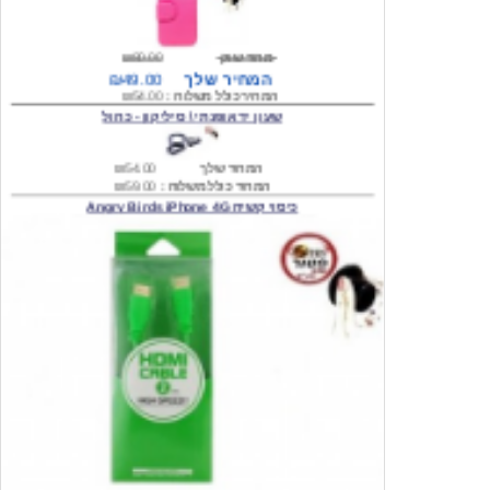
מחיר שוק
₪80.00
המחיר שלך
₪49.00
המחיר כולל משלוח :
₪54.00
שעון יד אופנתי \ סיליקון - כחול
המחיר שלך
₪54.00
המחיר כולל משלוח :
₪59.00
כיסוי קשיח Angry Birds iPhone 4G
המחיר שלך
₪74.00
משלוח חינם