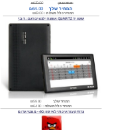
המחיר כולל משלוח :
₪69.00
שעון יד QUARTZ אופנתי לנשים דגם : דובי
המחיר שלך
₪59.00
המחיר כולל משלוח :
₪64.00
נרתיק עור איכותי לאייפון 4G - מגנטי אדום