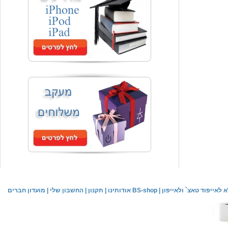
המחיר שלך
₪59.00
משלוח חינם
שעון יד אופנתי
המחיר שלך
₪59.00
משלוח חינם
שעון יד לילדים \ הלו קיטי - לבן
מחיר שוק
₪89.00
לאייפוד טאצ` ולאייפון
|
אודותינו BS-shop
|
תקנון
|
החשבון שלי
|
מועדון חברים
המחיר שלך
₪44.00
המחיר כולל משלוח :
₪49.00
שעון יד אופנתי לנשים \ יוקרתי כסוף