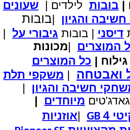
|
בובות
לילדים
|
שעונים
מחיר שוק
₪700.00
המחיר שלך
₪339.00
בובות
שיבה והגיון
|
משלוח חינם
במבצע תיק לנשיאת מחשב נייד 10.1 אינץ' בצבע ורוד בעל
עיטור פרחוני
ת
דיסני
|
בובות
גיבורי
על
|
ל
המוצרים
|
מכונות
ילוח
|
כל
המוצרים
מחיר שוק
₪150.00
המחיר שלך
₪99.00
ל ואבטחה
|
משקפי תלת
המחיר כולל משלוח :
₪104.00
נרתיק עור יוקרתי עבור אייפוד וידאו 60GB\80GB \שחור
חקי חשיבה והגיון
|
גאדג'טים
מיוחדים
|
טי 4
|
אוזניות
GB