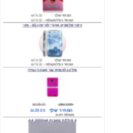
המחיר שלך
₪74.00
המחיר כולל משלוח :
₪79.00
כיסוי פלסטיק אחורי לאייפון 4G - מיני
המחיר שלך
₪74.00
המחיר כולל משלוח :
₪79.00
פילינג להסרת עור קשה דו צדדי
מחיר שוק
₪199.00
המחיר שלך
₪29.00
משלוח חינם
4 סוללות נטענות AA 3000mA