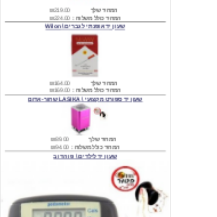
שעון יד אופנתי לגברים \ Wilon
המחיר שלך
₪164.00
המחיר כולל משלוח :
₪169.00
שעון יד ספורט מקצועי \ LASIKA שחור-אדום
המחיר שלך
₪89.00
המחיר כולל משלוח :
₪94.00
שעון יד לילדים \ פו הדוב