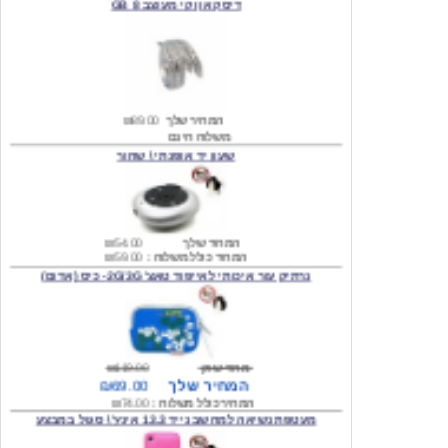
המחיר שלך
₪89.00
משלוח חינם
שעון יד אופנתי \ שחור
המחיר שלך
₪54.00
המחיר כולל משלוח :
₪59.00
נרתיק עור איכותי לאייפוד טאצ' 2G/3G- כיס (אדום)
מחיר שוק
₪119.00
המחיר שלך
₪69.00
המחיר כולל משלוח :
₪74.00
מעטפת נשיאה למחשב נייד 13.3 אינץ' \ סגול במבצע