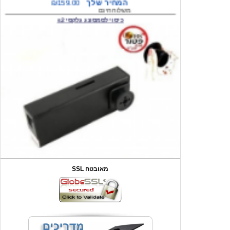
המחיר שלך
₪59.00
משלוח חינם
שעון יד לילדים קוף \תכלת
SSL מאובטח
מחיר שוק
₪90.00
המחיר שלך
₪44.00
המחיר כולל משלוח :
₪49.00