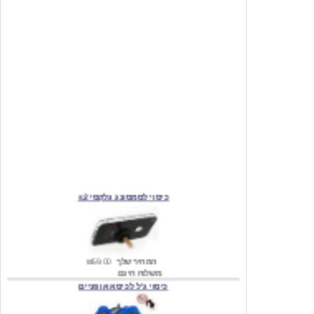
כיסוי לסמסונג גלקסי s2
המחיר שלך
₪59.00
משלוח חינם
כיסוי ג'ל לכיסא אופניים