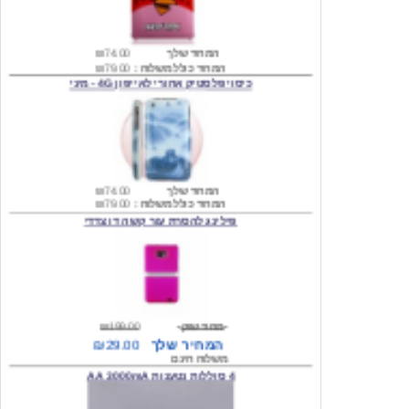
המחיר שלך
₪74.00
המחיר כולל משלוח :
₪79.00
כיסוי פלסטיק אחורי לאייפון 4G - מיני
המחיר שלך
₪74.00
המחיר כולל משלוח :
₪79.00
פילינג להסרת עור קשה דו צדדי
מחיר שוק
₪199.00
המחיר שלך
₪29.00
משלוח חינם
4 סוללות נטענות AA 3000mA