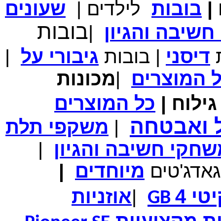
|
בובות
לילדים
|
שעונים
מחיר שוק
₪700.00
בובות
המחיר שלך
₪339.00
שיבה והגיון
|
משלוח חינם
במבצע תיק לנשיאת מחשב נייד 10.1 אינץ' בצבע ורוד בעל
עיטור פרחוני
ת
דיסני
|
בובות
גיבורי
על
|
ל
המוצרים
|
מכונות
ילוח
|
כל
המוצרים
מחיר שוק
₪150.00
המחיר שלך
₪99.00
ל ואבטחה
|
משקפי תלת
המחיר כולל משלוח :
₪104.00
נרתיק עור יוקרתי עבור אייפוד וידאו 60GB\80GB \שחור
חקי חשיבה והגיון
|
גאדג'טים
מיוחדים
|
טי 4
|
אוזניות
GB