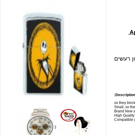
ון רעשים
Description
so they blo
Small, so the
Brand New a
High Qualit
Compatible w