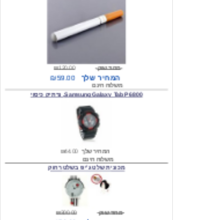
מחיר שוק
₪120.00
המחיר שלך
₪59.00
משלוח חינם
Samsung Galaxy Tab P6800, נרתיק כיסוי
המחיר שלך
₪44.00
משלוח חינם
מכונית שלט ג'יפ בשלט רחוק
מחיר שוק
₪300.00
המחיר שלך
₪159.00
משלוח חינם
כיסוי לסמסונג גלקסי s2