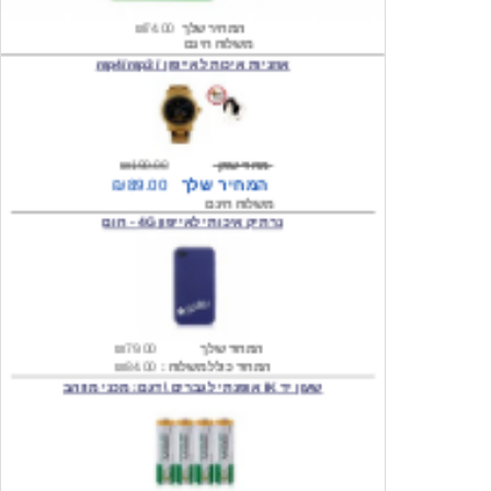
אוזניות איכות לאייפון / mp4/mp3
מחיר שוק
₪190.00
המחיר שלך
₪89.00
משלוח חינם
נרתיק איכותי לאייפון 4G - חום
המחיר שלך
₪79.00
המחיר כולל משלוח :
₪84.00
שעון יד IK אופנתי לגברים \ דגם: מכני מוזהב
המחיר שלך
₪219.00
המחיר כולל משלוח :
₪224.00