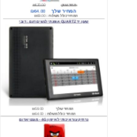
המחיר כולל משלוח :
₪69.00
שעון יד QUARTZ אופנתי לנשים דגם : דובי
המחיר שלך
₪59.00
המחיר כולל משלוח :
₪64.00
נרתיק עור איכותי לאייפון 4G - מגנטי אדום