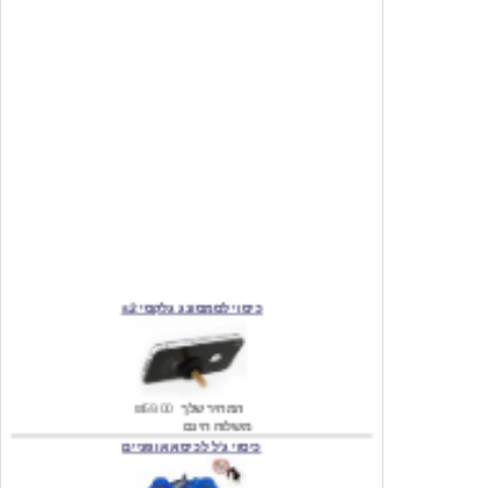
כיסוי לסמסונג גלקסי s2
המחיר שלך
₪59.00
משלוח חינם
כיסוי ג'ל לכיסא אופניים