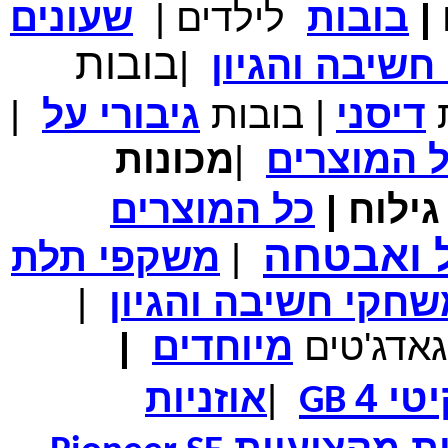
|
בובות
לילדים
|
שעונים
מחיר שוק
₪700.00
בובות
שיבה והגיון
|
המחיר שלך
₪339.00
משלוח חינם
במבצע תיק לנשיאת מחשב נייד 10.1 אינץ' בצבע ורוד בעל
ת
דיסני
|
בובות
גיבורי
על
|
עיטור פרחוני
ל
המוצרים
|
מכונות
ילוח
|
כל
המוצרים
מחיר שוק
₪150.00
ל ואבטחה
המחיר שלך
₪99.00
|
משקפי תלת
המחיר כולל משלוח :
₪104.00
נרתיק עור יוקרתי עבור אייפוד וידאו 60GB\80GB \שחור
חקי חשיבה והגיון
|
גאדג'טים
מיוחדים
|
טי 4
|
אוזניות
GB