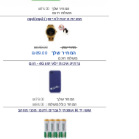
משלוח חינם
אוזניות איכות לאייפון / mp4/mp3
מחיר שוק
₪190.00
המחיר שלך
₪89.00
משלוח חינם
נרתיק איכותי לאייפון 4G - חום
המחיר שלך
₪79.00
המחיר כולל משלוח :
₪84.00
שעון יד IK אופנתי לגברים \ דגם: מכני מוזהב
המחיר שלך
₪219.00