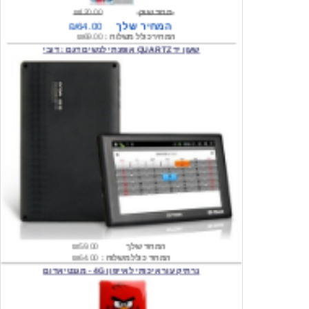
המחיר שלך
₪64.00
המחיר כולל משלוח :
₪69.00
שעון יד QUARTZ אופנתי לנשים דגם : דובי
המחיר שלך
₪59.00
המחיר כולל משלוח :
₪64.00
נרתיק עור איכותי לאייפון 4G - מגנטי אדום