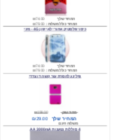
המחיר שלך
₪74.00
המחיר כולל משלוח :
₪79.00
כיסוי פלסטיק אחורי לאייפון 4G - מיני
המחיר שלך
₪74.00
המחיר כולל משלוח :
₪79.00
פילינג להסרת עור קשה דו צדדי
מחיר שוק
₪199.00
המחיר שלך
₪29.00
משלוח חינם
4 סוללות נטענות AA 3000mA