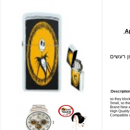
ון רעשים
Description
so they blo
Small, so the
Brand New a
High Qualit
Compatible w