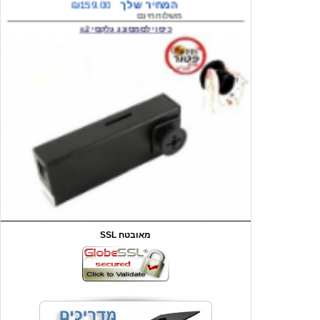
כיסוי לסמסונג גלקסי s2
המחיר שלך
₪59.00
משלוח חינם
שעון יד לילדים קוף \תכלת
SSL מאובטח
מחיר שוק
₪90.00
המחיר שלך
₪44.00
המחיר כולל משלוח :
₪49.00