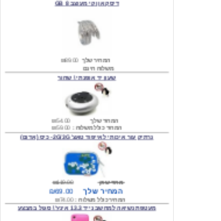
המחיר שלך
₪89.00
משלוח חינם
שעון יד אופנתי \ שחור
המחיר שלך
₪54.00
המחיר כולל משלוח :
₪59.00
נרתיק עור איכותי לאייפוד טאצ' 2G/3G- כיס (אדום)
מחיר שוק
₪119.00
המחיר שלך
₪69.00
המחיר כולל משלוח :
₪74.00
מעטפת נשיאה למחשב נייד 13.3 אינץ' \ סגול במבצע