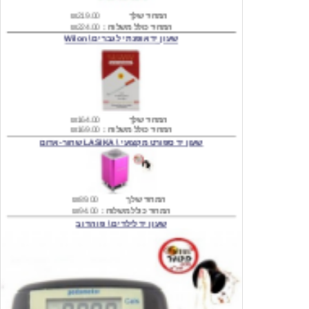
המחיר כולל משלוח :
₪224.00
שעון יד אופנתי לגברים \ Wilon
המחיר שלך
₪164.00
המחיר כולל משלוח :
₪169.00
שעון יד ספורט מקצועי \ LASIKA שחור-אדום
המחיר שלך
₪89.00
המחיר כולל משלוח :
₪94.00
שעון יד לילדים \ פו הדוב