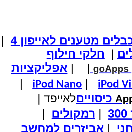
המחיר שלך
₪74.00
המחיר כולל משלוח :
₪79.00
שעון יד ספורט מקצועי \ LASIKA שחור-כחול
בלים מטענים
לאייפון
4
|
ים
|
חלקי
חילוף
המחיר שלך
₪89.00
המחיר כולל משלוח :
₪94.00
אפליקציות
|
|
GPS- לרכב בגודל 5 אינץ'
goApps
|
|
iPod Nano
iPod V
כיסויים
לאייפד
|
App
מחיר שוק
₪700.00
המחיר שלך
₪399.00
3
|
רמקולים
|
משלוח חינם
טאבלט בגודל 7אינץ' Android 4
ני
|
אביזרים למחשב