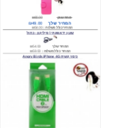
מחיר שוק
₪80.00
המחיר שלך
₪49.00
המחיר כולל משלוח :
₪54.00
שעון יד אופנתי \ סיליקון - כחול
המחיר שלך
₪54.00
המחיר כולל משלוח :
₪59.00
כיסוי קשיח Angry Birds iPhone 4G
המחיר שלך
₪74.00