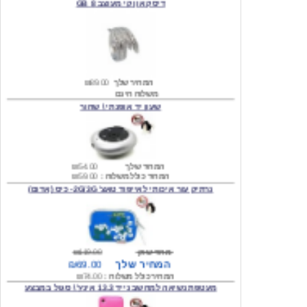
המחיר שלך
₪89.00
משלוח חינם
שעון יד אופנתי \ שחור
המחיר שלך
₪54.00
המחיר כולל משלוח :
₪59.00
נרתיק עור איכותי לאייפוד טאצ' 2G/3G- כיס (אדום)
מחיר שוק
₪119.00
המחיר שלך
₪69.00
המחיר כולל משלוח :
₪74.00
מעטפת נשיאה למחשב נייד 13.3 אינץ' \ סגול במבצע