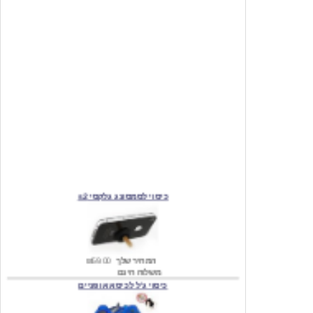
כיסוי לסמסונג גלקסי s2
המחיר שלך
₪59.00
משלוח חינם
כיסוי ג'ל לכיסא אופניים