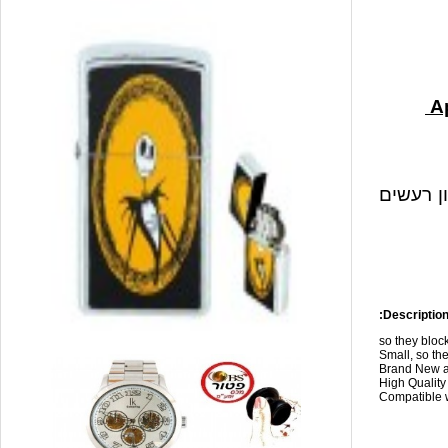
ון רעשים
Description
so they blo
Small, so the
Brand New a
High Qualit
Compatible w