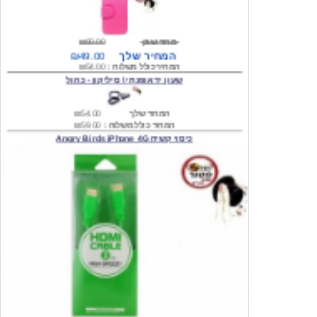
מחיר שוק
₪80.00
המחיר שלך
₪49.00
המחיר כולל משלוח :
₪54.00
שעון יד אופנתי \ סיליקון - כחול
המחיר שלך
₪54.00
המחיר כולל משלוח :
₪59.00
כיסוי קשיח Angry Birds iPhone 4G
המחיר שלך
₪74.00
משלוח חינם