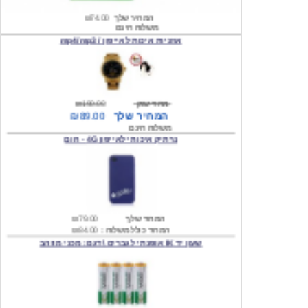
אוזניות איכות לאייפון / mp4/mp3
מחיר שוק
₪190.00
המחיר שלך
₪89.00
משלוח חינם
נרתיק איכותי לאייפון 4G - חום
המחיר שלך
₪79.00
המחיר כולל משלוח :
₪84.00
שעון יד IK אופנתי לגברים \ דגם: מכני מוזהב
המחיר שלך
₪219.00
המחיר כולל משלוח :
₪224.00