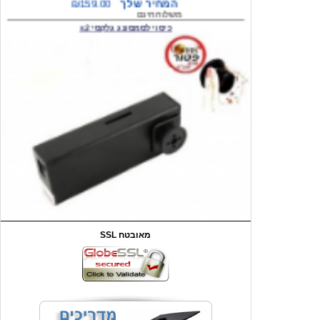
המחיר שלך
₪59.00
משלוח חינם
שעון יד לילדים קוף \תכלת
SSL מאובטח
מחיר שוק
₪90.00
המחיר שלך
₪44.00
המחיר כולל משלוח :
₪49.00