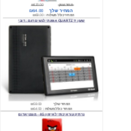
המחיר כולל משלוח :
₪69.00
שעון יד QUARTZ אופנתי לנשים דגם : דובי
המחיר שלך
₪59.00
המחיר כולל משלוח :
₪64.00
נרתיק עור איכותי לאייפון 4G - מגנטי אדום