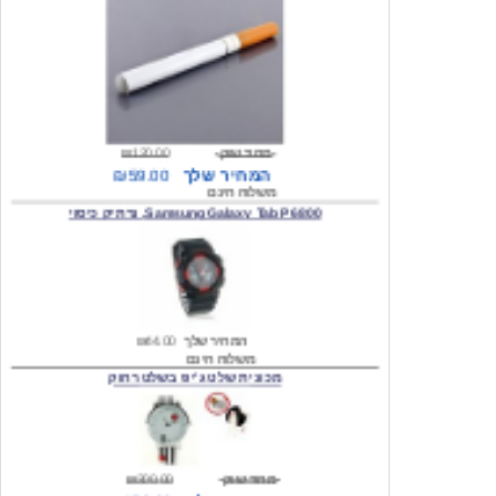
מחיר שוק
₪120.00
המחיר שלך
₪59.00
משלוח חינם
Samsung Galaxy Tab P6800, נרתיק כיסוי
המחיר שלך
₪44.00
משלוח חינם
מכונית שלט ג'יפ בשלט רחוק
מחיר שוק
₪300.00
המחיר שלך
₪159.00
משלוח חינם
כיסוי לסמסונג גלקסי s2