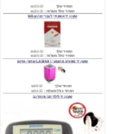
שעון יד אופנתי לגברים \ Wilon
המחיר שלך
₪164.00
המחיר כולל משלוח :
₪169.00
שעון יד ספורט מקצועי \ LASIKA שחור-אדום
המחיר שלך
₪89.00
המחיר כולל משלוח :
₪94.00
שעון יד לילדים \ פו הדוב