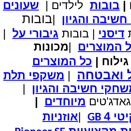
|
בובות
לילדים
|
שעונים
מחיר שוק
₪700.00
בובות
המחיר שלך
₪339.00
שיבה והגיון
|
משלוח חינם
במבצע תיק לנשיאת מחשב נייד 10.1 אינץ' בצבע ורוד בעל
עיטור פרחוני
ת
דיסני
|
בובות
גיבורי
על
|
ל
המוצרים
|
מכונות
ילוח
|
כל
המוצרים
מחיר שוק
₪150.00
המחיר שלך
₪99.00
ל ואבטחה
|
משקפי תלת
המחיר כולל משלוח :
₪104.00
נרתיק עור יוקרתי עבור אייפוד וידאו 60GB\80GB \שחור
חקי חשיבה והגיון
|
גאדג'טים
מיוחדים
|
טי 4
|
אוזניות
GB