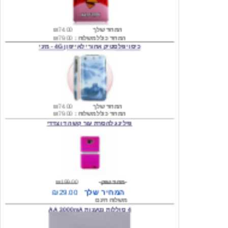
המחיר שלך
₪74.00
המחיר כולל משלוח :
₪79.00
כיסוי פלסטיק אחורי לאייפון 4G - מיני
המחיר שלך
₪74.00
המחיר כולל משלוח :
₪79.00
פילינג להסרת עור קשה דו צדדי
מחיר שוק
₪199.00
המחיר שלך
₪29.00
משלוח חינם
4 סוללות נטענות AA 3000mA