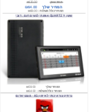
שעון יד QUARTZ אופנתי לנשים דגם : דובי
המחיר שלך
₪59.00
המחיר כולל משלוח :
₪64.00
נרתיק עור איכותי לאייפון 4G - מגנטי אדום