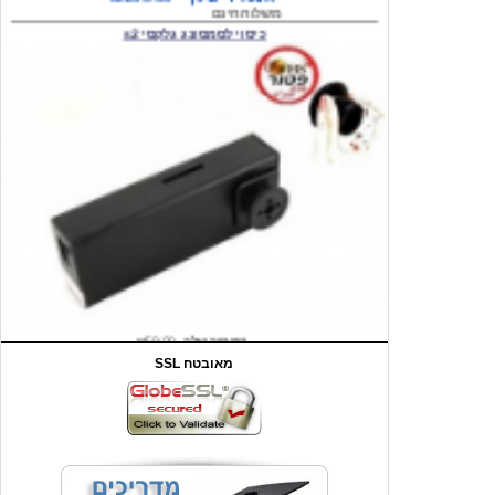
המחיר שלך
₪59.00
משלוח חינם
שעון יד לילדים קוף \תכלת
SSL מאובטח
מחיר שוק
₪90.00
המחיר שלך
₪44.00
המחיר כולל משלוח :
₪49.00
כיסוי אחורי לאייפון 4/4S