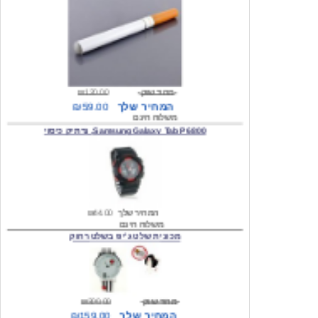
מחיר שוק
₪120.00
המחיר שלך
₪59.00
משלוח חינם
Samsung Galaxy Tab P6800, נרתיק כיסוי
המחיר שלך
₪44.00
משלוח חינם
מכונית שלט ג'יפ בשלט רחוק
מחיר שוק
₪300.00
המחיר שלך
₪159.00
משלוח חינם
כיסוי לסמסונג גלקסי s2