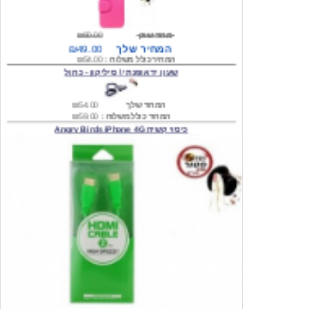
מחיר שוק
₪80.00
המחיר שלך
₪49.00
המחיר כולל משלוח :
₪54.00
שעון יד אופנתי \ סיליקון - כחול
המחיר שלך
₪54.00
המחיר כולל משלוח :
₪59.00
כיסוי קשיח Angry Birds iPhone 4G
המחיר שלך
₪74.00
משלוח חינם