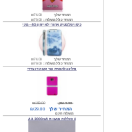
המחיר שלך
₪74.00
המחיר כולל משלוח :
₪79.00
כיסוי פלסטיק אחורי לאייפון 4G - מיני
המחיר שלך
₪74.00
המחיר כולל משלוח :
₪79.00
פילינג להסרת עור קשה דו צדדי
מחיר שוק
₪199.00
המחיר שלך
₪29.00
משלוח חינם
4 סוללות נטענות AA 3000mA