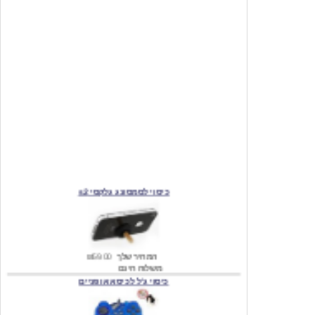
כיסוי לסמסונג גלקסי s2
המחיר שלך
₪59.00
משלוח חינם
כיסוי ג'ל לכיסא אופניים
מחיר שוק
₪140.00