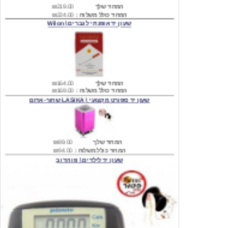
שעון יד אופנתי לגברים \ Wilon
המחיר שלך
₪164.00
המחיר כולל משלוח :
₪169.00
שעון יד ספורט מקצועי \ LASIKA שחור-אדום
המחיר שלך
₪89.00
המחיר כולל משלוח :
₪94.00
שעון יד לילדים \ פו הדוב