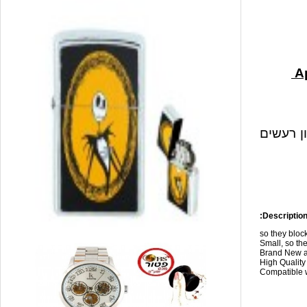
ון רעשים
Description
so they blo
Small, so the
Brand New a
High Qualit
Compatible w