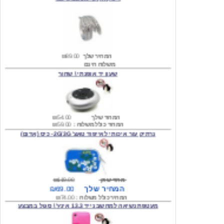
המחיר שלך
₪89.00
משלוח חינם
שעון יד אופנתי \ שחור
המחיר שלך
₪54.00
המחיר כולל משלוח :
₪59.00
נרתיק עור איכותי לאייפוד טאצ' 2G/3G- כיס (אדום)
מחיר שוק
₪119.00
המחיר שלך
₪69.00
המחיר כולל משלוח :
₪74.00
מעטפת נשיאה למחשב נייד 13.3 אינץ' \ סגול במבצע