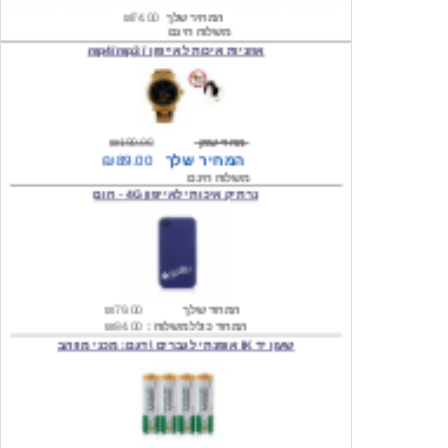
אוזניות איכות לאייפון / mp4/mp3
מחיר שוק
₪190.00
המחיר שלך
₪89.00
משלוח חינם
נרתיק איכותי לאייפון 4G - חום
המחיר שלך
₪79.00
המחיר כולל משלוח :
₪84.00
שעון יד IK אופנתי לגברים \ דגם: מכני מוזהב
המחיר שלך
₪219.00
המחיר כולל משלוח :
₪224.00