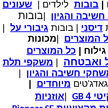
|
בובות
לילדים
|
שעונים
מחיר שוק
₪700.00
המחיר שלך
₪339.00
בובות
שיבה והגיון
|
משלוח חינם
במבצע תיק לנשיאת מחשב נייד 10.1 אינץ' בצבע ורוד בעל
עיטור פרחוני
ת
דיסני
|
בובות
גיבורי
על
|
ל
המוצרים
|
מכונות
ילוח
|
כל
המוצרים
מחיר שוק
₪150.00
המחיר שלך
₪99.00
ל ואבטחה
|
משקפי תלת
המחיר כולל משלוח :
₪104.00
נרתיק עור יוקרתי עבור אייפוד וידאו 60GB\80GB \שחור
חקי חשיבה והגיון
|
גאדג'טים
מיוחדים
|
טי 4
|
אוזניות
GB