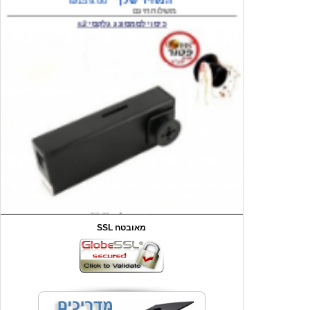
המחיר שלך
₪59.00
משלוח חינם
שעון יד לילדים קוף \תכלת
SSL מאובטח
מחיר שוק
₪90.00
המחיר שלך
₪44.00
המחיר כולל משלוח :
₪49.00
כיסוי אחורי לאייפון 4/4S