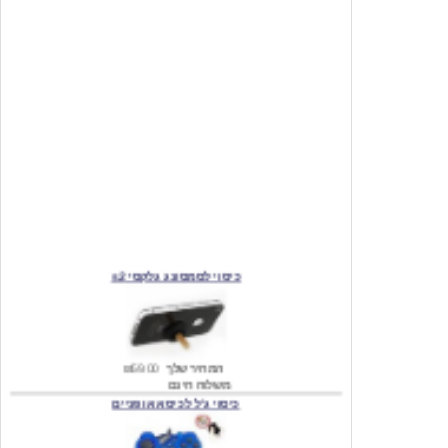
כיסוי לסמסונג גלקסי s2
המחיר שלך
₪59.00
משלוח חינם
כיסוי ג'ל לכיסא אופניים