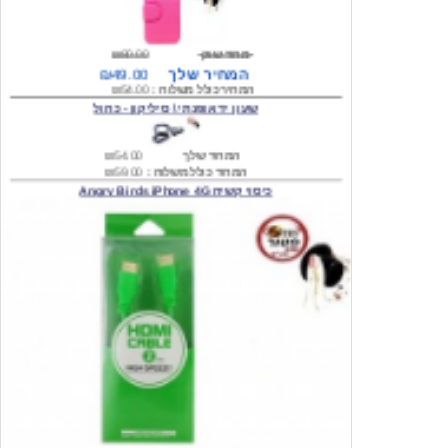
מחיר שוק
₪80.00
המחיר שלך
₪49.00
המחיר כולל משלוח :
₪54.00
שעון יד אופנתי \ סיליקון - כחול
המחיר שלך
₪54.00
המחיר כולל משלוח :
₪59.00
כיסוי קשיח Angry Birds iPhone 4G
המחיר שלך
₪74.00
משלוח חינם