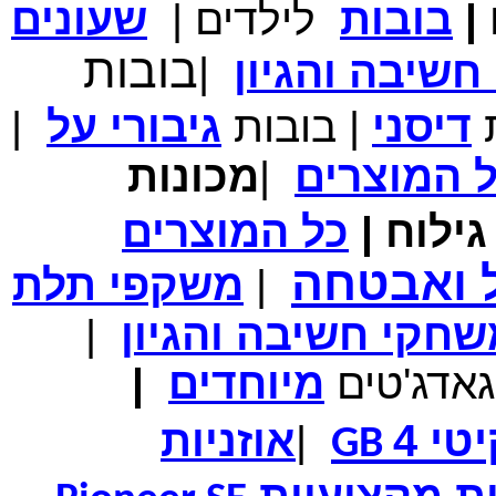
|
בובות
לילדים
|
שעונים
מחיר שוק
₪700.00
המחיר שלך
₪339.00
בובות
שיבה והגיון
|
משלוח חינם
במבצע תיק לנשיאת מחשב נייד 10.1 אינץ' בצבע ורוד בעל
עיטור פרחוני
ת
דיסני
|
בובות
גיבורי
על
|
ל
המוצרים
|
מכונות
ילוח
|
כל
המוצרים
מחיר שוק
₪150.00
המחיר שלך
₪99.00
ל ואבטחה
|
משקפי תלת
המחיר כולל משלוח :
₪104.00
נרתיק עור יוקרתי עבור אייפוד וידאו 60GB\80GB \שחור
חקי חשיבה והגיון
|
גאדג'טים
מיוחדים
|
טי 4
|
אוזניות
GB