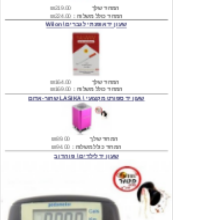
שעון יד אופנתי לגברים \ Wilon
המחיר שלך
₪164.00
המחיר כולל משלוח :
₪169.00
שעון יד ספורט מקצועי \ LASIKA שחור-אדום
המחיר שלך
₪89.00
המחיר כולל משלוח :
₪94.00
שעון יד לילדים \ פו הדוב