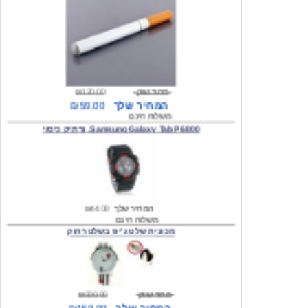
מחיר שוק
₪120.00
המחיר שלך
₪59.00
משלוח חינם
Samsung Galaxy Tab P6800, נרתיק כיסוי
המחיר שלך
₪44.00
משלוח חינם
מכונית שלט ג'יפ בשלט רחוק
מחיר שוק
₪300.00
המחיר שלך
₪159.00
משלוח חינם
כיסוי לסמסונג גלקסי s2