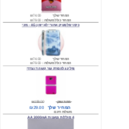
המחיר שלך
₪74.00
המחיר כולל משלוח :
₪79.00
כיסוי פלסטיק אחורי לאייפון 4G - מיני
המחיר שלך
₪74.00
המחיר כולל משלוח :
₪79.00
פילינג להסרת עור קשה דו צדדי
מחיר שוק
₪199.00
המחיר שלך
₪29.00
משלוח חינם
4 סוללות נטענות AA 3000mA