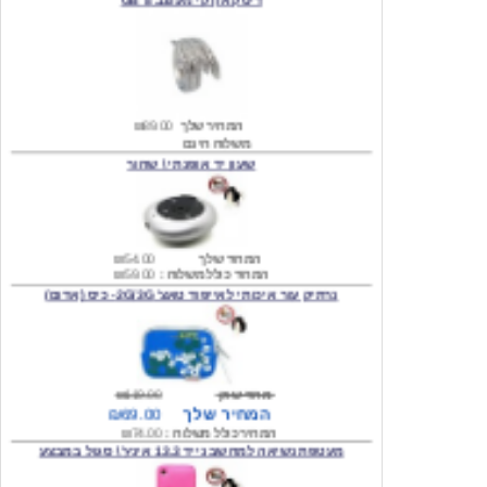
המחיר שלך
₪89.00
משלוח חינם
שעון יד אופנתי \ שחור
המחיר שלך
₪54.00
המחיר כולל משלוח :
₪59.00
נרתיק עור איכותי לאייפוד טאצ' 2G/3G- כיס (אדום)
מחיר שוק
₪119.00
המחיר שלך
₪69.00
המחיר כולל משלוח :
₪74.00
מעטפת נשיאה למחשב נייד 13.3 אינץ' \ סגול במבצע