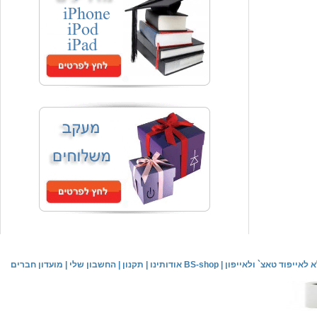
המחיר שלך
₪59.00
משלוח חינם
שעון יד אופנתי
המחיר שלך
₪59.00
משלוח חינם
שעון יד לילדים \ הלו קיטי - לבן
מחיר שוק
₪89.00
לאייפוד טאצ` ולאייפון
|
אודותינו BS-shop
|
תקנון
|
החשבון שלי
|
מועדון חברים
המחיר שלך
₪44.00
המחיר כולל משלוח :
₪49.00
שעון יד אופנתי לנשים \ יוקרתי כסוף