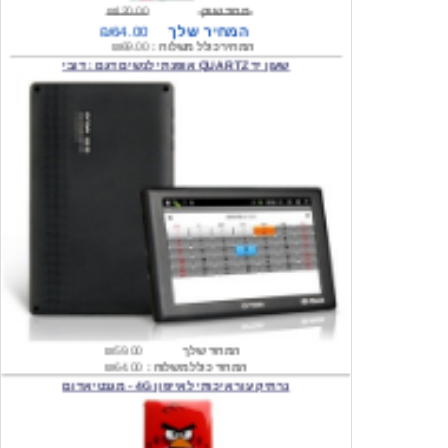
המחיר כולל משלוח :
₪69.00
שעון יד QUARTZ אופנתי לנשים דגם : דובי
המחיר שלך
₪59.00
המחיר כולל משלוח :
₪64.00
נרתיק עור איכותי לאייפון 4G - מגנטי אדום