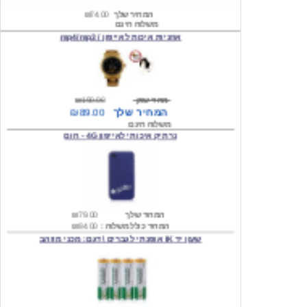
אוזניות איכות לאייפון / mp4/mp3
מחיר שוק
₪190.00
המחיר שלך
₪89.00
משלוח חינם
נרתיק איכותי לאייפון 4G - חום
המחיר שלך
₪79.00
המחיר כולל משלוח :
₪84.00
שעון יד IK אופנתי לגברים \ דגם: מכני מוזהב
המחיר שלך
₪219.00
המחיר כולל משלוח :
₪224.00