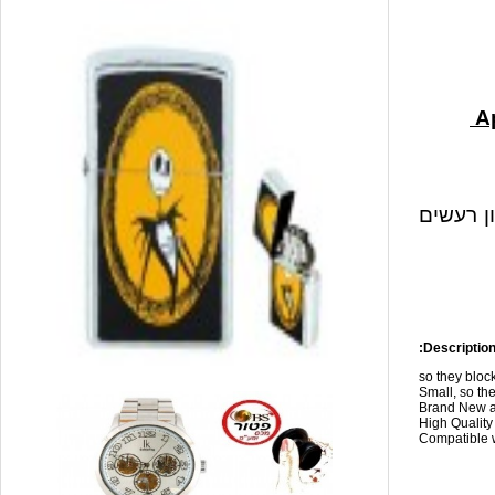
ון רעשים
Description
so they blo
Small, so the
Brand New a
High Qualit
Compatible w