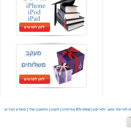
המחיר שלך
₪59.00
משלוח חינם
שעון יד אופנתי
המחיר שלך
₪59.00
משלוח חינם
שעון יד לילדים \ הלו קיטי - לבן
מחיר שוק
₪89.00
לאייפוד טאצ` ולאייפון
|
אודותינו BS-shop
|
תקנון
|
החשבון שלי
|
מועדון חברים
המחיר שלך
₪44.00
המחיר כולל משלוח :
₪49.00
שעון יד אופנתי לנשים \ יוקרתי כסוף