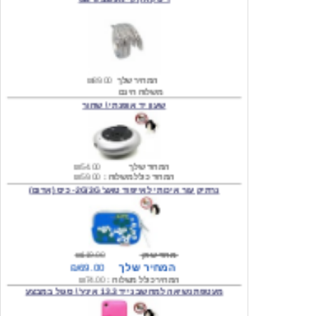
המחיר שלך
₪89.00
משלוח חינם
שעון יד אופנתי \ שחור
המחיר שלך
₪54.00
המחיר כולל משלוח :
₪59.00
נרתיק עור איכותי לאייפוד טאצ' 2G/3G- כיס (אדום)
מחיר שוק
₪119.00
המחיר שלך
₪69.00
המחיר כולל משלוח :
₪74.00
מעטפת נשיאה למחשב נייד 13.3 אינץ' \ סגול במבצע