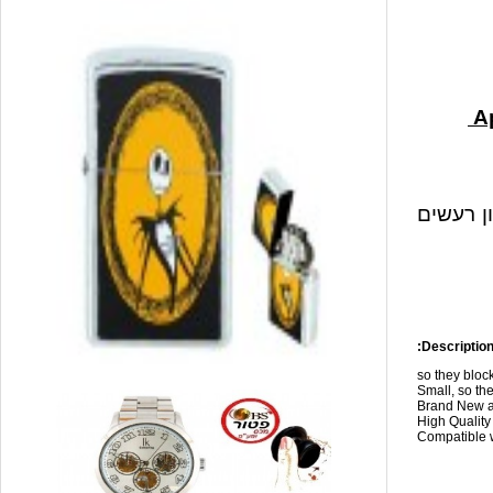
ון רעשים
Description
so they blo
Small, so the
Brand New a
High Qualit
Compatible w