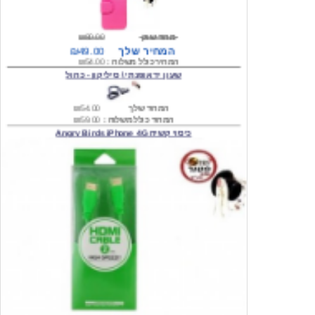
מחיר שוק
₪80.00
המחיר שלך
₪49.00
המחיר כולל משלוח :
₪54.00
שעון יד אופנתי \ סיליקון - כחול
המחיר שלך
₪54.00
המחיר כולל משלוח :
₪59.00
כיסוי קשיח Angry Birds iPhone 4G
המחיר שלך
₪74.00
משלוח חינם