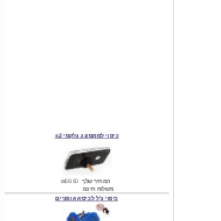
כיסוי לסמסונג גלקסי s2
המחיר שלך
₪59.00
משלוח חינם
כיסוי ג'ל לכיסא אופניים
מחיר שוק
₪140.00