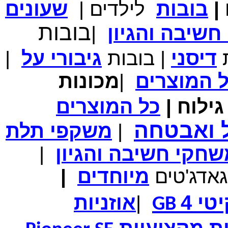
|
בובות
לילדים
|
שעונים
מחיר שוק
₪700.00
המחיר שלך
₪339.00
בובות
שיבה והגיון
|
משלוח חינם
במבצע תיק לנשיאת מחשב נייד 10.1 אינץ' בצבע ורוד בעל
עיטור פרחוני
ת
דיסני
|
בובות
גיבורי
על
|
ל
המוצרים
|
מכונות
ילוח
|
כל
המוצרים
מחיר שוק
₪150.00
המחיר שלך
₪99.00
ל ואבטחה
|
משקפי תלת
המחיר כולל משלוח :
₪104.00
נרתיק עור יוקרתי עבור אייפוד וידאו 60GB\80GB \שחור
חקי חשיבה והגיון
|
גאדג'טים
מיוחדים
|
טי 4
|
אוזניות
GB