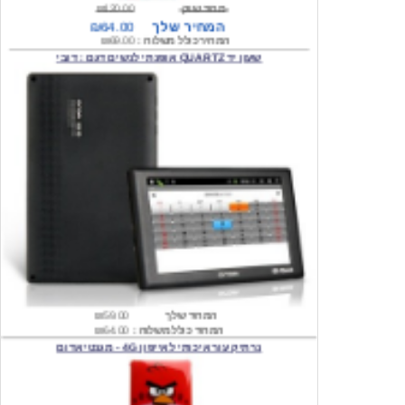
המחיר כולל משלוח :
₪69.00
שעון יד QUARTZ אופנתי לנשים דגם : דובי
המחיר שלך
₪59.00
המחיר כולל משלוח :
₪64.00
נרתיק עור איכותי לאייפון 4G - מגנטי אדום