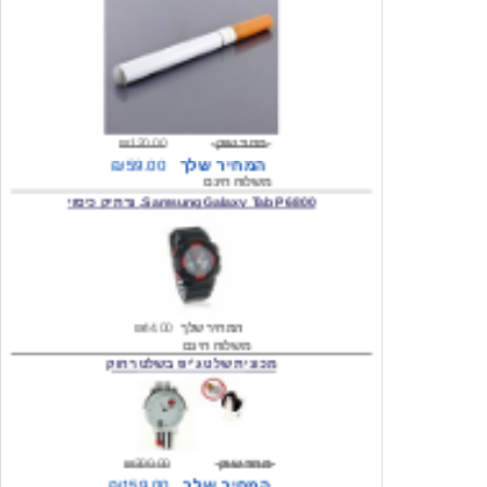
מחיר שוק
₪120.00
המחיר שלך
₪59.00
משלוח חינם
Samsung Galaxy Tab P6800, נרתיק כיסוי
המחיר שלך
₪44.00
משלוח חינם
מכונית שלט ג'יפ בשלט רחוק
מחיר שוק
₪300.00
המחיר שלך
₪159.00
משלוח חינם
כיסוי לסמסונג גלקסי s2