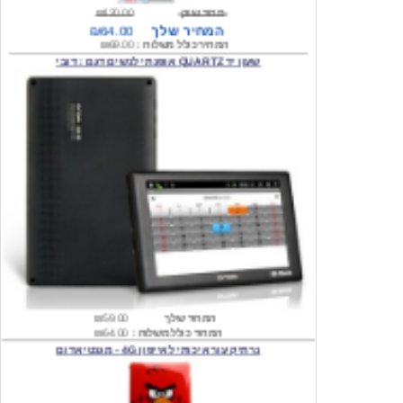
המחיר כולל משלוח :
₪69.00
שעון יד QUARTZ אופנתי לנשים דגם : דובי
המחיר שלך
₪59.00
המחיר כולל משלוח :
₪64.00
נרתיק עור איכותי לאייפון 4G - מגנטי אדום