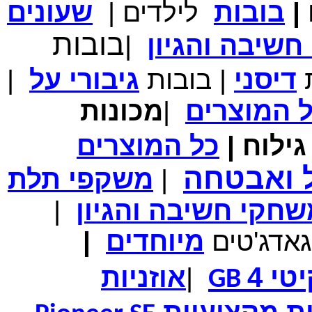
|
בובות
לילדים
|
שעונים
מחיר שוק
₪700.00
בובות
המחיר שלך
₪339.00
שיבה והגיון
|
משלוח חינם
במבצע תיק לנשיאת מחשב נייד 10.1 אינץ' בצבע ורוד בעל
עיטור פרחוני
ת
דיסני
|
בובות
גיבורי
על
|
ל
המוצרים
|
מכונות
ילוח
|
כל
המוצרים
מחיר שוק
₪150.00
המחיר שלך
₪99.00
ל ואבטחה
|
משקפי תלת
המחיר כולל משלוח :
₪104.00
נרתיק עור יוקרתי עבור אייפוד וידאו 60GB\80GB \שחור
חקי חשיבה והגיון
|
גאדג'טים
מיוחדים
|
טי 4
|
אוזניות
GB