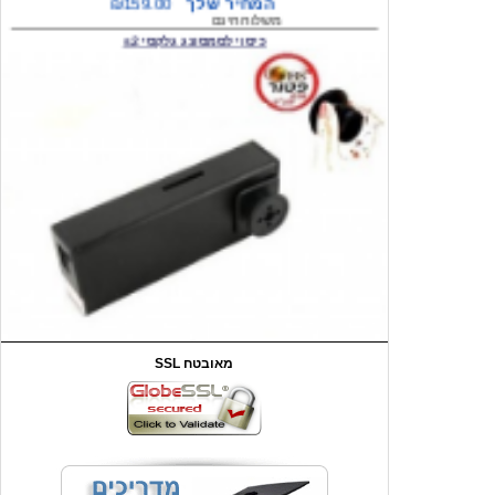
המחיר שלך
₪59.00
משלוח חינם
שעון יד לילדים קוף \תכלת
SSL מאובטח
מחיר שוק
₪90.00
המחיר שלך
₪44.00
המחיר כולל משלוח :
₪49.00
כיסוי אחורי לאייפון 4/4S