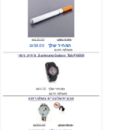
מחיר שוק
₪120.00
המחיר שלך
₪59.00
משלוח חינם
Samsung Galaxy Tab P6800, נרתיק כיסוי
המחיר שלך
₪44.00
משלוח חינם
מכונית שלט ג'יפ בשלט רחוק
מחיר שוק
₪300.00
המחיר שלך
₪159.00
משלוח חינם
כיסוי לסמסונג גלקסי s2