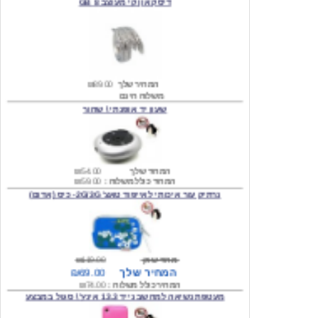
המחיר שלך
₪89.00
משלוח חינם
שעון יד אופנתי \ שחור
המחיר שלך
₪54.00
המחיר כולל משלוח :
₪59.00
נרתיק עור איכותי לאייפוד טאצ' 2G/3G- כיס (אדום)
מחיר שוק
₪119.00
המחיר שלך
₪69.00
המחיר כולל משלוח :
₪74.00
מעטפת נשיאה למחשב נייד 13.3 אינץ' \ סגול במבצע