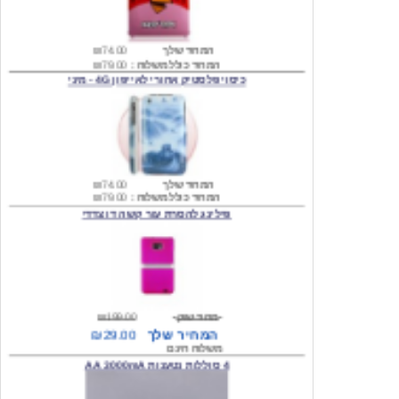
המחיר שלך
₪74.00
המחיר כולל משלוח :
₪79.00
כיסוי פלסטיק אחורי לאייפון 4G - מיני
המחיר שלך
₪74.00
המחיר כולל משלוח :
₪79.00
פילינג להסרת עור קשה דו צדדי
מחיר שוק
₪199.00
המחיר שלך
₪29.00
משלוח חינם
4 סוללות נטענות AA 3000mA