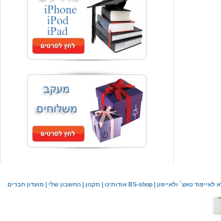
המחיר שלך
₪59.00
משלוח חינם
שעון יד אופנתי
המחיר שלך
₪59.00
משלוח חינם
שעון יד לילדים \ הלו קיטי - לבן
מחיר שוק
₪89.00
לאייפוד טאצ` ולאייפון
|
אודותינו BS-shop
|
תקנון
|
החשבון שלי
|
מועדון חברים
המחיר שלך
₪44.00
המחיר כולל משלוח :
₪49.00
שעון יד אופנתי לנשים \ יוקרתי כסוף