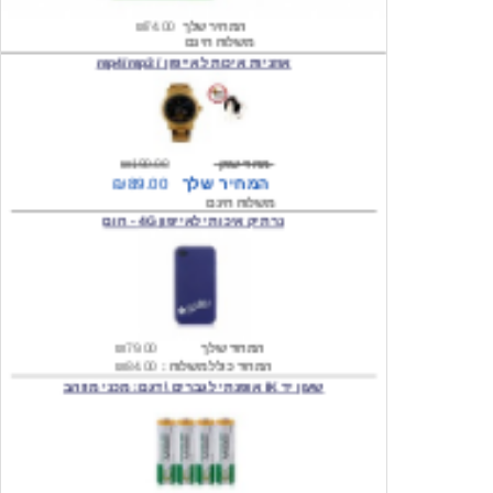
אוזניות איכות לאייפון / mp4/mp3
מחיר שוק
₪190.00
המחיר שלך
₪89.00
משלוח חינם
נרתיק איכותי לאייפון 4G - חום
המחיר שלך
₪79.00
המחיר כולל משלוח :
₪84.00
שעון יד IK אופנתי לגברים \ דגם: מכני מוזהב
המחיר שלך
₪219.00
המחיר כולל משלוח :
₪224.00