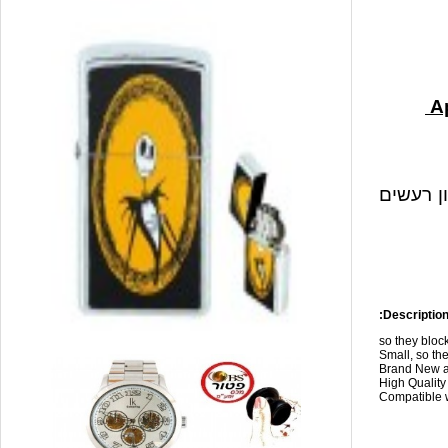
ון רעשים
Description
so they blo
Small, so the
Brand New a
High Qualit
Compatible w