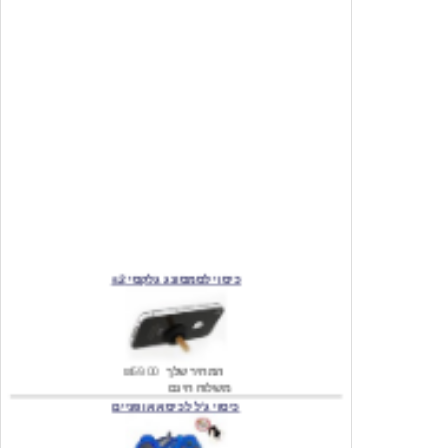
כיסוי לסמסונג גלקסי s2
המחיר שלך
₪59.00
משלוח חינם
כיסוי ג'ל לכיסא אופניים