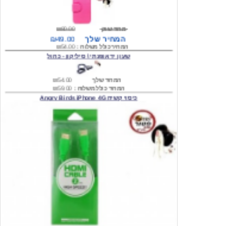
מחיר שוק
₪80.00
המחיר שלך
₪49.00
המחיר כולל משלוח :
₪54.00
שעון יד אופנתי \ סיליקון - כחול
המחיר שלך
₪54.00
המחיר כולל משלוח :
₪59.00
כיסוי קשיח Angry Birds iPhone 4G
המחיר שלך
₪74.00
משלוח חינם