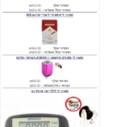
שעון יד אופנתי לגברים \ Wilon
המחיר שלך
₪164.00
המחיר כולל משלוח :
₪169.00
שעון יד ספורט מקצועי \ LASIKA שחור-אדום
המחיר שלך
₪89.00
המחיר כולל משלוח :
₪94.00
שעון יד לילדים \ פו הדוב