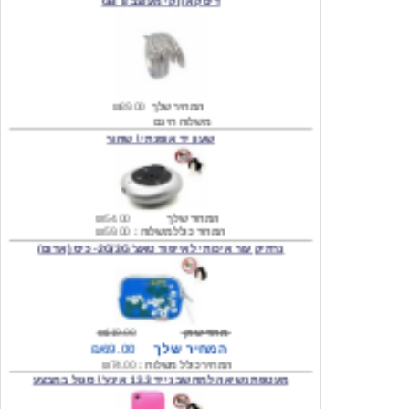
המחיר שלך
₪89.00
משלוח חינם
שעון יד אופנתי \ שחור
המחיר שלך
₪54.00
המחיר כולל משלוח :
₪59.00
נרתיק עור איכותי לאייפוד טאצ' 2G/3G- כיס (אדום)
מחיר שוק
₪119.00
המחיר שלך
₪69.00
המחיר כולל משלוח :
₪74.00
מעטפת נשיאה למחשב נייד 13.3 אינץ' \ סגול במבצע