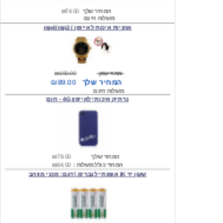
אוזניות איכות לאייפון / mp4/mp3
מחיר שוק
₪190.00
המחיר שלך
₪89.00
משלוח חינם
נרתיק איכותי לאייפון 4G - חום
המחיר שלך
₪79.00
המחיר כולל משלוח :
₪84.00
שעון יד IK אופנתי לגברים \ דגם: מכני מוזהב
המחיר שלך
₪219.00
המחיר כולל משלוח :
₪224.00