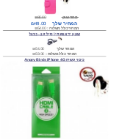
מחיר שוק
₪80.00
המחיר שלך
₪49.00
המחיר כולל משלוח :
₪54.00
שעון יד אופנתי \ סיליקון - כחול
המחיר שלך
₪54.00
המחיר כולל משלוח :
₪59.00
כיסוי קשיח Angry Birds iPhone 4G
המחיר שלך
₪74.00
משלוח חינם