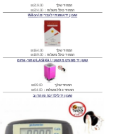
שעון יד אופנתי לגברים \ Wilon
המחיר שלך
₪164.00
המחיר כולל משלוח :
₪169.00
שעון יד ספורט מקצועי \ LASIKA שחור-אדום
המחיר שלך
₪89.00
המחיר כולל משלוח :
₪94.00
שעון יד לילדים \ פו הדוב