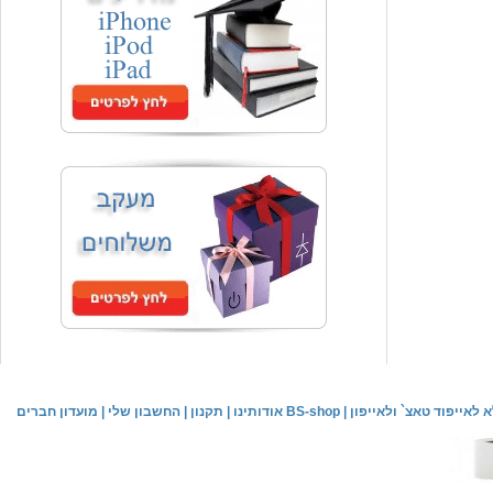
המחיר שלך
₪59.00
משלוח חינם
שעון יד אופנתי
המחיר שלך
₪59.00
משלוח חינם
שעון יד לילדים \ הלו קיטי - לבן
מחיר שוק
₪89.00
לאייפוד טאצ` ולאייפון
|
אודותינו BS-shop
|
תקנון
|
החשבון שלי
|
מועדון חברים
המחיר שלך
₪44.00
המחיר כולל משלוח :
₪49.00
שעון יד אופנתי לנשים \ יוקרתי כסוף