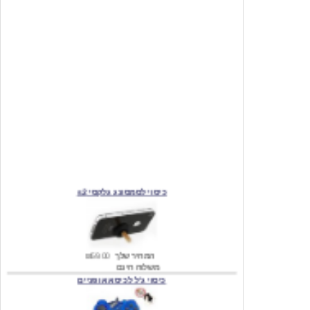
כיסוי לסמסונג גלקסי s2
המחיר שלך
₪59.00
משלוח חינם
כיסוי ג'ל לכיסא אופניים