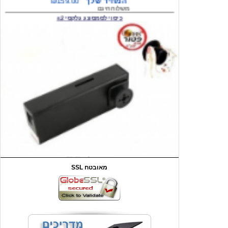
המחיר שלך
₪59.00
משלוח חינם
שעון יד לילדים קוף \תכלת
SSL מאובטח
מחיר שוק
₪90.00
המחיר שלך
₪44.00
המחיר כולל משלוח :
₪49.00
כיסוי אחורי לאייפון 4/4S