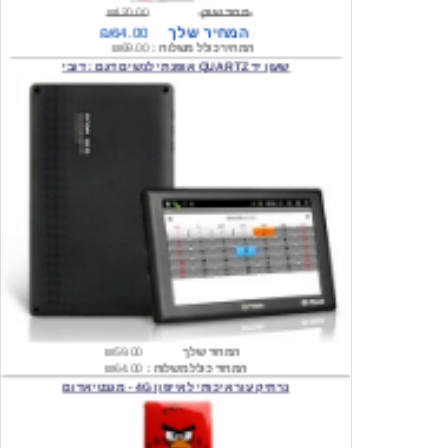
המחיר כולל משלוח :
₪69.00
שעון יד QUARTZ אופנתי לנשים דגם : דובי
המחיר שלך
₪59.00
המחיר כולל משלוח :
₪64.00
נרתיק עור איכותי לאייפון 4G - מגנטי אדום