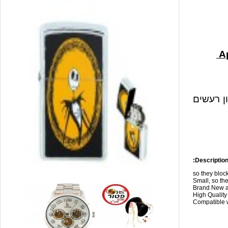
ון רעשים
Description
so they blo
Small, so the
Brand New a
High Qualit
Compatible w