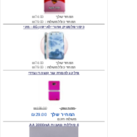
המחיר שלך
₪74.00
המחיר כולל משלוח :
₪79.00
כיסוי פלסטיק אחורי לאייפון 4G - מיני
המחיר שלך
₪74.00
המחיר כולל משלוח :
₪79.00
פילינג להסרת עור קשה דו צדדי
מחיר שוק
₪199.00
המחיר שלך
₪29.00
משלוח חינם
4 סוללות נטענות AA 3000mA