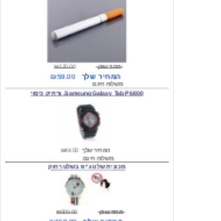
מחיר שוק
₪120.00
המחיר שלך
₪59.00
משלוח חינם
Samsung Galaxy Tab P6800, נרתיק כיסוי
המחיר שלך
₪44.00
משלוח חינם
מכונית שלט ג'יפ בשלט רחוק
מחיר שוק
₪300.00
המחיר שלך
₪159.00
משלוח חינם
כיסוי לסמסונג גלקסי s2