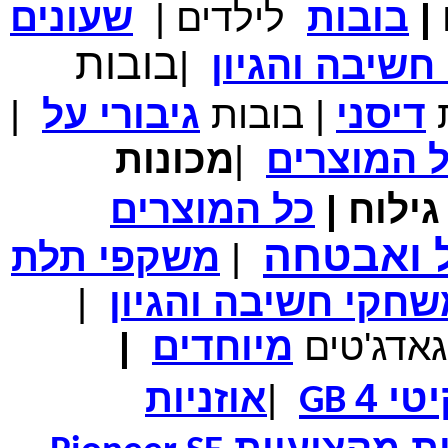
|
בובות
לילדים
|
שעונים
מחיר שוק
₪700.00
בובות
המחיר שלך
₪339.00
שיבה והגיון
|
משלוח חינם
במבצע תיק לנשיאת מחשב נייד 10.1 אינץ' בצבע ורוד בעל
עיטור פרחוני
ת
דיסני
|
בובות
גיבורי
על
|
ל
המוצרים
|
מכונות
ילוח
|
כל
המוצרים
מחיר שוק
₪150.00
המחיר שלך
₪99.00
ל ואבטחה
|
משקפי תלת
המחיר כולל משלוח :
₪104.00
נרתיק עור יוקרתי עבור אייפוד וידאו 60GB\80GB \שחור
חקי חשיבה והגיון
|
גאדג'טים
מיוחדים
|
טי 4
|
אוזניות
GB